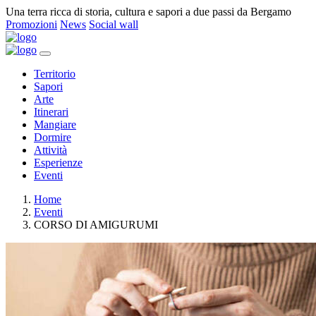
Una terra ricca di storia, cultura e sapori a due passi da Bergamo
Promozioni
News
Social wall
Territorio
Sapori
Arte
Itinerari
Mangiare
Dormire
Attività
Esperienze
Eventi
Home
Eventi
CORSO DI AMIGURUMI