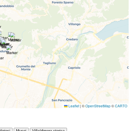
Leaflet
|
©
OpenStreetMap
©
CARTO
ligiosi
Musei
Villa/dimora storica