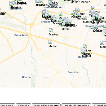
rgo rurale
Castello
Idee all'aria aperta
Luoghi di interesse
Luoghi re