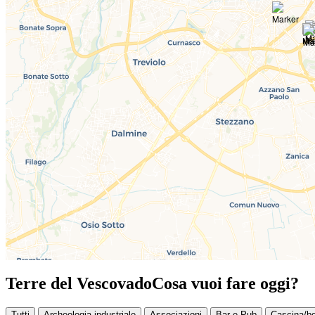
Terre del Vescovado
Cosa vuoi fare oggi?
Tutti
Archeologia industriale
Associazioni
Bar e Pub
Cascina/bo