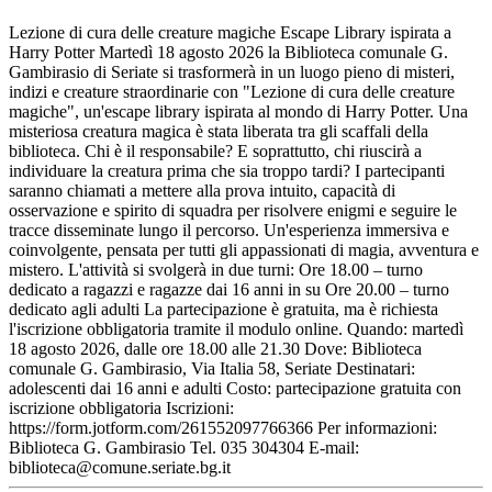
Lezione di cura delle creature magiche Escape Library ispirata a
Harry Potter Martedì 18 agosto 2026 la Biblioteca comunale G.
Gambirasio di Seriate si trasformerà in un luogo pieno di misteri,
indizi e creature straordinarie con "Lezione di cura delle creature
magiche", un'escape library ispirata al mondo di Harry Potter. Una
misteriosa creatura magica è stata liberata tra gli scaffali della
biblioteca. Chi è il responsabile? E soprattutto, chi riuscirà a
individuare la creatura prima che sia troppo tardi? I partecipanti
saranno chiamati a mettere alla prova intuito, capacità di
osservazione e spirito di squadra per risolvere enigmi e seguire le
tracce disseminate lungo il percorso. Un'esperienza immersiva e
coinvolgente, pensata per tutti gli appassionati di magia, avventura e
mistero. L'attività si svolgerà in due turni: Ore 18.00 – turno
dedicato a ragazzi e ragazze dai 16 anni in su Ore 20.00 – turno
dedicato agli adulti La partecipazione è gratuita, ma è richiesta
l'iscrizione obbligatoria tramite il modulo online. Quando: martedì
18 agosto 2026, dalle ore 18.00 alle 21.30 Dove: Biblioteca
comunale G. Gambirasio, Via Italia 58, Seriate Destinatari:
adolescenti dai 16 anni e adulti Costo: partecipazione gratuita con
iscrizione obbligatoria Iscrizioni:
https://form.jotform.com/261552097766366 Per informazioni:
Biblioteca G. Gambirasio Tel. 035 304304 E-mail:
biblioteca@comune.seriate.bg.it