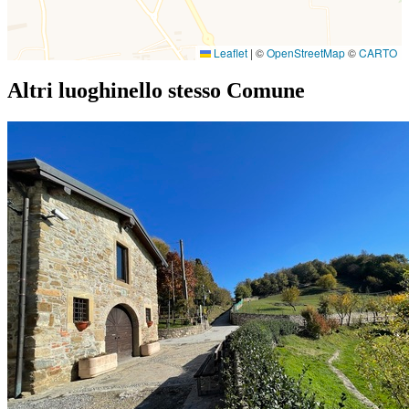
Leaflet
|
©
OpenStreetMap
©
CARTO
Altri luoghi
nello stesso Comune