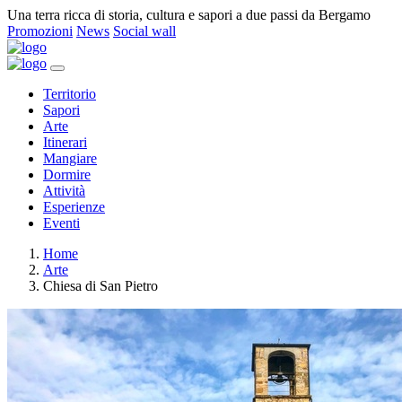
Una terra ricca di storia, cultura e sapori a due passi da Bergamo
Promozioni
News
Social wall
Territorio
Sapori
Arte
Itinerari
Mangiare
Dormire
Attività
Esperienze
Eventi
Home
Arte
Chiesa di San Pietro