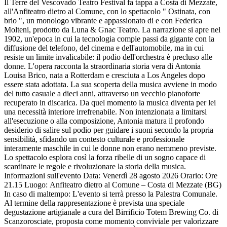
Il Terre del Vescovado Teatro Festival fa tappa a Costa di Mezzate,
all'Anfiteatro dietro al Comune, con lo spettacolo " Ostinata, con
brio ", un monologo vibrante e appassionato di e con Federica
Molteni, prodotto da Luna & Gnac Teatro. La narrazione si apre nel
1902, un'epoca in cui la tecnologia compie passi da gigante con la
diffusione del telefono, del cinema e dell'automobile, ma in cui
resiste un limite invalicabile: il podio dell'orchestra è precluso alle
donne. L'opera racconta la straordinaria storia vera di Antonia
Louisa Brico, nata a Rotterdam e cresciuta a Los Angeles dopo
essere stata adottata. La sua scoperta della musica avviene in modo
del tutto casuale a dieci anni, attraverso un vecchio pianoforte
recuperato in discarica. Da quel momento la musica diventa per lei
una necessità interiore irrefrenabile. Non intenzionata a limitarsi
all'esecuzione o alla composizione, Antonia matura il profondo
desiderio di salire sul podio per guidare i suoni secondo la propria
sensibilità, sfidando un contesto culturale e professionale
interamente maschile in cui le donne non erano nemmeno previste.
Lo spettacolo esplora così la forza ribelle di un sogno capace di
scardinare le regole e rivoluzionare la storia della musica.
Informazioni sull'evento Data: Venerdì 28 agosto 2026 Orario: Ore
21.15 Luogo: Anfiteatro dietro al Comune – Costa di Mezzate (BG)
In caso di maltempo: L'evento si terrà presso la Palestra Comunale.
Al termine della rappresentazione è prevista una speciale
degustazione artigianale a cura del Birrificio Totem Brewing Co. di
Scanzorosciate, proposta come momento conviviale per valorizzare