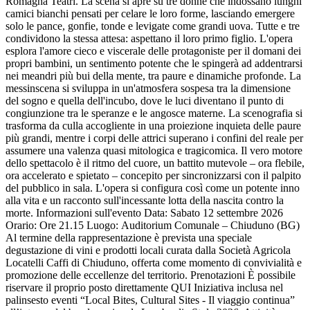
Romagna Teatri. La scena si apre su tre donne che indossano lunghi
camici bianchi pensati per celare le loro forme, lasciando emergere
solo le pance, gonfie, tonde e levigate come grandi uova. Tutte e tre
condividono la stessa attesa: aspettano il loro primo figlio. L'opera
esplora l'amore cieco e viscerale delle protagoniste per il domani dei
propri bambini, un sentimento potente che le spingerà ad addentrarsi
nei meandri più bui della mente, tra paure e dinamiche profonde. La
messinscena si sviluppa in un'atmosfera sospesa tra la dimensione
del sogno e quella dell'incubo, dove le luci diventano il punto di
congiunzione tra le speranze e le angosce materne. La scenografia si
trasforma da culla accogliente in una proiezione inquieta delle paure
più grandi, mentre i corpi delle attrici superano i confini del reale per
assumere una valenza quasi mitologica e tragicomica. Il vero motore
dello spettacolo è il ritmo del cuore, un battito mutevole – ora flebile,
ora accelerato e spietato – concepito per sincronizzarsi con il palpito
del pubblico in sala. L'opera si configura così come un potente inno
alla vita e un racconto sull'incessante lotta della nascita contro la
morte. Informazioni sull'evento Data: Sabato 12 settembre 2026
Orario: Ore 21.15 Luogo: Auditorium Comunale – Chiuduno (BG)
Al termine della rappresentazione è prevista una speciale
degustazione di vini e prodotti locali curata dalla Società Agricola
Locatelli Caffi di Chiuduno, offerta come momento di convivialità e
promozione delle eccellenze del territorio. Prenotazioni È possibile
riservare il proprio posto direttamente QUI Iniziativa inclusa nel
palinsesto eventi “Local Bites, Cultural Sites - Il viaggio continua”