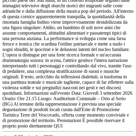
piccolo paese del Sud Italia, in un contesto temporale segnato dalle
immagini televisive degli sbarchi storici dei migranti sulle coste
adriatiche e dalla diffusione della musica pop del periodo. All'interno
di questa cornice apparentemente tranquilla, la quotidianità della
rinomata famiglia Indino viene improvvisamente destabilizzata da
una figura singolare: Attilio, un bambino di soli nove anni che
assume comportamenti, abitudini alimentari e passatempi tipici di
una persona anziana. La performance si sviluppa come una farsa
feroce e ironica che scardina l'ordine patriarcale e mette a nudo i
sogni sbiaditi, le ipocrisie e le delusioni latenti del nucleo familiare.
L'opera si distingue per una forte ricerca formale e un'accurata
drammaturgia sonora: in scena, l'attrice gestisce l'intera narrazione
interpretando tutti i personaggi e controllando dal vivo, tramite l'uso
di pedaliere, una complessa stratificazione di suoni e musiche
originali. Il testo, arricchito da inflessioni dialettali, si trasforma in
una partitura teatrale e musicale tagliente, capace di far riflettere sulla
violenza sottile e sui pregiudizi nascosti nei gesti e nei discorsi
quotidiani. Informazioni sull'evento Data: Giovedì 3 settembre 2026
Orario: Ore 21.15 Luogo: Auditorium Comunale – Orio al Serio
(BG) Al termine della rappresentazione è prevista una speciale
degustazione di prodotti locali curata dall'Ente di Promozione
Turistica Terre del Vescovado, offerta come momento conviviale e
di promozione del territorio. Prenotazioni È possibile riservare il
proprio posto direttamente QUI