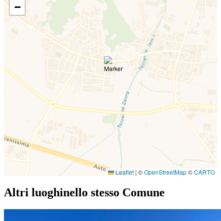
−
Leaflet
|
©
OpenStreetMap
©
CARTO
Altri luoghi
nello stesso Comune