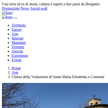
Una terra ricca di storia, cultura e sapori a due passi da Bergamo
Promozioni
News
Social wall
Territorio
Sapori
Arte
Itinerari
Mangiare
Dormire
Attività
Esperienze
Eventi
Home
Arte
Chiesa della Visitazione di Santa Maria Elisabetta a Comonte