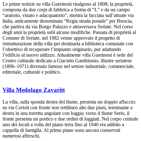
Le prime notizie su villa Guerinoni risalgono al 1808; la proprietà,
composta da due corpi di fabbrica a forma di “L” e da un campo
“aratorio, vinato e adacquatorio”, mostra la facciata sull’attuale via
Italia, anticamente denominata “Regia strada postale” per Brescia,
che partiva da via Borgo Palazzo e attraversava Seriate. Nel corso
degli anni la proprietà subì alcune modifiche. Passata di proprietà al
Comune di Seriate, nel 1982 venne approvato il progetto di
ristrutturazione della villa per destinarla a biblioteca comunale con
l’obiettivo di recuperare l’impianto originario, pur adattando
l’edificio al nuovo utilizzo. Attualmente villa Guerinoni è sede del
Centro culturale dedicato a Giacinto Gambirasio, illustre seriatese
(1896–1971) divenuto famoso nel settore industriale, commerciale,
editoriale, culturale e politico.
Villa Medolago Zavaritt
La villa, sulla sponda destra del fiume, presenta un doppio affaccio:
su via Cerioli con fronte non rettilineo alto due piani, terminante a
destra in una torretta angolare con loggia; verso il fiume Serio, il
fronte presenta un portico e due ordini di loggiati. Nel corpo centrale
uno dei locali a volta del piano terra fino al 1940 era adibito a
cappella di famiglia. Al primo piano sono ancora conservati
numerosi affreschi.