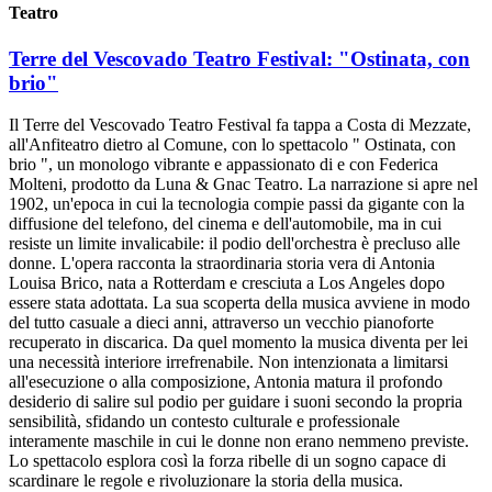
Teatro
Terre del Vescovado Teatro Festival: "Ostinata, con
brio"
Il Terre del Vescovado Teatro Festival fa tappa a Costa di Mezzate,
all'Anfiteatro dietro al Comune, con lo spettacolo " Ostinata, con
brio ", un monologo vibrante e appassionato di e con Federica
Molteni, prodotto da Luna & Gnac Teatro. La narrazione si apre nel
1902, un'epoca in cui la tecnologia compie passi da gigante con la
diffusione del telefono, del cinema e dell'automobile, ma in cui
resiste un limite invalicabile: il podio dell'orchestra è precluso alle
donne. L'opera racconta la straordinaria storia vera di Antonia
Louisa Brico, nata a Rotterdam e cresciuta a Los Angeles dopo
essere stata adottata. La sua scoperta della musica avviene in modo
del tutto casuale a dieci anni, attraverso un vecchio pianoforte
recuperato in discarica. Da quel momento la musica diventa per lei
una necessità interiore irrefrenabile. Non intenzionata a limitarsi
all'esecuzione o alla composizione, Antonia matura il profondo
desiderio di salire sul podio per guidare i suoni secondo la propria
sensibilità, sfidando un contesto culturale e professionale
interamente maschile in cui le donne non erano nemmeno previste.
Lo spettacolo esplora così la forza ribelle di un sogno capace di
scardinare le regole e rivoluzionare la storia della musica.