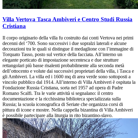
Villa Vertova Tasca Ambiveri e Centro Studi Russia
Cristiana
Il corpo originario della villa fu costruito dai conti Vertova nei primi
decenni del ‘700. Sono successivi i due sopralzi laterali e alcune
decorazioni tra le quali si distingue il medaglione con l’immagine di
Torquato Tasso, posto sul vertice della facciata. All’interno un
elegante porticato di impostazione secentesca e due strutture
rettangolari più basse risalenti probabilmente alla seconda metà
dell’ottocento e volute dai successivi proprietari della villa, i Tasca e
gli Ambiveri. La villa ed i 1600 mq di area verde sono sottoposti a
vincolo pubblico dal 1914. All’interno di Villa Ambiveri è ospitata la
Fondazione Russia Cristiana, sorta nel 1957 ad opera di Padre
Romano Scalfi. Tra le varie attività si segnalano: il centro
documentazione e la ricchissima biblioteca specializzata sulla
Russia; la scuola iconografica di Seriate che organizza corsi di
pittura di icone e mostre. Nella cappella bizantina di Villa Ambiveri
è possibile partecipare alla liturgia in rito bizantino-slavo.