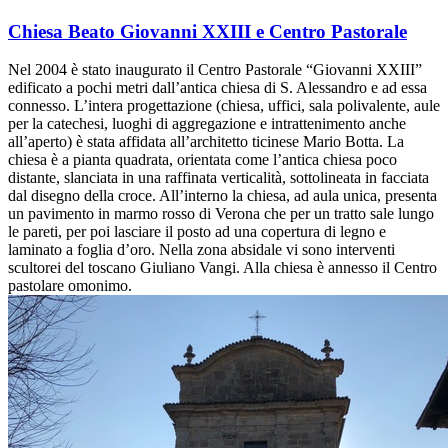
Chiesa Beato Giovanni XXIII e Centro Pastorale
Nel 2004 è stato inaugurato il Centro Pastorale “Giovanni XXIII”
edificato a pochi metri dall’antica chiesa di S. Alessandro e ad essa
connesso. L’intera progettazione (chiesa, uffici, sala polivalente, aule
per la catechesi, luoghi di aggregazione e intrattenimento anche
all’aperto) è stata affidata all’architetto ticinese Mario Botta. La
chiesa è a pianta quadrata, orientata come l’antica chiesa poco
distante, slanciata in una raffinata verticalità, sottolineata in facciata
dal disegno della croce. All’interno la chiesa, ad aula unica, presenta
un pavimento in marmo rosso di Verona che per un tratto sale lungo
le pareti, per poi lasciare il posto ad una copertura di legno e
laminato a foglia d’oro. Nella zona absidale vi sono interventi
scultorei del toscano Giuliano Vangi. Alla chiesa è annesso il Centro
pastolare omonimo.