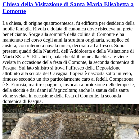
Chiesa della Visitazione di Santa Maria Elisabetta a
Comonte
La chiesa, di origine quattrocentesca, fu edificata per desiderio della
nobile famiglia Rivola e dotata di canonica dove risiedeva un prete
beneficiante. Sorge alla sommità della collina di Comonte e ha
mantenuto nel corso degli anni la struttura originaria, semplice ed
austera, con interno a navata unica, decorato ad affresco. Sono
presenti quadri della Natività, dell’Addolorata e della Visitazione di
Maria SS. a S. Elisabetta, pala che dà il nome alla chiesa e viene
svelata in occasione della festa di Comonte, la seconda domenica di
Pasqua. Sul lato sinistro si trova l’affresco della Deposizione,
attribuito alla scuola del Cavagna: l’opera è nascosta sotto un velo,
rimosso secondo un rito particolarmente caro ai fedeli. Compatrona
è S. Eurosia, martire spagnola, invocata a protezione delle tempeste,
della siccità e dai danni all’agricoltura; anche la statua della santa
viene svelata in occasione della festa di Comonte, la seconda
domenica di Pasqua.