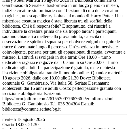
Harry Potter Martedì 18 agosto 2026 la Biblioteca comunale G.
Gambirasio di Seriate si trasformerà in un luogo pieno di misteri,
indizi e creature straordinarie con "Lezione di cura delle creature
magiche", un'escape library ispirata al mondo di Harry Potter. Una
misteriosa creatura magica è stata liberata tra gli scaffali della
biblioteca. Chi è il responsabile? E soprattutto, chi riuscirà a
individuare la creatura prima che sia troppo tardi? I partecipanti
saranno chiamati a mettere alla prova intuito, capacità di
osservazione e spirito di squadra per risolvere enigmi e seguire le
tracce disseminate lungo il percorso. Un'esperienza immersiva e
coinvolgente, pensata per tutti gli appassionati di magia, avventura e
mistero. L'attività si svolgerà in due turni: Ore 18.00 – turno
dedicato a ragazzi e ragazze dai 16 anni in su Ore 20.00 – turno
dedicato agli adulti La partecipazione è gratuita, ma è richiesta
l'iscrizione obbligatoria tramite il modulo online. Quando: martedì
18 agosto 2026, dalle ore 18.00 alle 21.30 Dove: Biblioteca
comunale G. Gambirasio, Via Italia 58, Seriate Destinatari:
adolescenti dai 16 anni e adulti Costo: partecipazione gratuita con
iscrizione obbligatoria Iscrizioni:
https://form.jotform.com/261552097766366 Per informazioni:
Biblioteca G. Gambirasio Tel. 035 304304 E-mail:
biblioteca@comune.seriate.bg.it
martedì 18 agosto 2026
Orario 18.00- 21.30