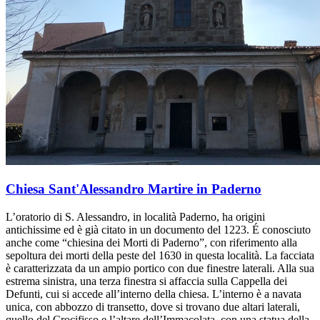
Chiesa Sant'Alessandro Martire in Paderno
L’oratorio di S. Alessandro, in località Paderno, ha origini
antichissime ed è già citato in un documento del 1223. É conosciuto
anche come “chiesina dei Morti di Paderno”, con riferimento alla
sepoltura dei morti della peste del 1630 in questa località. La facciata
è caratterizzata da un ampio portico con due finestre laterali. Alla sua
estrema sinistra, una terza finestra si affaccia sulla Cappella dei
Defunti, cui si accede all’interno della chiesa. L’interno è a navata
unica, con abbozzo di transetto, dove si trovano due altari laterali,
quello del Crocifisso e l’altare dell’Immacolata, con una statua della