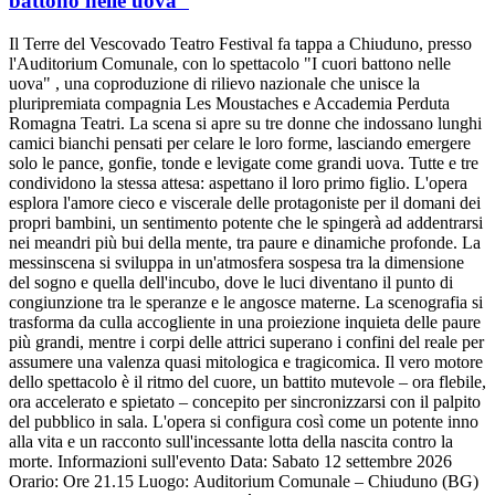
battono nelle uova"
Il Terre del Vescovado Teatro Festival fa tappa a Chiuduno, presso
l'Auditorium Comunale, con lo spettacolo "I cuori battono nelle
uova" , una coproduzione di rilievo nazionale che unisce la
pluripremiata compagnia Les Moustaches e Accademia Perduta
Romagna Teatri. La scena si apre su tre donne che indossano lunghi
camici bianchi pensati per celare le loro forme, lasciando emergere
solo le pance, gonfie, tonde e levigate come grandi uova. Tutte e tre
condividono la stessa attesa: aspettano il loro primo figlio. L'opera
esplora l'amore cieco e viscerale delle protagoniste per il domani dei
propri bambini, un sentimento potente che le spingerà ad addentrarsi
nei meandri più bui della mente, tra paure e dinamiche profonde. La
messinscena si sviluppa in un'atmosfera sospesa tra la dimensione
del sogno e quella dell'incubo, dove le luci diventano il punto di
congiunzione tra le speranze e le angosce materne. La scenografia si
trasforma da culla accogliente in una proiezione inquieta delle paure
più grandi, mentre i corpi delle attrici superano i confini del reale per
assumere una valenza quasi mitologica e tragicomica. Il vero motore
dello spettacolo è il ritmo del cuore, un battito mutevole – ora flebile,
ora accelerato e spietato – concepito per sincronizzarsi con il palpito
del pubblico in sala. L'opera si configura così come un potente inno
alla vita e un racconto sull'incessante lotta della nascita contro la
morte. Informazioni sull'evento Data: Sabato 12 settembre 2026
Orario: Ore 21.15 Luogo: Auditorium Comunale – Chiuduno (BG)