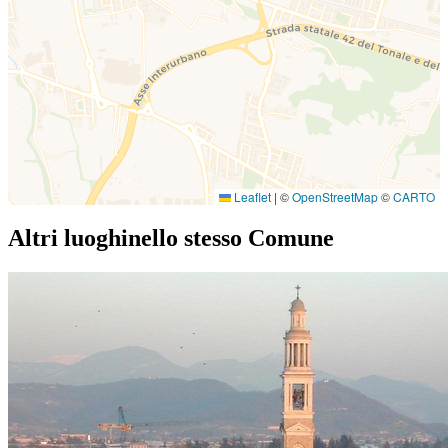
Leaflet
|
©
OpenStreetMap
©
CARTO
Altri luoghi
nello stesso Comune