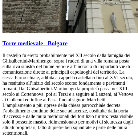
Torre medievale - Bolgare
Il castello fu eretto probabilmente nel XII secolo dalla famiglia dei
Ghisalbertini-Martinengo, sopra i ruderi di una villa romana posta
sulla riva sinistra del fiume Serio e all’incrocio di importanti vie di
comunicazione dirette ai principali capoluoghi del territorio. La
stessa Parrocchiale, adibita a cappella castellana fino al XVI secolo,
ha restituito all’inizio del secolo scorso fondamenta e pavimenti
romani. Dai Ghisalbertini-Martinengo la proprietà passa nel XIII
secolo ai Cortenuova, poi ai Terzi e a seguire ai Lanzeni, ai Vertova,
ai Colleoni ed infine ai Passi fino ai signori Marchetti.
L’ampliamento a più riprese della chiesa parrocchiale decreta
l’abbattimento continuo delle sue adiacenze, costituite dalla porta
d’accesso e dalle mura meridionali del fortilizio turrito: resta visibile
solo il possente mastio, ridimensionato per motivi di sicurezza dagli
attuali proprietari, fatto di pietre ben squadrate e parte delle mura
settentrionali.