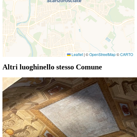
Leaflet
|
©
OpenStreetMap
©
CARTO
Altri luoghi
nello stesso Comune