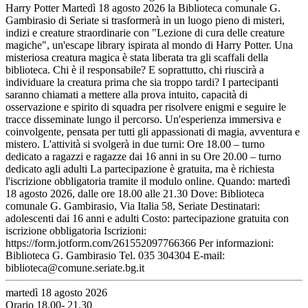
Harry Potter Martedì 18 agosto 2026 la Biblioteca comunale G.
Gambirasio di Seriate si trasformerà in un luogo pieno di misteri,
indizi e creature straordinarie con "Lezione di cura delle creature
magiche", un'escape library ispirata al mondo di Harry Potter. Una
misteriosa creatura magica è stata liberata tra gli scaffali della
biblioteca. Chi è il responsabile? E soprattutto, chi riuscirà a
individuare la creatura prima che sia troppo tardi? I partecipanti
saranno chiamati a mettere alla prova intuito, capacità di
osservazione e spirito di squadra per risolvere enigmi e seguire le
tracce disseminate lungo il percorso. Un'esperienza immersiva e
coinvolgente, pensata per tutti gli appassionati di magia, avventura e
mistero. L'attività si svolgerà in due turni: Ore 18.00 – turno
dedicato a ragazzi e ragazze dai 16 anni in su Ore 20.00 – turno
dedicato agli adulti La partecipazione è gratuita, ma è richiesta
l'iscrizione obbligatoria tramite il modulo online. Quando: martedì
18 agosto 2026, dalle ore 18.00 alle 21.30 Dove: Biblioteca
comunale G. Gambirasio, Via Italia 58, Seriate Destinatari:
adolescenti dai 16 anni e adulti Costo: partecipazione gratuita con
iscrizione obbligatoria Iscrizioni:
https://form.jotform.com/261552097766366 Per informazioni:
Biblioteca G. Gambirasio Tel. 035 304304 E-mail:
biblioteca@comune.seriate.bg.it
martedì 18 agosto 2026
Orario 18.00- 21.30