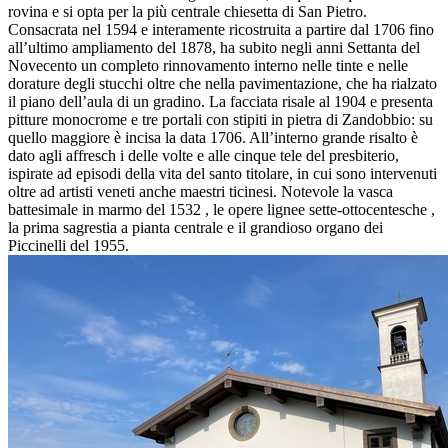
rovina e si opta per la più centrale chiesetta di San Pietro.
Consacrata nel 1594 e interamente ricostruita a partire dal 1706 fino
all’ultimo ampliamento del 1878, ha subito negli anni Settanta del
Novecento un completo rinnovamento interno nelle tinte e nelle
dorature degli stucchi oltre che nella pavimentazione, che ha rialzato
il piano dell’aula di un gradino. La facciata risale al 1904 e presenta
pitture monocrome e tre portali con stipiti in pietra di Zandobbio: su
quello maggiore è incisa la data 1706. All’interno grande risalto è
dato agli affresch i delle volte e alle cinque tele del presbiterio,
ispirate ad episodi della vita del santo titolare, in cui sono intervenuti
oltre ad artisti veneti anche maestri ticinesi. Notevole la vasca
battesimale in marmo del 1532 , le opere lignee sette-ottocentesche ,
la prima sagrestia a pianta centrale e il grandioso organo dei
Piccinelli del 1955.