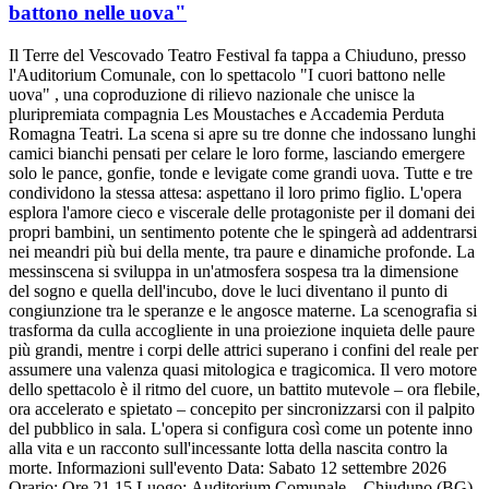
battono nelle uova"
Il Terre del Vescovado Teatro Festival fa tappa a Chiuduno, presso
l'Auditorium Comunale, con lo spettacolo "I cuori battono nelle
uova" , una coproduzione di rilievo nazionale che unisce la
pluripremiata compagnia Les Moustaches e Accademia Perduta
Romagna Teatri. La scena si apre su tre donne che indossano lunghi
camici bianchi pensati per celare le loro forme, lasciando emergere
solo le pance, gonfie, tonde e levigate come grandi uova. Tutte e tre
condividono la stessa attesa: aspettano il loro primo figlio. L'opera
esplora l'amore cieco e viscerale delle protagoniste per il domani dei
propri bambini, un sentimento potente che le spingerà ad addentrarsi
nei meandri più bui della mente, tra paure e dinamiche profonde. La
messinscena si sviluppa in un'atmosfera sospesa tra la dimensione
del sogno e quella dell'incubo, dove le luci diventano il punto di
congiunzione tra le speranze e le angosce materne. La scenografia si
trasforma da culla accogliente in una proiezione inquieta delle paure
più grandi, mentre i corpi delle attrici superano i confini del reale per
assumere una valenza quasi mitologica e tragicomica. Il vero motore
dello spettacolo è il ritmo del cuore, un battito mutevole – ora flebile,
ora accelerato e spietato – concepito per sincronizzarsi con il palpito
del pubblico in sala. L'opera si configura così come un potente inno
alla vita e un racconto sull'incessante lotta della nascita contro la
morte. Informazioni sull'evento Data: Sabato 12 settembre 2026
Orario: Ore 21.15 Luogo: Auditorium Comunale – Chiuduno (BG)