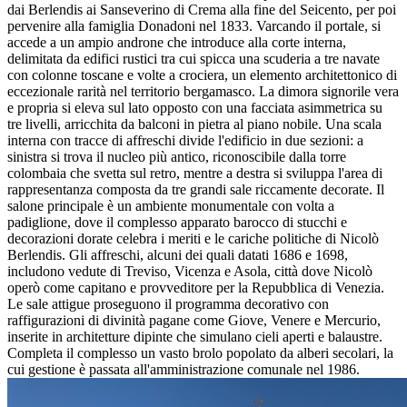
dai Berlendis ai Sanseverino di Crema alla fine del Seicento, per poi
pervenire alla famiglia Donadoni nel 1833. Varcando il portale, si
accede a un ampio androne che introduce alla corte interna,
delimitata da edifici rustici tra cui spicca una scuderia a tre navate
con colonne toscane e volte a crociera, un elemento architettonico di
eccezionale rarità nel territorio bergamasco. La dimora signorile vera
e propria si eleva sul lato opposto con una facciata asimmetrica su
tre livelli, arricchita da balconi in pietra al piano nobile. Una scala
interna con tracce di affreschi divide l'edificio in due sezioni: a
sinistra si trova il nucleo più antico, riconoscibile dalla torre
colombaia che svetta sul retro, mentre a destra si sviluppa l'area di
rappresentanza composta da tre grandi sale riccamente decorate. Il
salone principale è un ambiente monumentale con volta a
padiglione, dove il complesso apparato barocco di stucchi e
decorazioni dorate celebra i meriti e le cariche politiche di Nicolò
Berlendis. Gli affreschi, alcuni dei quali datati 1686 e 1698,
includono vedute di Treviso, Vicenza e Asola, città dove Nicolò
operò come capitano e provveditore per la Repubblica di Venezia.
Le sale attigue proseguono il programma decorativo con
raffigurazioni di divinità pagane come Giove, Venere e Mercurio,
inserite in architetture dipinte che simulano cieli aperti e balaustre.
Completa il complesso un vasto brolo popolato da alberi secolari, la
cui gestione è passata all'amministrazione comunale nel 1986.