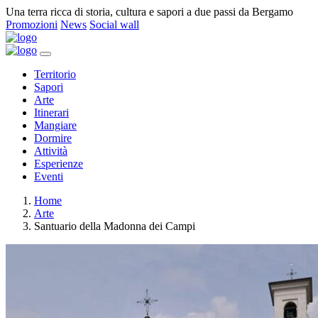
Una terra ricca di storia, cultura e sapori a due passi da Bergamo
Promozioni
News
Social wall
Territorio
Sapori
Arte
Itinerari
Mangiare
Dormire
Attività
Esperienze
Eventi
Home
Arte
Santuario della Madonna dei Campi