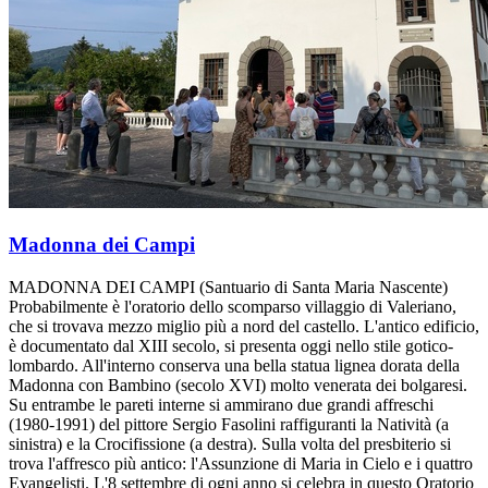
Madonna dei Campi
MADONNA DEI CAMPI (Santuario di Santa Maria Nascente)
Probabilmente è l'oratorio dello scomparso villaggio di Valeriano,
che si trovava mezzo miglio più a nord del castello. L'antico edificio,
è documentato dal XIII secolo, si presenta oggi nello stile gotico-
lombardo. All'interno conserva una bella statua lignea dorata della
Madonna con Bambino (secolo XVI) molto venerata dei bolgaresi.
Su entrambe le pareti interne si ammirano due grandi affreschi
(1980-1991) del pittore Sergio Fasolini raffiguranti la Natività (a
sinistra) e la Crocifissione (a destra). Sulla volta del presbiterio si
trova l'affresco più antico: l'Assunzione di Maria in Cielo e i quattro
Evangelisti. L'8 settembre di ogni anno si celebra in questo Oratorio