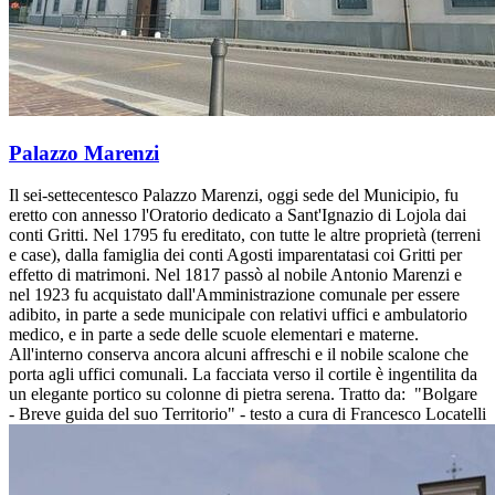
Palazzo Marenzi
Il sei-settecentesco Palazzo Marenzi, oggi sede del Municipio, fu
eretto con annesso l'Oratorio dedicato a Sant'Ignazio di Lojola dai
conti Gritti. Nel 1795 fu ereditato, con tutte le altre proprietà (terreni
e case), dalla famiglia dei conti Agosti imparentatasi coi Gritti per
effetto di matrimoni. Nel 1817 passò al nobile Antonio Marenzi e
nel 1923 fu acquistato dall'Amministrazione comunale per essere
adibito, in parte a sede municipale con relativi uffici e ambulatorio
medico, e in parte a sede delle scuole elementari e materne.
All'interno conserva ancora alcuni affreschi e il nobile scalone che
porta agli uffici comunali. La facciata verso il cortile è ingentilita da
un elegante portico su colonne di pietra serena. Tratto da: "Bolgare
- Breve guida del suo Territorio" - testo a cura di Francesco Locatelli