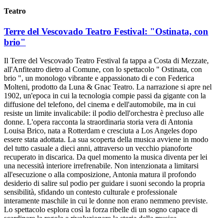
Teatro
Terre del Vescovado Teatro Festival: "Ostinata, con
brio"
Il Terre del Vescovado Teatro Festival fa tappa a Costa di Mezzate,
all'Anfiteatro dietro al Comune, con lo spettacolo " Ostinata, con
brio ", un monologo vibrante e appassionato di e con Federica
Molteni, prodotto da Luna & Gnac Teatro. La narrazione si apre nel
1902, un'epoca in cui la tecnologia compie passi da gigante con la
diffusione del telefono, del cinema e dell'automobile, ma in cui
resiste un limite invalicabile: il podio dell'orchestra è precluso alle
donne. L'opera racconta la straordinaria storia vera di Antonia
Louisa Brico, nata a Rotterdam e cresciuta a Los Angeles dopo
essere stata adottata. La sua scoperta della musica avviene in modo
del tutto casuale a dieci anni, attraverso un vecchio pianoforte
recuperato in discarica. Da quel momento la musica diventa per lei
una necessità interiore irrefrenabile. Non intenzionata a limitarsi
all'esecuzione o alla composizione, Antonia matura il profondo
desiderio di salire sul podio per guidare i suoni secondo la propria
sensibilità, sfidando un contesto culturale e professionale
interamente maschile in cui le donne non erano nemmeno previste.
Lo spettacolo esplora così la forza ribelle di un sogno capace di