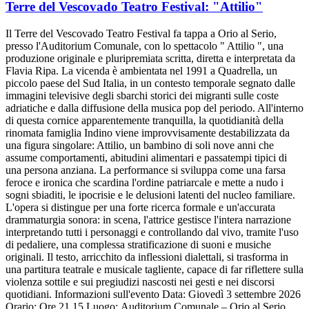
Terre del Vescovado Teatro Festival: "Attilio"
Il Terre del Vescovado Teatro Festival fa tappa a Orio al Serio,
presso l'Auditorium Comunale, con lo spettacolo " Attilio ", una
produzione originale e pluripremiata scritta, diretta e interpretata da
Flavia Ripa. La vicenda è ambientata nel 1991 a Quadrella, un
piccolo paese del Sud Italia, in un contesto temporale segnato dalle
immagini televisive degli sbarchi storici dei migranti sulle coste
adriatiche e dalla diffusione della musica pop del periodo. All'interno
di questa cornice apparentemente tranquilla, la quotidianità della
rinomata famiglia Indino viene improvvisamente destabilizzata da
una figura singolare: Attilio, un bambino di soli nove anni che
assume comportamenti, abitudini alimentari e passatempi tipici di
una persona anziana. La performance si sviluppa come una farsa
feroce e ironica che scardina l'ordine patriarcale e mette a nudo i
sogni sbiaditi, le ipocrisie e le delusioni latenti del nucleo familiare.
L'opera si distingue per una forte ricerca formale e un'accurata
drammaturgia sonora: in scena, l'attrice gestisce l'intera narrazione
interpretando tutti i personaggi e controllando dal vivo, tramite l'uso
di pedaliere, una complessa stratificazione di suoni e musiche
originali. Il testo, arricchito da inflessioni dialettali, si trasforma in
una partitura teatrale e musicale tagliente, capace di far riflettere sulla
violenza sottile e sui pregiudizi nascosti nei gesti e nei discorsi
quotidiani. Informazioni sull'evento Data: Giovedì 3 settembre 2026
Orario: Ore 21.15 Luogo: Auditorium Comunale – Orio al Serio