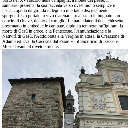
Sorto nel XVI secolo nella campagna, a monte del paese, il
santuario presenta la sua facciata verso ovest molto semplice e
liscia, coperta da gronda in legno a due falde discretamente
sporgenti. Un portale in vivo d'arenaria, realizzato in bugnato con
concio di chiave, dotato di cartiglio. Le pareti laterali della chiesetta
presentano in ambedue le campate, dipinti a tempera: raffiguranti la
morte di Gesù in croce, e la Pentecoste, l'Annunciazione e la
Natività di Gesù, l'Addolorata e la Vergine in attesa, la Creazione di
Adamo ed Eva, la Cacciata dal Paradiso, il Sacrificio di Isacco e
Mosé davanti al roveto ardente.