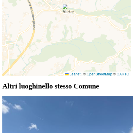
Leaflet
|
©
OpenStreetMap
©
CARTO
Altri luoghi
nello stesso Comune