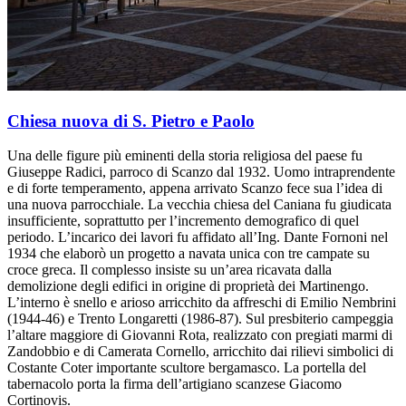
Chiesa nuova di S. Pietro e Paolo
Una delle figure più eminenti della storia religiosa del paese fu
Giuseppe Radici, parroco di Scanzo dal 1932. Uomo intraprendente
e di forte temperamento, appena arrivato Scanzo fece sua l’idea di
una nuova parrocchiale. La vecchia chiesa del Caniana fu giudicata
insufficiente, soprattutto per l’incremento demografico di quel
periodo. L’incarico dei lavori fu affidato all’Ing. Dante Fornoni nel
1934 che elaborò un progetto a navata unica con tre campate su
croce greca. Il complesso insiste su un’area ricavata dalla
demolizione degli edifici in origine di proprietà dei Martinengo.
L’interno è snello e arioso arricchito da affreschi di Emilio Nembrini
(1944-46) e Trento Longaretti (1986-87). Sul presbiterio campeggia
l’altare maggiore di Giovanni Rota, realizzato con pregiati marmi di
Zandobbio e di Camerata Cornello, arricchito dai rilievi simbolici di
Costante Coter importante scultore bergamasco. La portella del
tabernacolo porta la firma dell’artigiano scanzese Giacomo
Cortinovis.