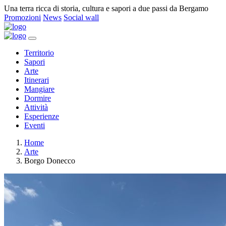
Una terra ricca di storia, cultura e sapori a due passi da Bergamo
Promozioni
News
Social wall
Territorio
Sapori
Arte
Itinerari
Mangiare
Dormire
Attività
Esperienze
Eventi
Home
Arte
Borgo Donecco