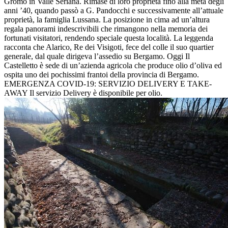
Gromo in Valle Seriana. Rimase di loro proprietà fino alla metà degli
anni ’40, quando passò a G. Pandocchi e successivamente all’attuale
proprietà, la famiglia Lussana. La posizione in cima ad un’altura
regala panorami indescrivibili che rimangono nella memoria dei
fortunati visitatori, rendendo speciale questa località. La leggenda
racconta che Alarico, Re dei Visigoti, fece del colle il suo quartier
generale, dal quale dirigeva l’assedio su Bergamo. Oggi Il
Castelletto è sede di un’azienda agricola che produce olio d’oliva ed
ospita uno dei pochissimi frantoi della provincia di Bergamo.
EMERGENZA COVID-19: SERVIZIO DELIVERY E TAKE-
AWAY Il servizio Delivery è disponibile per olio.