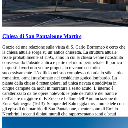
Chiesa di San Pantaleone Martire
Grazie ad una relazione sulla visita di S. Carlo Borromeo è certo che
la chiesa attuale sorge su un’antica chiesetta. La struttura attuale
risale probabilmente al 1595, anno in cui la chiesa venne ricostruita
conservando l’abside antica e parte del muro perimetrale. Il portico
in questi lavori non venne progettato e venne costruito
successivamente. L’edificio nel suo complesso ricorda lo stile tardo
romanico, ormai trasformato nel cosiddetto gotico lombardo. La
pianta della chiesa è rettangolare, ad unica navata e suddivisa in
cinque campate da archi in muratura a sesto acuto. L’interno è
caratterizzato da tre opere notevoli: le pale dell’altare dei Santi e
dell’altare maggiore di F. Zucco e l’altare dell’Annunciazione di
Enea Salmeggia (1613). Sempre del Salmeggia troviamo le tele con
gli episodi del martirio di San Pantaleone, mentre sono di Emilio
Nembrini i recenti dipinti murali che rappresentano santi e beati