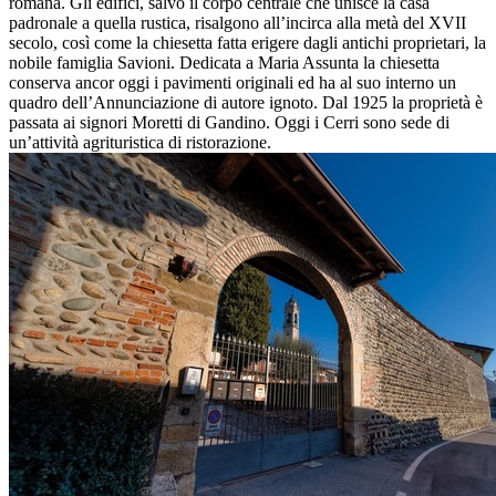
romana. Gli edifici, salvo il corpo centrale che unisce la casa
padronale a quella rustica, risalgono all’incirca alla metà del XVII
secolo, così come la chiesetta fatta erigere dagli antichi proprietari, la
nobile famiglia Savioni. Dedicata a Maria Assunta la chiesetta
conserva ancor oggi i pavimenti originali ed ha al suo interno un
quadro dell’Annunciazione di autore ignoto. Dal 1925 la proprietà è
passata ai signori Moretti di Gandino. Oggi i Cerri sono sede di
un’attività agrituristica di ristorazione.