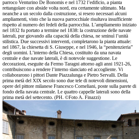
parroco Venturino De Bonomis e nel 1732 l’edificio, a pianta
rettangolare con abside volta nord, era certamente ultimato. Ma
neanche a un secolo dalla costruzione, si resero necessari alcuni
ampliamenti, visto che la nuova parrocchiale risultava insufficiente
rispetto al numero dei fedeli della parrocchia. L’ampliamento iniziato
nel 1832 fu portato a termine nel 1838: la costruzione delle navate
laterali, pur giovando alla capacità della chiesa, ne sminuì l’unità
stilistica. Due successivi interventi, completarono la pianta attuale:
nel 1867, la chiesetta di S. Giuseppe, e nel 1946, la “penitenzieria”
degli uomini. L’interno della Chiesa, costituito da una navata
centrale e due navate laterali, è di notevole suggestione. Le
decorazioni, eseguite da Fermo Taragni attorno agli anni 1921-26,
contribuiscono a rendere l’interno slanciato ed accogliente. Vi
collaborarono i pittori Dante Piazzalunga e Pietro Servalli. Della
prima metà del XIX secolo sono due tele di notevoli dimensioni,
opere del pittore milanese Francesco Corneliani, poste sulla parete di
fondo della navata centrale. Le quattro cappelle laterali sono della
prima metà del settecento. (PH. ©Foto A. Finazzi)