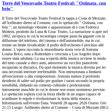
Terre del Vescovado Teatro Festival: "Ostinata, con
brio"
Il Terre del Vescovado Teatro Festival fa tappa a Costa di Mezzate,
all'Anfiteatro dietro al Comune, con lo spettacolo " Ostinata, con
brio ", un monologo vibrante e appassionato di e con Federica
Molteni, prodotto da Luna & Gnac Teatro. La narrazione si apre nel
1902, un'epoca in cui la tecnologia compie passi da gigante con la
diffusione del telefono, del cinema e dell'automobile, ma in cui
resiste un limite invalicabile: il podio dell'orchestra è precluso alle
donne. L'opera racconta la straordinaria storia vera di Antonia
Louisa Brico, nata a Rotterdam e cresciuta a Los Angeles dopo
essere stata adottata. La sua scoperta della musica avviene in modo
del tutto casuale a dieci anni, attraverso un vecchio pianoforte
recuperato in discarica. Da quel momento la musica diventa per lei
una necessità interiore irrefrenabile. Non intenzionata a limitarsi
all'esecuzione o alla composizione, Antonia matura il profondo
desiderio di salire sul podio per guidare i suoni secondo la propria
sensibilità, sfidando un contesto culturale e professionale
interamente maschile in cui le donne non erano nemmeno previste.
Lo spettacolo esplora così la forza ribelle di un sogno capace di
scardinare le regole e rivoluzionare la storia della musica.
Informazioni sull'evento Data: Venerdì 28 agosto 2026 Orario: Ore
21.15 Luogo: Anfiteatro dietro al Comune – Costa di Mezzate (BG)