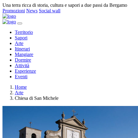
Una terra ricca di storia, cultura e sapori a due passi da Bergamo
Promozioni
News
Social wall
Territorio
Sapori
Arte
Itinerari
Mangiare
Dormire
Attività
Esperienze
Eventi
Home
Arte
Chiesa di San Michele