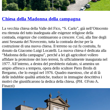
Chiesa della Madonna della campagna
La vecchia chiesa della Valle del Fico, “S. Carlo”, già nell’Ottocento
era ritenuta del tutto inadeguata alle esigenze religiose della
contrada, esigenze che continuarono a crescere. Così, alla fine degli
anni Sessanta del Novecento, tutta la contrada decise per la
costruzione di una nuova chiesa. Il terreno su cui fu costruita, fu
donato da Giacomo Luigi Locatelli. La nuova chiesa è dedicata alla
“Madonna della campagna”, perché a lei gli agricoltori vollero
affidare la protezione dei loro terreni, fu ufficialmente inaugurata nel
1977. All’interno, a destra del presbiterio rialzato, si ammira un
ampio affresco a tempera, opera dello scultore Piero Brolis di
Bergamo, che lo eseguì nel 1976. Quadro maestoso, che al di là
delle indubbie qualità artistiche, traduce in immagine descrittiva i
motivi che giustificarono la dedica della chiesa. (PH. ©Foto A.
Finazzi)