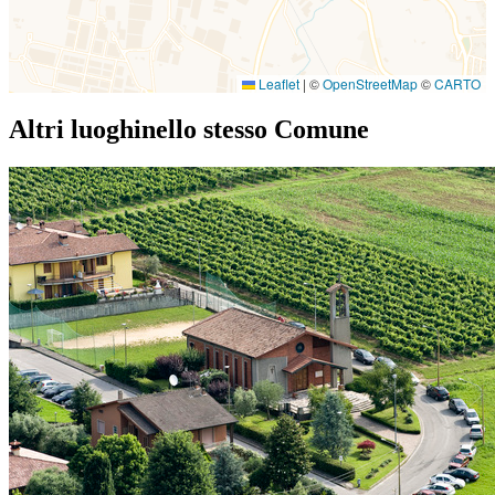
Leaflet
|
©
OpenStreetMap
©
CARTO
Altri luoghi
nello stesso Comune