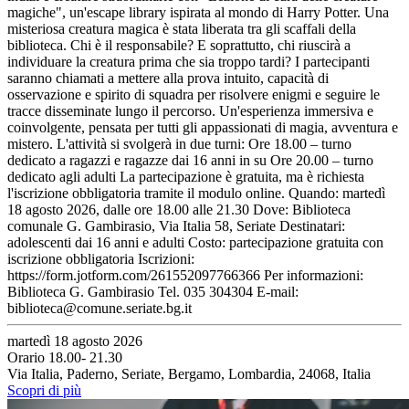
magiche", un'escape library ispirata al mondo di Harry Potter. Una
misteriosa creatura magica è stata liberata tra gli scaffali della
biblioteca. Chi è il responsabile? E soprattutto, chi riuscirà a
individuare la creatura prima che sia troppo tardi? I partecipanti
saranno chiamati a mettere alla prova intuito, capacità di
osservazione e spirito di squadra per risolvere enigmi e seguire le
tracce disseminate lungo il percorso. Un'esperienza immersiva e
coinvolgente, pensata per tutti gli appassionati di magia, avventura e
mistero. L'attività si svolgerà in due turni: Ore 18.00 – turno
dedicato a ragazzi e ragazze dai 16 anni in su Ore 20.00 – turno
dedicato agli adulti La partecipazione è gratuita, ma è richiesta
l'iscrizione obbligatoria tramite il modulo online. Quando: martedì
18 agosto 2026, dalle ore 18.00 alle 21.30 Dove: Biblioteca
comunale G. Gambirasio, Via Italia 58, Seriate Destinatari:
adolescenti dai 16 anni e adulti Costo: partecipazione gratuita con
iscrizione obbligatoria Iscrizioni:
https://form.jotform.com/261552097766366 Per informazioni:
Biblioteca G. Gambirasio Tel. 035 304304 E-mail:
biblioteca@comune.seriate.bg.it
martedì 18 agosto 2026
Orario 18.00- 21.30
Via Italia, Paderno, Seriate, Bergamo, Lombardia, 24068, Italia
Scopri di più