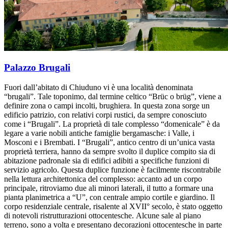
Palazzo Brugali
Fuori dall’abitato di Chiuduno vi è una località denominata
“brugali”. Tale toponimo, dal termine celtico “Brüc o brüg”, viene a
definire zona o campi incolti, brughiera. In questa zona sorge un
edificio patrizio, con relativi corpi rustici, da sempre conosciuto
come i “Brugali”. La proprietà di tale complesso “domenicale” è da
legare a varie nobili antiche famiglie bergamasche: i Valle, i
Mosconi e i Brembati. I “Brugali”, antico centro di un’unica vasta
proprietà terriera, hanno da sempre svolto il duplice compito sia di
abitazione padronale sia di edifici adibiti a specifiche funzioni di
servizio agricolo. Questa duplice funzione è facilmente riscontrabile
nella lettura architettonica del complesso: accanto ad un corpo
principale, ritroviamo due ali minori laterali, il tutto a formare una
pianta planimetrica a “U”, con centrale ampio cortile e giardino. Il
corpo residenziale centrale, risalente al XVII° secolo, è stato oggetto
di notevoli ristrutturazioni ottocentesche. Alcune sale al piano
terreno, sono a volta e presentano decorazioni ottocentesche in parte