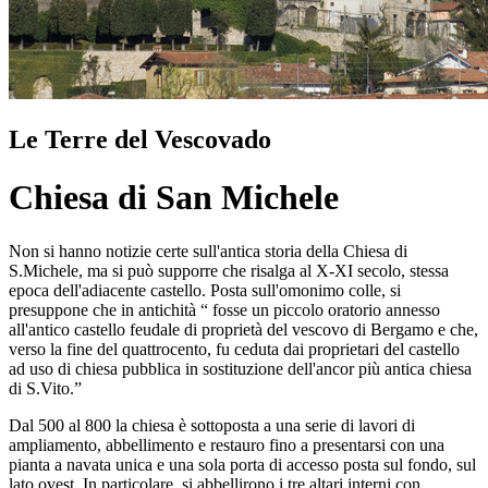
Le Terre del Vescovado
Chiesa di San Michele
Non si hanno notizie certe sull'antica storia della Chiesa di
S.Michele, ma si può supporre che risalga al X-XI secolo, stessa
epoca dell'adiacente castello. Posta sull'omonimo colle, si
presuppone che in antichità “ fosse un piccolo oratorio annesso
all'antico castello feudale di proprietà del vescovo di Bergamo e che,
verso la fine del quattrocento, fu ceduta dai proprietari del castello
ad uso di chiesa pubblica in sostituzione dell'ancor più antica chiesa
di S.Vito.”
Dal 500 al 800 la chiesa è sottoposta a una serie di lavori di
ampliamento, abbellimento e restauro fino a presentarsi con una
pianta a navata unica e una sola porta di accesso posta sul fondo, sul
lato ovest. In particolare, si abbellirono i tre altari interni con