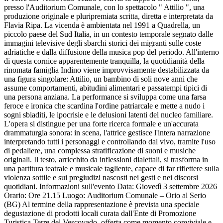
presso l'Auditorium Comunale, con lo spettacolo " Attilio ", una
produzione originale e pluripremiata scritta, diretta e interpretata da
Flavia Ripa. La vicenda è ambientata nel 1991 a Quadrella, un
piccolo paese del Sud Italia, in un contesto temporale segnato dalle
immagini televisive degli sbarchi storici dei migranti sulle coste
adriatiche e dalla diffusione della musica pop del periodo. All'interno
di questa cornice apparentemente tranquilla, la quotidianità della
rinomata famiglia Indino viene improvvisamente destabilizzata da
una figura singolare: Attilio, un bambino di soli nove anni che
assume comportamenti, abitudini alimentari e passatempi tipici di
una persona anziana. La performance si sviluppa come una farsa
feroce e ironica che scardina l'ordine patriarcale e mette a nudo i
sogni sbiaditi, le ipocrisie e le delusioni latenti del nucleo familiare.
L'opera si distingue per una forte ricerca formale e un'accurata
drammaturgia sonora: in scena, l'attrice gestisce l'intera narrazione
interpretando tutti i personaggi e controllando dal vivo, tramite l'uso
di pedaliere, una complessa stratificazione di suoni e musiche
originali. Il testo, arricchito da inflessioni dialettali, si trasforma in
una partitura teatrale e musicale tagliente, capace di far riflettere sulla
violenza sottile e sui pregiudizi nascosti nei gesti e nei discorsi
quotidiani. Informazioni sull'evento Data: Giovedì 3 settembre 2026
Orario: Ore 21.15 Luogo: Auditorium Comunale – Orio al Serio
(BG) Al termine della rappresentazione è prevista una speciale
degustazione di prodotti locali curata dall'Ente di Promozione
Turistica Terre del Vescovado, offerta come momento conviviale e