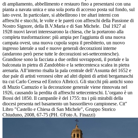
di ampliamento, abbellimento e restauro fino a presentarsi con una
pianta a navata unica e una sola porta di accesso posta sul fondo, sul
lato ovest. In particolare, si abbellirono i tre altari interni con
affreschi e stucchi, le volte e le pareti con affreschi della Passione di
Nostro Signore, della B.V.Maria e di San Michele. Dal 1927 al
1928 nuovi lavori interessarono la chiesa, che la portarono alla
completa trasformazione: più ampia per l'aggiunta di una nuova
campata ovest, una nuova cupola sopra il presbiterio, un nuovo
ingresso laterale a sud e nuove generali decorazioni interne
(andarono però perse tutte le decorazioni sei-settecentesche).
Grandiose sono la facciata a due ordini sovrapposti, il portale e la
balconata in pietra di Zandobbio e la settecentesca scalea in pietra
arenaria. All’interno risalta la pala centrale dell’Assunta del 1652 e
due pale di artisti veronesi oltre ad altri dipinti di artisti bergamaschi
tra cui Carlo Ceresa ed Enrico Albricci. Gli stucchi più antichi sono
di Muzio Camuzio e la decorazione generale viene rinnovata nel
1926, causando la perdita di affreschi settecenteschi. L’organo è un
Bossi del 1850. Il campanile è del 1755: tra i più mirabili della
diocesi presenta nel basamento un bassorilievo campionese. Cit"
Libro "Castello e Chiesa di San Michele", Gruppo Storico
Chiuduno, 2008, 67-75 (PH. ©Foto A. Finazzi)