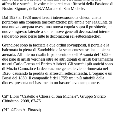
affreschi e stucchi, le volte e le pareti con affreschi della Passione di
Nostro Signore, della B.V.Maria e di San Michele.
Dal 1927 al 1928 nuovi lavori interessarono la chiesa, che la
portarono alla completa trasformazione: più ampia per l'aggiunta di
una nuova campata ovest, una nuova cupola sopra il presbiterio, un
nuovo ingresso laterale a sud e nuove generali decorazioni interne
(andarono però perse tutte le decorazioni sei-settecentesche).
Grandiose sono la facciata a due ordini sovrapposti, il portale e la
balconata in pietra di Zandobbio e la settecentesca scalea in pietra
arenaria. All’interno risalta la pala centrale dell’Assunta del 1652 e
due pale di artisti veronesi oltre ad altri dipinti di artisti bergamaschi
tra cui Carlo Ceresa ed Enrico Albricci. Gli stucchi più antichi sono
di Muzio Camuzio e la decorazione generale viene rinnovata nel
1926, causando la perdita di affreschi settecenteschi. L’organo è un
Bossi del 1850. Il campanile è del 1755: tra i più mirabili della
diocesi presenta nel basamento un bassorilievo campionese.
Cit" Libro "Castello e Chiesa di San Michele", Gruppo Storico
Chiuduno, 2008, 67-75
(PH. ©Foto A. Finazzi)