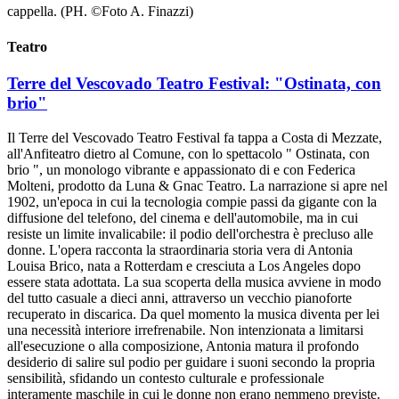
cappella. (PH. ©Foto A. Finazzi)
Teatro
Terre del Vescovado Teatro Festival: "Ostinata, con
brio"
Il Terre del Vescovado Teatro Festival fa tappa a Costa di Mezzate,
all'Anfiteatro dietro al Comune, con lo spettacolo " Ostinata, con
brio ", un monologo vibrante e appassionato di e con Federica
Molteni, prodotto da Luna & Gnac Teatro. La narrazione si apre nel
1902, un'epoca in cui la tecnologia compie passi da gigante con la
diffusione del telefono, del cinema e dell'automobile, ma in cui
resiste un limite invalicabile: il podio dell'orchestra è precluso alle
donne. L'opera racconta la straordinaria storia vera di Antonia
Louisa Brico, nata a Rotterdam e cresciuta a Los Angeles dopo
essere stata adottata. La sua scoperta della musica avviene in modo
del tutto casuale a dieci anni, attraverso un vecchio pianoforte
recuperato in discarica. Da quel momento la musica diventa per lei
una necessità interiore irrefrenabile. Non intenzionata a limitarsi
all'esecuzione o alla composizione, Antonia matura il profondo
desiderio di salire sul podio per guidare i suoni secondo la propria
sensibilità, sfidando un contesto culturale e professionale
interamente maschile in cui le donne non erano nemmeno previste.