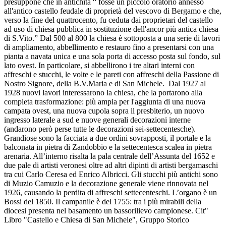
presuppone che in antichità “ fosse un piccolo oratorio annesso
all'antico castello feudale di proprietà del vescovo di Bergamo e che,
verso la fine del quattrocento, fu ceduta dai proprietari del castello
ad uso di chiesa pubblica in sostituzione dell'ancor più antica chiesa
di S.Vito.” Dal 500 al 800 la chiesa è sottoposta a una serie di lavori
di ampliamento, abbellimento e restauro fino a presentarsi con una
pianta a navata unica e una sola porta di accesso posta sul fondo, sul
lato ovest. In particolare, si abbellirono i tre altari interni con
affreschi e stucchi, le volte e le pareti con affreschi della Passione di
Nostro Signore, della B.V.Maria e di San Michele. Dal 1927 al
1928 nuovi lavori interessarono la chiesa, che la portarono alla
completa trasformazione: più ampia per l'aggiunta di una nuova
campata ovest, una nuova cupola sopra il presbiterio, un nuovo
ingresso laterale a sud e nuove generali decorazioni interne
(andarono però perse tutte le decorazioni sei-settecentesche).
Grandiose sono la facciata a due ordini sovrapposti, il portale e la
balconata in pietra di Zandobbio e la settecentesca scalea in pietra
arenaria. All’interno risalta la pala centrale dell’Assunta del 1652 e
due pale di artisti veronesi oltre ad altri dipinti di artisti bergamaschi
tra cui Carlo Ceresa ed Enrico Albricci. Gli stucchi più antichi sono
di Muzio Camuzio e la decorazione generale viene rinnovata nel
1926, causando la perdita di affreschi settecenteschi. L’organo è un
Bossi del 1850. Il campanile è del 1755: tra i più mirabili della
diocesi presenta nel basamento un bassorilievo campionese. Cit"
Libro "Castello e Chiesa di San Michele", Gruppo Storico