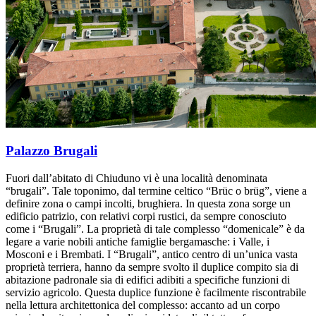
Palazzo Brugali
Fuori dall’abitato di Chiuduno vi è una località denominata
“brugali”. Tale toponimo, dal termine celtico “Brüc o brüg”, viene a
definire zona o campi incolti, brughiera. In questa zona sorge un
edificio patrizio, con relativi corpi rustici, da sempre conosciuto
come i “Brugali”. La proprietà di tale complesso “domenicale” è da
legare a varie nobili antiche famiglie bergamasche: i Valle, i
Mosconi e i Brembati. I “Brugali”, antico centro di un’unica vasta
proprietà terriera, hanno da sempre svolto il duplice compito sia di
abitazione padronale sia di edifici adibiti a specifiche funzioni di
servizio agricolo. Questa duplice funzione è facilmente riscontrabile
nella lettura architettonica del complesso: accanto ad un corpo