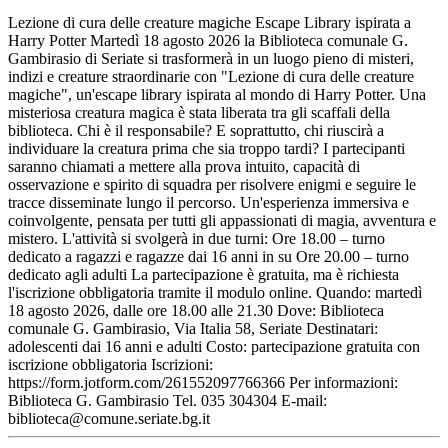
Lezione di cura delle creature magiche Escape Library ispirata a
Harry Potter Martedì 18 agosto 2026 la Biblioteca comunale G.
Gambirasio di Seriate si trasformerà in un luogo pieno di misteri,
indizi e creature straordinarie con "Lezione di cura delle creature
magiche", un'escape library ispirata al mondo di Harry Potter. Una
misteriosa creatura magica è stata liberata tra gli scaffali della
biblioteca. Chi è il responsabile? E soprattutto, chi riuscirà a
individuare la creatura prima che sia troppo tardi? I partecipanti
saranno chiamati a mettere alla prova intuito, capacità di
osservazione e spirito di squadra per risolvere enigmi e seguire le
tracce disseminate lungo il percorso. Un'esperienza immersiva e
coinvolgente, pensata per tutti gli appassionati di magia, avventura e
mistero. L'attività si svolgerà in due turni: Ore 18.00 – turno
dedicato a ragazzi e ragazze dai 16 anni in su Ore 20.00 – turno
dedicato agli adulti La partecipazione è gratuita, ma è richiesta
l'iscrizione obbligatoria tramite il modulo online. Quando: martedì
18 agosto 2026, dalle ore 18.00 alle 21.30 Dove: Biblioteca
comunale G. Gambirasio, Via Italia 58, Seriate Destinatari:
adolescenti dai 16 anni e adulti Costo: partecipazione gratuita con
iscrizione obbligatoria Iscrizioni:
https://form.jotform.com/261552097766366 Per informazioni:
Biblioteca G. Gambirasio Tel. 035 304304 E-mail:
biblioteca@comune.seriate.bg.it