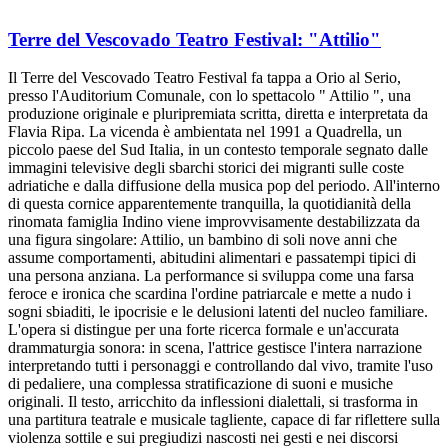
Terre del Vescovado Teatro Festival: "Attilio"
Il Terre del Vescovado Teatro Festival fa tappa a Orio al Serio,
presso l'Auditorium Comunale, con lo spettacolo " Attilio ", una
produzione originale e pluripremiata scritta, diretta e interpretata da
Flavia Ripa. La vicenda è ambientata nel 1991 a Quadrella, un
piccolo paese del Sud Italia, in un contesto temporale segnato dalle
immagini televisive degli sbarchi storici dei migranti sulle coste
adriatiche e dalla diffusione della musica pop del periodo. All'interno
di questa cornice apparentemente tranquilla, la quotidianità della
rinomata famiglia Indino viene improvvisamente destabilizzata da
una figura singolare: Attilio, un bambino di soli nove anni che
assume comportamenti, abitudini alimentari e passatempi tipici di
una persona anziana. La performance si sviluppa come una farsa
feroce e ironica che scardina l'ordine patriarcale e mette a nudo i
sogni sbiaditi, le ipocrisie e le delusioni latenti del nucleo familiare.
L'opera si distingue per una forte ricerca formale e un'accurata
drammaturgia sonora: in scena, l'attrice gestisce l'intera narrazione
interpretando tutti i personaggi e controllando dal vivo, tramite l'uso
di pedaliere, una complessa stratificazione di suoni e musiche
originali. Il testo, arricchito da inflessioni dialettali, si trasforma in
una partitura teatrale e musicale tagliente, capace di far riflettere sulla
violenza sottile e sui pregiudizi nascosti nei gesti e nei discorsi