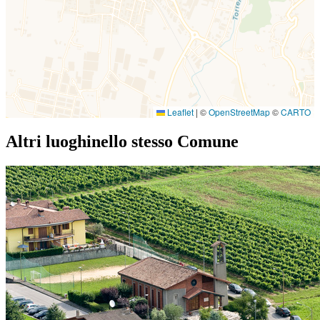
Leaflet
|
©
OpenStreetMap
©
CARTO
Altri luoghi
nello stesso Comune