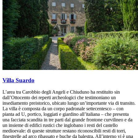
Villa Suardo
L’area tra Carobbio degli Angeli e Chiuduno ha restituito sin
dall’Ottocento dei reperti archeologici che testimoniano un
insediamento preistorico, ubicato lungo un’importante via di transito.
La villa è composta da un corpo padronale settecentesco – con
pianta ad U, portico, loggiati e giardino all’italiana – che presenta
una facciata scandita in tre parti dal grande frontone curvilineo e da
un insieme di edifici rustici che inglobano i resti del castello
medioevale: di queste strutture restano riconoscibili resti di torri,
finestrelle ad arco ribassato e buche da balestra. All’interno vi è una