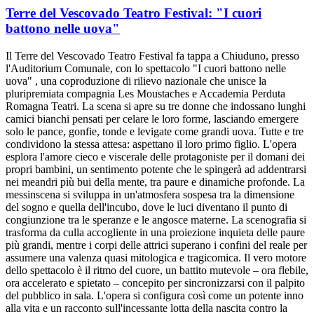
Terre del Vescovado Teatro Festival: "I cuori
battono nelle uova"
Il Terre del Vescovado Teatro Festival fa tappa a Chiuduno, presso
l'Auditorium Comunale, con lo spettacolo "I cuori battono nelle
uova" , una coproduzione di rilievo nazionale che unisce la
pluripremiata compagnia Les Moustaches e Accademia Perduta
Romagna Teatri. La scena si apre su tre donne che indossano lunghi
camici bianchi pensati per celare le loro forme, lasciando emergere
solo le pance, gonfie, tonde e levigate come grandi uova. Tutte e tre
condividono la stessa attesa: aspettano il loro primo figlio. L'opera
esplora l'amore cieco e viscerale delle protagoniste per il domani dei
propri bambini, un sentimento potente che le spingerà ad addentrarsi
nei meandri più bui della mente, tra paure e dinamiche profonde. La
messinscena si sviluppa in un'atmosfera sospesa tra la dimensione
del sogno e quella dell'incubo, dove le luci diventano il punto di
congiunzione tra le speranze e le angosce materne. La scenografia si
trasforma da culla accogliente in una proiezione inquieta delle paure
più grandi, mentre i corpi delle attrici superano i confini del reale per
assumere una valenza quasi mitologica e tragicomica. Il vero motore
dello spettacolo è il ritmo del cuore, un battito mutevole – ora flebile,
ora accelerato e spietato – concepito per sincronizzarsi con il palpito
del pubblico in sala. L'opera si configura così come un potente inno
alla vita e un racconto sull'incessante lotta della nascita contro la