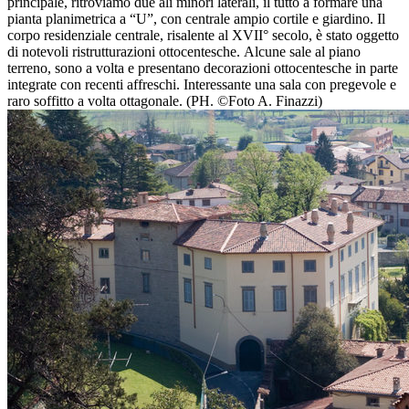
principale, ritroviamo due ali minori laterali, il tutto a formare una
pianta planimetrica a “U”, con centrale ampio cortile e giardino. Il
corpo residenziale centrale, risalente al XVII° secolo, è stato oggetto
di notevoli ristrutturazioni ottocentesche. Alcune sale al piano
terreno, sono a volta e presentano decorazioni ottocentesche in parte
integrate con recenti affreschi. Interessante una sala con pregevole e
raro soffitto a volta ottagonale. (PH. ©Foto A. Finazzi)