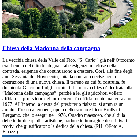
Chiesa della Madonna della campagna
La vecchia chiesa della Valle del Fico, “S. Carlo”, già nell’Ottocento
era ritenuta del tutto inadeguata alle esigenze religiose della
contrada, esigenze che continuarono a crescere. Così, alla fine degli
anni Sessanta del Novecento, tutta la contrada decise per la
costruzione di una nuova chiesa. Il terreno su cui fu costruita, fu
donato da Giacomo Luigi Locatelli. La nuova chiesa è dedicata alla
“Madonna della campagna”, perché a lei gli agricoltori vollero
affidare la protezione dei loro terreni, fu ufficialmente inaugurata nel
1977. All’interno, a destra del presbiterio rialzato, si ammira un
ampio affresco a tempera, opera dello scultore Piero Brolis di
Bergamo, che lo eseguì nel 1976. Quadro maestoso, che al di là
delle indubbie qualità artistiche, traduce in immagine descrittiva i
motivi che giustificarono la dedica della chiesa. (PH. ©Foto A.
Finazzi)