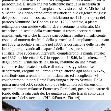
parrocchiale. È sicuro che nel Settecento nacque la necessità di
costruire una nuova e più ampia chiesa, visto che sia S. Michele sia
S. Maria De Lorino erano ormai insufficienti alle esigenze religiose
del paese. I lavori di costruzione iniziarono nel 1710 per opera del
parroco Venturino De Bonomis e nel 1732 l’edificio, a pianta
rettangolare con abside volta nord, era certamente ultimato. Ma
neanche a un secolo dalla costruzione, si resero necessari alcuni
ampliamenti, visto che la nuova parrocchiale risultava insufficiente
rispetto al numero dei fedeli della parrocchia. L’ampliamento iniziato
nel 1832 fu portato a termine nel 1838: la costruzione delle navate
laterali, pur giovando alla capacità della chiesa, ne sminuì l’unità
stilistica. Due successivi interventi, completarono la pianta attuale:
nel 1867, la chiesetta di S. Giuseppe, e nel 1946, la “penitenzieria”
degli uomini. L’interno della Chiesa, costituito da una navata
centrale e due navate laterali, è di notevole suggestione. Le
decorazioni, eseguite da Fermo Taragni attorno agli anni 1921-26,
contribuiscono a rendere l’interno slanciato ed accogliente. Vi
collaborarono i pittori Dante Piazzalunga e Pietro Servalli. Della
prima metà del XIX secolo sono due tele di notevoli dimensioni,
opere del pittore milanese Francesco Corneliani, poste sulla parete di
fondo della navata centrale. Le quattro cappelle laterali sono della
prima metà del settecento. (PH. ©Foto A. Finazzi)