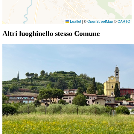
Leaflet
|
©
OpenStreetMap
©
CARTO
Altri luoghi
nello stesso Comune