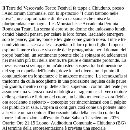
Il Terre del Vescovado Teatro Festival fa tappa a Chiuduno, presso
l'Auditorium Comunale, con lo spettacolo "I cuori battono nelle
uova" , una coproduzione di rilievo nazionale che unisce la
pluripremiata compagnia Les Moustaches e Accademia Perduta
Romagna Teatri. La scena si apre su tre donne che indossano lunghi
camici bianchi pensati per celare le loro forme, lasciando emergere
solo le pance, gonfie, tonde e levigate come grandi uova. Tutte e tre
condividono la stessa attesa: aspettano il loro primo figlio. L'opera
esplora l'amore cieco e viscerale delle protagoniste per il domani dei
propri bambini, un sentimento potente che le spingerà ad addentrarsi
nei meandri più bui della mente, tra paure e dinamiche profonde. La
messinscena si sviluppa in un'atmosfera sospesa tra la dimensione
del sogno e quella dell'incubo, dove le luci diventano il punto di
congiunzione tra le speranze e le angosce materne. La scenografia si
trasforma da culla accogliente in una proiezione inquieta delle paure
più grandi, mentre i corpi delle attrici superano i confini del reale per
assumere una valenza quasi mitologica e tragicomica. Il vero motore
dello spettacolo è il ritmo del cuore, un battito mutevole – ora flebile,
ora accelerato e spietato – concepito per sincronizzarsi con il palpito
del pubblico in sala. L'opera si configura così come un potente inno
alla vita e un racconto sull'incessante lotta della nascita contro la
morte. Informazioni sull'evento Data: Sabato 12 settembre 2026
Orario: Ore 21.15 Luogo: Auditorium Comunale – Chiuduno (BG)
Al termine della rappresentazione è prevista una speciale