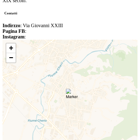
XIX secolo.
Contatti
Indirzzo
: Via Giovanni XXIII
Pagina FB
:
Instagram
:
+
−