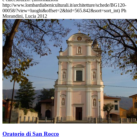
http://www.lombardiabeniculturali.it/architetture/schede/BG120-
00058/?view=luoghi&offset=2&hid=565.842&sort=sort_int) Ph
Morandini, Lucia 2012
Oratorio di San Rocco