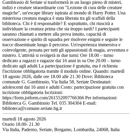
Gambirasio di Seriate si trasformerà in un luogo pieno di misteri,
indizi e creature straordinarie con "Lezione di cura delle creature
magiche", un'escape library ispirata al mondo di Harry Potter. Una
misteriosa creatura magica è stata liberata tra gli scaffali della
biblioteca. Chi è il responsabile? E soprattutto, chi riuscirà a
individuare la creatura prima che sia troppo tardi? I partecipanti
saranno chiamati a mettere alla prova intuito, capacità di
osservazione e spirito di squadra per risolvere enigmi e seguire le
tracce disseminate lungo il percorso. Un'esperienza immersiva e
coinvolgente, pensata per tutti gli appassionati di magia, avventura e
mistero. L'attività si svolgerà in due turni: Ore 18.00 – turno
dedicato a ragazzi e ragazze dai 16 anni in su Ore 20.00 – turno
dedicato agli adulti La partecipazione è gratuita, ma è richiesta
l'iscrizione obbligatoria tramite il modulo online. Quando: martedì
18 agosto 2026, dalle ore 18.00 alle 21.30 Dove: Biblioteca
comunale G. Gambirasio, Via Italia 58, Seriate Destinatari:
adolescenti dai 16 anni e adulti Costo: partecipazione gratuita con
iscrizione obbligatoria Iscrizioni:
https://form.jotform.com/261552097766366 Per informazioni:
Biblioteca G. Gambirasio Tel. 035 304304 E-mail:
biblioteca@comune.seriate.bg.it
martedì 18 agosto 2026
Orario 18.00- 21.30
Via Italia, Paderno, Seriate, Bergamo, Lombardia, 24068, Italia