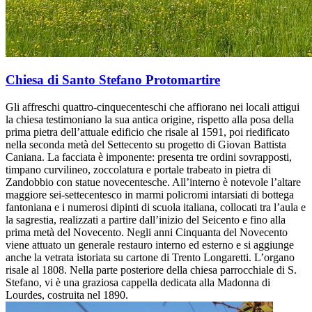
Chiesa di Santo Stefano Protomartire
Gli affreschi quattro-cinquecenteschi che affiorano nei locali attigui
la chiesa testimoniano la sua antica origine, rispetto alla posa della
prima pietra dell’attuale edificio che risale al 1591, poi riedificato
nella seconda metà del Settecento su progetto di Giovan Battista
Caniana. La facciata è imponente: presenta tre ordini sovrapposti,
timpano curvilineo, zoccolatura e portale trabeato in pietra di
Zandobbio con statue novecentesche. All’interno è notevole l’altare
maggiore sei-settecentesco in marmi policromi intarsiati di bottega
fantoniana e i numerosi dipinti di scuola italiana, collocati tra l’aula e
la sagrestia, realizzati a partire dall’inizio del Seicento e fino alla
prima metà del Novecento. Negli anni Cinquanta del Novecento
viene attuato un generale restauro interno ed esterno e si aggiunge
anche la vetrata istoriata su cartone di Trento Longaretti. L’organo
risale al 1808. Nella parte posteriore della chiesa parrocchiale di S.
Stefano, vi è una graziosa cappella dedicata alla Madonna di
Lourdes, costruita nel 1890.