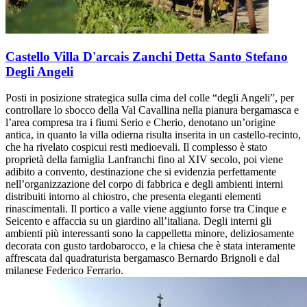
Castello Villa D'arcais Zanchi Detta Santo Stefano
Degli Angeli
Posti in posizione strategica sulla cima del colle “degli Angeli”, per
controllare lo sbocco della Val Cavallina nella pianura bergamasca e
l’area compresa tra i fiumi Serio e Cherio, denotano un’origine
antica, in quanto la villa odierna risulta inserita in un castello-recinto,
che ha rivelato cospicui resti medioevali. Il complesso è stato
proprietà della famiglia Lanfranchi fino al XIV secolo, poi viene
adibito a convento, destinazione che si evidenzia perfettamente
nell’organizzazione del corpo di fabbrica e degli ambienti interni
distribuiti intorno al chiostro, che presenta eleganti elementi
rinascimentali. Il portico a valle viene aggiunto forse tra Cinque e
Seicento e affaccia su un giardino all’italiana. Degli interni gli
ambienti più interessanti sono la cappelletta minore, deliziosamente
decorata con gusto tardobarocco, e la chiesa che è stata interamente
affrescata dal quadraturista bergamasco Bernardo Brignoli e dal
milanese Federico Ferrario.