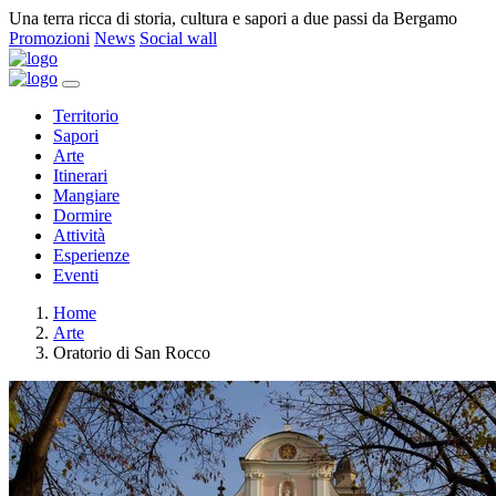
Una terra ricca di storia, cultura e sapori a due passi da Bergamo
Promozioni
News
Social wall
Territorio
Sapori
Arte
Itinerari
Mangiare
Dormire
Attività
Esperienze
Eventi
Home
Arte
Oratorio di San Rocco