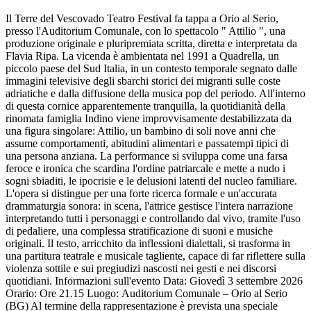
Il Terre del Vescovado Teatro Festival fa tappa a Orio al Serio,
presso l'Auditorium Comunale, con lo spettacolo " Attilio ", una
produzione originale e pluripremiata scritta, diretta e interpretata da
Flavia Ripa. La vicenda è ambientata nel 1991 a Quadrella, un
piccolo paese del Sud Italia, in un contesto temporale segnato dalle
immagini televisive degli sbarchi storici dei migranti sulle coste
adriatiche e dalla diffusione della musica pop del periodo. All'interno
di questa cornice apparentemente tranquilla, la quotidianità della
rinomata famiglia Indino viene improvvisamente destabilizzata da
una figura singolare: Attilio, un bambino di soli nove anni che
assume comportamenti, abitudini alimentari e passatempi tipici di
una persona anziana. La performance si sviluppa come una farsa
feroce e ironica che scardina l'ordine patriarcale e mette a nudo i
sogni sbiaditi, le ipocrisie e le delusioni latenti del nucleo familiare.
L'opera si distingue per una forte ricerca formale e un'accurata
drammaturgia sonora: in scena, l'attrice gestisce l'intera narrazione
interpretando tutti i personaggi e controllando dal vivo, tramite l'uso
di pedaliere, una complessa stratificazione di suoni e musiche
originali. Il testo, arricchito da inflessioni dialettali, si trasforma in
una partitura teatrale e musicale tagliente, capace di far riflettere sulla
violenza sottile e sui pregiudizi nascosti nei gesti e nei discorsi
quotidiani. Informazioni sull'evento Data: Giovedì 3 settembre 2026
Orario: Ore 21.15 Luogo: Auditorium Comunale – Orio al Serio
(BG) Al termine della rappresentazione è prevista una speciale