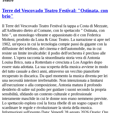
Teatro
Terre del Vescovado Teatro Festival: "Ostinata, con
brio"
Il Terre del Vescovado Teatro Festival fa tappa a Costa di Mezzate,
all'Anfiteatro dietro al Comune, con lo spettacolo " Ostinata, con
brio ", un monologo vibrante e appassionato di e con Federica
Molteni, prodotto da Luna & Gnac Teatro. La narrazione si apre nel
1902, un'epoca in cui la tecnologia compie passi da gigante con la
diffusione del telefono, del cinema e dell'automobile, ma in cui
resiste un limite invalicabile: il podio dell'orchestra è precluso alle
donne. L'opera racconta la straordinaria storia vera di Antonia
Louisa Brico, nata a Rotterdam e cresciuta a Los Angeles dopo
essere stata adottata. La sua scoperta della musica avviene in modo
del tutto casuale a dieci anni, attraverso un vecchio pianoforte
recuperato in discarica. Da quel momento la musica diventa per lei
una necessità interiore irrefrenabile. Non intenzionata a limitarsi
all'esecuzione o alla composizione, Antonia matura il profondo
desiderio di salire sul podio per guidare i suoni secondo la propria
sensibilità, sfidando un contesto culturale e professionale
interamente maschile in cui le donne non erano nemmeno previste.
Lo spettacolo esplora così la forza ribelle di un sogno capace di
scardinare le regole e rivoluzionare la storia della musica.
Informazioni sull'evento Data: Venerdì 28 agosto 2026 Orario: Ore