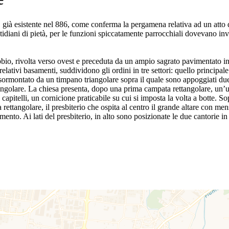
, già esistente nel 886, come conferma la pergamena relativa ad un atto d
quotidiani di pietà, per le funzioni spiccatamente parrocchiali dovevano in
o, rivolta verso ovest e preceduta da un ampio sagrato pavimentato in 
elativi basamenti, suddividono gli ordini in tre settori: quello principale
 è sormontato da un timpano triangolare sopra il quale sono appoggiati du
angolare. La chiesa presenta, dopo una prima campata rettangolare, un’uni
pitelli, un cornicione praticabile su cui si imposta la volta a botte. So
ettangolare, il presbiterio che ospita al centro il grande altare con mensa 
nto. Ai lati del presbiterio, in alto sono posizionate le due cantorie in l