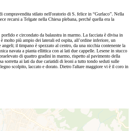
i compravendita stilato nell'oratorio di S. felice in “Gurlaco”. Nella
vece recarsi a Telgate nella Chiesa plebana, perché quella era la
porfido e circondato da balaustra in marmo. La facciata è divisa in
 è molto più ampio dei laterali ed ospita, all’ordine inferiore, un
e angeli; il timpano è spezzato al centro, da una nicchia contenente la
ca navata a pianta ellittica con ai lati due cappelle. Lesene in stucco
praelevato di quattro gradini in marmo, rispetto al pavimento della
sorretta ai lati da due cariatidi di leoni a tutto tondo seduti sulle
egno scolpito, laccato e dorato. Dietro l'altare maggiore vi è il coro in