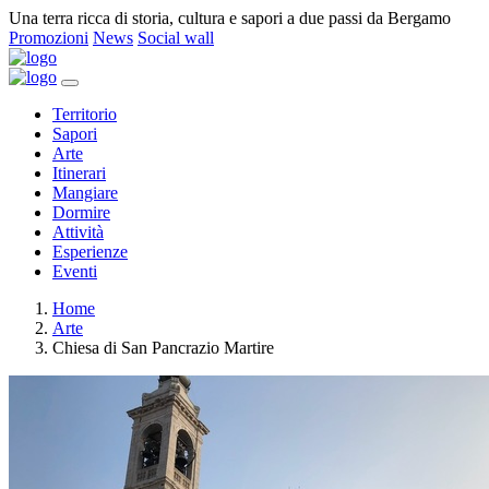
Una terra ricca di storia, cultura e sapori a due passi da Bergamo
Promozioni
News
Social wall
Territorio
Sapori
Arte
Itinerari
Mangiare
Dormire
Attività
Esperienze
Eventi
Home
Arte
Chiesa di San Pancrazio Martire