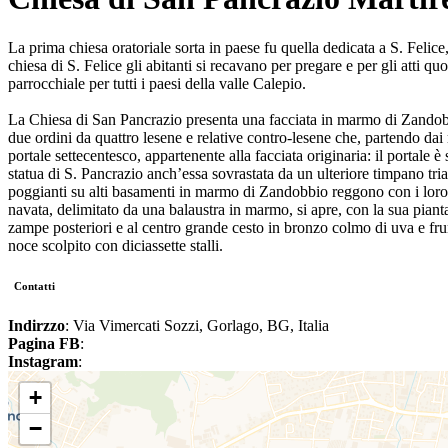
La prima chiesa oratoriale sorta in paese fu quella dedicata a S. Felice
chiesa di S. Felice gli abitanti si recavano per pregare e per gli atti 
parrocchiale per tutti i paesi della valle Calepio.
La Chiesa di San Pancrazio presenta una facciata in marmo di Zandobbi
due ordini da quattro lesene e relative contro-lesene che, partendo dai r
portale settecentesco, appartenente alla facciata originaria: il portale
statua di S. Pancrazio anch’essa sovrastata da un ulteriore timpano tri
poggianti su alti basamenti in marmo di Zandobbio reggono con i loro ca
navata, delimitato da una balaustra in marmo, si apre, con la sua pianta r
zampe posteriori e al centro grande cesto in bronzo colmo di uva e frume
noce scolpito con diciassette stalli.
Contatti
Indirzzo
: Via Vimercati Sozzi, Gorlago, BG, Italia
Pagina FB
:
Instagram
:
+
−