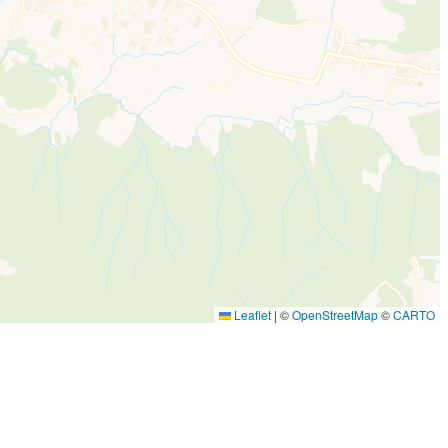
Leaflet
|
©
OpenStreetMap
©
CARTO