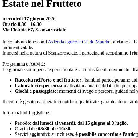
Estate nel Frutteto
mercoledì 17 giugno 2026
Orario 8.30 - 16.30
Via Fiobbio 67, Scanzorosciate.
In collaborazione con l'
Azienda agricola Ca' de Marche
offriamo ai b
indimenticabile.
Immersi nella natura di Scanzorosciate, i partecipanti scopriranno i r
Programma e Attività:
Le giornate sono pensate per stimolare la curiosità e il movimento all'a
Raccolta nell’orto e nel frutteto:
i bambini parteciperanno attiv
Laboratori esperienziali:
attività manuali e didattiche per imp
Giochi e passeggiate:
momenti di svago e percorsi guidati nel 
Il centro è gestito da operatrici outdoor qualificate, garantendo un am
Informazioni Logistiche:
Periodo:
dal lunedì al venerdì, dal 15 giugno al 3 luglio.
Orari: dalle
08:30 alle 16:30.
Servizi aggiuntivi: su richiesta,
è possibile concordare l'anticip