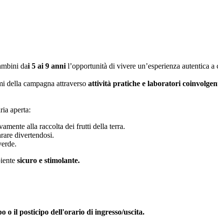
ambini da
i 5 ai 9 anni
l’opportunità di vivere un’esperienza autentica a c
itmi della campagna attraverso
attività pratiche e laboratori coinvolgen
ria aperta:
amente alla raccolta dei frutti della terra.
arare divertendosi.
verde.
biente
sicuro e stimolante.
o o il posticipo dell'orario di ingresso/uscita.