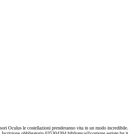
isori Oculus le costellazioni prenderanno vita in un modo incredibile.
+). Iscrizione obbligatoria 035304304 biblioteca@comune.seriate.bg.it