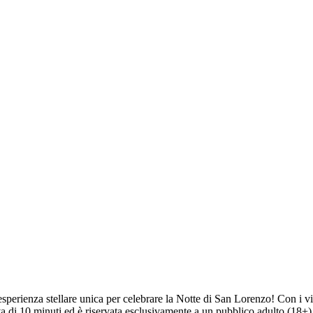
esperienza stellare unica per celebrare la Notte di San Lorenzo! Con i v
tiva di 10 minuti ed è riservata esclusivamente a un pubblico adulto (18