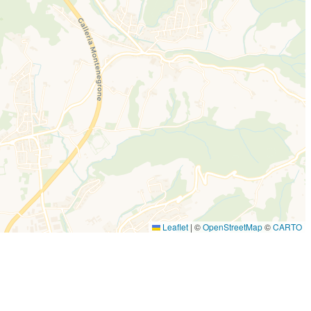
Leaflet
|
©
OpenStreetMap
©
CARTO