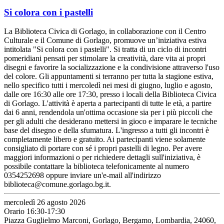
Si colora con i pastelli
La Biblioteca Civica di Gorlago, in collaborazione con il Centro
Culturale e il Comune di Gorlago, promuove un’iniziativa estiva
intitolata "Si colora con i pastelli". Si tratta di un ciclo di incontri
pomeridiani pensati per stimolare la creatività, dare vita ai propri
disegni e favorire la socializzazione e la condivisione attraverso l'uso
del colore. Gli appuntamenti si terranno per tutta la stagione estiva,
nello specifico tutti i mercoledì nei mesi di giugno, luglio e agosto,
dalle ore 16:30 alle ore 17:30, presso i locali della Biblioteca Civica
di Gorlago. L'attività è aperta a partecipanti di tutte le età, a partire
dai 6 anni, rendendola un'ottima occasione sia per i più piccoli che
per gli adulti che desiderano mettersi in gioco e imparare le tecniche
base del disegno e della sfumatura. L'ingresso a tutti gli incontri è
completamente libero e gratuito. Ai partecipanti viene solamente
consigliato di portare con sé i propri pastelli di legno. Per avere
maggiori informazioni o per richiedere dettagli sull'iniziativa, è
possibile contattare la biblioteca telefonicamente al numero
0354252698 oppure inviare un'e-mail all'indirizzo
biblioteca@comune.gorlago.bg.it.
mercoledì 26 agosto 2026
Orario 16:30-17:30
Piazza Guglielmo Marconi, Gorlago, Bergamo, Lombardia, 24060,