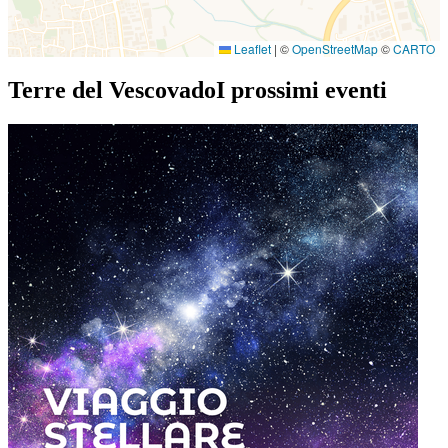
Leaflet
|
©
OpenStreetMap
©
CARTO
Terre del Vescovado
I prossimi eventi