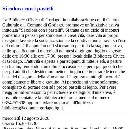
Si colora con i pastelli
La Biblioteca Civica di Gorlago, in collaborazione con il Centro
Culturale e il Comune di Gorlago, promuove un’iniziativa estiva
intitolata "Si colora con i pastelli". Si tratta di un ciclo di incontri
pomeridiani pensati per stimolare la creatività, dare vita ai propri
disegni e favorire la socializzazione e la condivisione attraverso l'uso
del colore. Gli appuntamenti si terranno per tutta la stagione estiva,
nello specifico tutti i mercoledì nei mesi di giugno, luglio e agosto,
dalle ore 16:30 alle ore 17:30, presso i locali della Biblioteca Civica
di Gorlago. L'attività è aperta a partecipanti di tutte le età, a partire
dai 6 anni, rendendola un'ottima occasione sia per i più piccoli che
per gli adulti che desiderano mettersi in gioco e imparare le tecniche
base del disegno e della sfumatura. L'ingresso a tutti gli incontri è
completamente libero e gratuito. Ai partecipanti viene solamente
consigliato di portare con sé i propri pastelli di legno. Per avere
maggiori informazioni o per richiedere dettagli sull'iniziativa, è
possibile contattare la biblioteca telefonicamente al numero
0354252698 oppure inviare un'e-mail all'indirizzo
biblioteca@comune.gorlago.bg.it.
mercoledì 12 agosto 2026
Orario 16:30-17:30
Piazza Guglielmo Marconi, Gorlago, Bergamo, Lombardia, 24060,