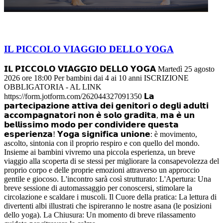
IL PICCOLO VIAGGIO DELLO YOGA
𝗜𝗟 𝗣𝗜𝗖𝗖𝗢𝗟𝗢 𝗩𝗜𝗔𝗚𝗚𝗜𝗢 𝗗𝗘𝗟𝗟𝗢 𝗬𝗢𝗚𝗔 Martedì 25 agosto
2026 ore 18:00 Per bambini dai 4 ai 10 anni ISCRIZIONE
OBBLIGATORIA - AL LINK
https://form.jotform.com/262044327091350 𝗟𝗮
𝗽𝗮𝗿𝘁𝗲𝗰𝗶𝗽𝗮𝘇𝗶𝗼𝗻𝗲 𝗮𝘁𝘁𝗶𝘃𝗮 𝗱𝗲𝗶 𝗴𝗲𝗻𝗶𝘁𝗼𝗿𝗶 𝗼 𝗱𝗲𝗴𝗹𝗶 𝗮𝗱𝘂𝗹𝘁𝗶
𝗮𝗰𝗰𝗼𝗺𝗽𝗮𝗴𝗻𝗮𝘁𝗼𝗿𝗶 𝗻𝗼𝗻 𝗲̀ 𝘀𝗼𝗹𝗼 𝗴𝗿𝗮𝗱𝗶𝘁𝗮, 𝗺𝗮 𝗲̀ 𝘂𝗻
𝗯𝗲𝗹𝗹𝗶𝘀𝘀𝗶𝗺𝗼 𝗺𝗼𝗱𝗼 𝗽𝗲𝗿 𝗰𝗼𝗻𝗱𝗶𝘃𝗶𝗱𝗲𝗿𝗲 𝗾𝘂𝗲𝘀𝘁𝗮
𝗲𝘀𝗽𝗲𝗿𝗶𝗲𝗻𝘇𝗮! 𝗬𝗼𝗴𝗮 𝘀𝗶𝗴𝗻𝗶𝗳𝗶𝗰𝗮 𝘂𝗻𝗶𝗼𝗻𝗲: è movimento,
ascolto, sintonia con il proprio respiro e con quello del mondo.
Insieme ai bambini vivremo una piccola esperienza, un breve
viaggio alla scoperta di se stessi per migliorare la consapevolezza del
proprio corpo e delle proprie emozioni attraverso un approccio
gentile e giocoso. L'incontro sarà così strutturato: L'Apertura: Una
breve sessione di automassaggio per conoscersi, stimolare la
circolazione e scaldare i muscoli. Il Cuore della pratica: La lettura di
divertenti albi illustrati che ispireranno le nostre asana (le posizioni
dello yoga). La Chiusura: Un momento di breve rilassamento