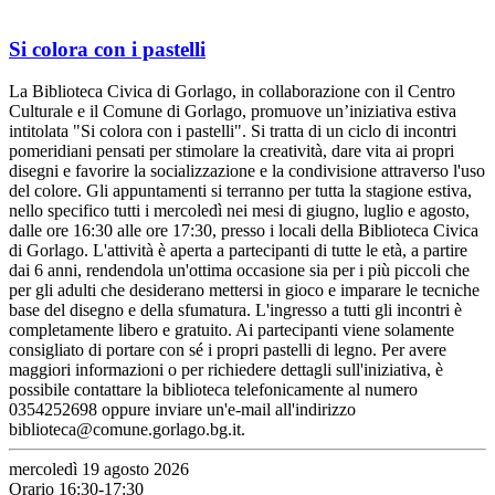
Si colora con i pastelli
La Biblioteca Civica di Gorlago, in collaborazione con il Centro
Culturale e il Comune di Gorlago, promuove un’iniziativa estiva
intitolata "Si colora con i pastelli". Si tratta di un ciclo di incontri
pomeridiani pensati per stimolare la creatività, dare vita ai propri
disegni e favorire la socializzazione e la condivisione attraverso l'uso
del colore. Gli appuntamenti si terranno per tutta la stagione estiva,
nello specifico tutti i mercoledì nei mesi di giugno, luglio e agosto,
dalle ore 16:30 alle ore 17:30, presso i locali della Biblioteca Civica
di Gorlago. L'attività è aperta a partecipanti di tutte le età, a partire
dai 6 anni, rendendola un'ottima occasione sia per i più piccoli che
per gli adulti che desiderano mettersi in gioco e imparare le tecniche
base del disegno e della sfumatura. L'ingresso a tutti gli incontri è
completamente libero e gratuito. Ai partecipanti viene solamente
consigliato di portare con sé i propri pastelli di legno. Per avere
maggiori informazioni o per richiedere dettagli sull'iniziativa, è
possibile contattare la biblioteca telefonicamente al numero
0354252698 oppure inviare un'e-mail all'indirizzo
biblioteca@comune.gorlago.bg.it.
mercoledì 19 agosto 2026
Orario 16:30-17:30