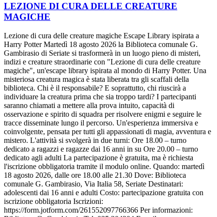
LEZIONE DI CURA DELLE CREATURE
MAGICHE
Lezione di cura delle creature magiche Escape Library ispirata a
Harry Potter Martedì 18 agosto 2026 la Biblioteca comunale G.
Gambirasio di Seriate si trasformerà in un luogo pieno di misteri,
indizi e creature straordinarie con "Lezione di cura delle creature
magiche", un'escape library ispirata al mondo di Harry Potter. Una
misteriosa creatura magica è stata liberata tra gli scaffali della
biblioteca. Chi è il responsabile? E soprattutto, chi riuscirà a
individuare la creatura prima che sia troppo tardi? I partecipanti
saranno chiamati a mettere alla prova intuito, capacità di
osservazione e spirito di squadra per risolvere enigmi e seguire le
tracce disseminate lungo il percorso. Un'esperienza immersiva e
coinvolgente, pensata per tutti gli appassionati di magia, avventura e
mistero. L'attività si svolgerà in due turni: Ore 18.00 – turno
dedicato a ragazzi e ragazze dai 16 anni in su Ore 20.00 – turno
dedicato agli adulti La partecipazione è gratuita, ma è richiesta
l'iscrizione obbligatoria tramite il modulo online. Quando: martedì
18 agosto 2026, dalle ore 18.00 alle 21.30 Dove: Biblioteca
comunale G. Gambirasio, Via Italia 58, Seriate Destinatari:
adolescenti dai 16 anni e adulti Costo: partecipazione gratuita con
iscrizione obbligatoria Iscrizioni:
https://form.jotform.com/261552097766366 Per informazioni: