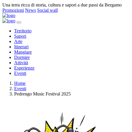
Una terra ricca di storia, cultura e sapori a due passi da Bergamo
Promozioni
News
Social wall
Territorio
Sapori
Arte
Itinerari
Mangiare
Dormire
Attività
Esperienze
Eventi
Home
Eventi
Pedrengo Music Festival 2025