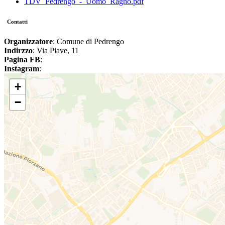
TDV_Pedrengo_-_Uomo_Ragno.pdf
Contatti
Organizzatore
: Comune di Pedrengo
Indirzzo
: Via Piave, 11
Pagina FB
:
Instagram
:
+
−