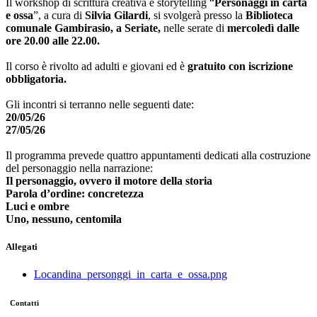
Il workshop di scrittura creativa e storytelling “
Personaggi in carta
e ossa
”, a cura di
Silvia Gilardi
, si svolgerà presso la
Biblioteca
comunale Gambirasio, a Seriate,
nelle serate di
mercoledì dalle
ore 20.00 alle 22.00.
Il corso è rivolto ad adulti e giovani ed è
gratuito con iscrizione
obbligatoria.
Gli incontri si terranno nelle seguenti date:
20/05/26
27/05/26
Il programma prevede quattro appuntamenti dedicati alla costruzione
del personaggio nella narrazione:
Il personaggio, ovvero il motore della storia
Parola d’ordine: concretezza
Luci e ombre
Uno, nessuno, centomila
Allegati
Locandina_personggi_in_carta_e_ossa.png
Contatti