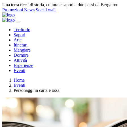
Una terra ricca di storia, cultura e sapori a due passi da Bergamo
Promozioni
News
Social wall
Territorio
Sapori
Arte
Itinerari
Mangiare
Dormire
Attività
Esperienze
Eventi
Home
Eventi
Personaggi in carta e ossa