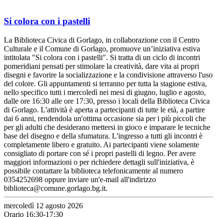
Si colora con i pastelli
La Biblioteca Civica di Gorlago, in collaborazione con il Centro
Culturale e il Comune di Gorlago, promuove un’iniziativa estiva
intitolata "Si colora con i pastelli". Si tratta di un ciclo di incontri
pomeridiani pensati per stimolare la creatività, dare vita ai propri
disegni e favorire la socializzazione e la condivisione attraverso l'uso
del colore. Gli appuntamenti si terranno per tutta la stagione estiva,
nello specifico tutti i mercoledì nei mesi di giugno, luglio e agosto,
dalle ore 16:30 alle ore 17:30, presso i locali della Biblioteca Civica
di Gorlago. L'attività è aperta a partecipanti di tutte le età, a partire
dai 6 anni, rendendola un'ottima occasione sia per i più piccoli che
per gli adulti che desiderano mettersi in gioco e imparare le tecniche
base del disegno e della sfumatura. L'ingresso a tutti gli incontri è
completamente libero e gratuito. Ai partecipanti viene solamente
consigliato di portare con sé i propri pastelli di legno. Per avere
maggiori informazioni o per richiedere dettagli sull'iniziativa, è
possibile contattare la biblioteca telefonicamente al numero
0354252698 oppure inviare un'e-mail all'indirizzo
biblioteca@comune.gorlago.bg.it.
mercoledì 12 agosto 2026
Orario 16:30-17:30