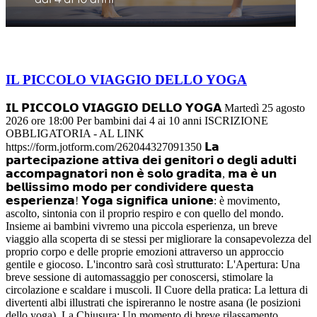
IL PICCOLO VIAGGIO DELLO YOGA
𝗜𝗟 𝗣𝗜𝗖𝗖𝗢𝗟𝗢 𝗩𝗜𝗔𝗚𝗚𝗜𝗢 𝗗𝗘𝗟𝗟𝗢 𝗬𝗢𝗚𝗔 Martedì 25 agosto
2026 ore 18:00 Per bambini dai 4 ai 10 anni ISCRIZIONE
OBBLIGATORIA - AL LINK
https://form.jotform.com/262044327091350 𝗟𝗮
𝗽𝗮𝗿𝘁𝗲𝗰𝗶𝗽𝗮𝘇𝗶𝗼𝗻𝗲 𝗮𝘁𝘁𝗶𝘃𝗮 𝗱𝗲𝗶 𝗴𝗲𝗻𝗶𝘁𝗼𝗿𝗶 𝗼 𝗱𝗲𝗴𝗹𝗶 𝗮𝗱𝘂𝗹𝘁𝗶
𝗮𝗰𝗰𝗼𝗺𝗽𝗮𝗴𝗻𝗮𝘁𝗼𝗿𝗶 𝗻𝗼𝗻 𝗲̀ 𝘀𝗼𝗹𝗼 𝗴𝗿𝗮𝗱𝗶𝘁𝗮, 𝗺𝗮 𝗲̀ 𝘂𝗻
𝗯𝗲𝗹𝗹𝗶𝘀𝘀𝗶𝗺𝗼 𝗺𝗼𝗱𝗼 𝗽𝗲𝗿 𝗰𝗼𝗻𝗱𝗶𝘃𝗶𝗱𝗲𝗿𝗲 𝗾𝘂𝗲𝘀𝘁𝗮
𝗲𝘀𝗽𝗲𝗿𝗶𝗲𝗻𝘇𝗮! 𝗬𝗼𝗴𝗮 𝘀𝗶𝗴𝗻𝗶𝗳𝗶𝗰𝗮 𝘂𝗻𝗶𝗼𝗻𝗲: è movimento,
ascolto, sintonia con il proprio respiro e con quello del mondo.
Insieme ai bambini vivremo una piccola esperienza, un breve
viaggio alla scoperta di se stessi per migliorare la consapevolezza del
proprio corpo e delle proprie emozioni attraverso un approccio
gentile e giocoso. L'incontro sarà così strutturato: L'Apertura: Una
breve sessione di automassaggio per conoscersi, stimolare la
circolazione e scaldare i muscoli. Il Cuore della pratica: La lettura di
divertenti albi illustrati che ispireranno le nostre asana (le posizioni
dello yoga). La Chiusura: Un momento di breve rilassamento