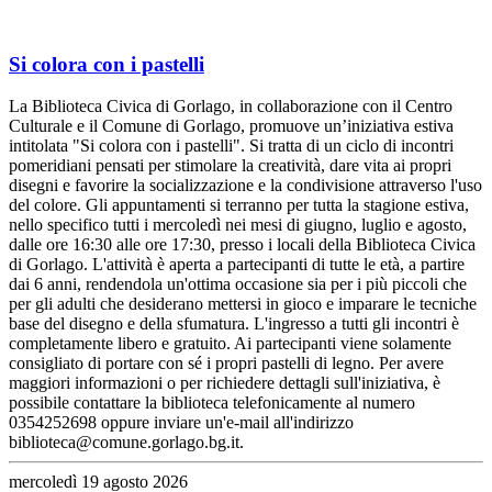
Si colora con i pastelli
La Biblioteca Civica di Gorlago, in collaborazione con il Centro
Culturale e il Comune di Gorlago, promuove un’iniziativa estiva
intitolata "Si colora con i pastelli". Si tratta di un ciclo di incontri
pomeridiani pensati per stimolare la creatività, dare vita ai propri
disegni e favorire la socializzazione e la condivisione attraverso l'uso
del colore. Gli appuntamenti si terranno per tutta la stagione estiva,
nello specifico tutti i mercoledì nei mesi di giugno, luglio e agosto,
dalle ore 16:30 alle ore 17:30, presso i locali della Biblioteca Civica
di Gorlago. L'attività è aperta a partecipanti di tutte le età, a partire
dai 6 anni, rendendola un'ottima occasione sia per i più piccoli che
per gli adulti che desiderano mettersi in gioco e imparare le tecniche
base del disegno e della sfumatura. L'ingresso a tutti gli incontri è
completamente libero e gratuito. Ai partecipanti viene solamente
consigliato di portare con sé i propri pastelli di legno. Per avere
maggiori informazioni o per richiedere dettagli sull'iniziativa, è
possibile contattare la biblioteca telefonicamente al numero
0354252698 oppure inviare un'e-mail all'indirizzo
biblioteca@comune.gorlago.bg.it.
mercoledì 19 agosto 2026