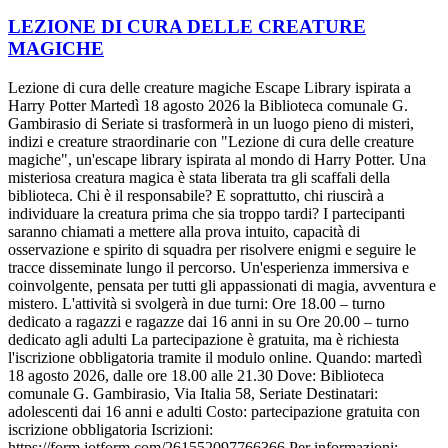
LEZIONE DI CURA DELLE CREATURE
MAGICHE
Lezione di cura delle creature magiche Escape Library ispirata a
Harry Potter Martedì 18 agosto 2026 la Biblioteca comunale G.
Gambirasio di Seriate si trasformerà in un luogo pieno di misteri,
indizi e creature straordinarie con "Lezione di cura delle creature
magiche", un'escape library ispirata al mondo di Harry Potter. Una
misteriosa creatura magica è stata liberata tra gli scaffali della
biblioteca. Chi è il responsabile? E soprattutto, chi riuscirà a
individuare la creatura prima che sia troppo tardi? I partecipanti
saranno chiamati a mettere alla prova intuito, capacità di
osservazione e spirito di squadra per risolvere enigmi e seguire le
tracce disseminate lungo il percorso. Un'esperienza immersiva e
coinvolgente, pensata per tutti gli appassionati di magia, avventura e
mistero. L'attività si svolgerà in due turni: Ore 18.00 – turno
dedicato a ragazzi e ragazze dai 16 anni in su Ore 20.00 – turno
dedicato agli adulti La partecipazione è gratuita, ma è richiesta
l'iscrizione obbligatoria tramite il modulo online. Quando: martedì
18 agosto 2026, dalle ore 18.00 alle 21.30 Dove: Biblioteca
comunale G. Gambirasio, Via Italia 58, Seriate Destinatari:
adolescenti dai 16 anni e adulti Costo: partecipazione gratuita con
iscrizione obbligatoria Iscrizioni:
https://form.jotform.com/261552097766366 Per informazioni: