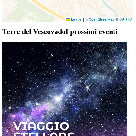
Leaflet
|
©
OpenStreetMap
©
CARTO
Terre del Vescovado
I prossimi eventi