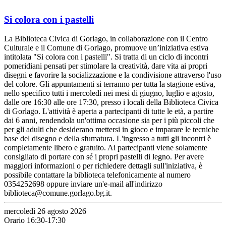
Si colora con i pastelli
La Biblioteca Civica di Gorlago, in collaborazione con il Centro
Culturale e il Comune di Gorlago, promuove un’iniziativa estiva
intitolata "Si colora con i pastelli". Si tratta di un ciclo di incontri
pomeridiani pensati per stimolare la creatività, dare vita ai propri
disegni e favorire la socializzazione e la condivisione attraverso l'uso
del colore. Gli appuntamenti si terranno per tutta la stagione estiva,
nello specifico tutti i mercoledì nei mesi di giugno, luglio e agosto,
dalle ore 16:30 alle ore 17:30, presso i locali della Biblioteca Civica
di Gorlago. L'attività è aperta a partecipanti di tutte le età, a partire
dai 6 anni, rendendola un'ottima occasione sia per i più piccoli che
per gli adulti che desiderano mettersi in gioco e imparare le tecniche
base del disegno e della sfumatura. L'ingresso a tutti gli incontri è
completamente libero e gratuito. Ai partecipanti viene solamente
consigliato di portare con sé i propri pastelli di legno. Per avere
maggiori informazioni o per richiedere dettagli sull'iniziativa, è
possibile contattare la biblioteca telefonicamente al numero
0354252698 oppure inviare un'e-mail all'indirizzo
biblioteca@comune.gorlago.bg.it.
mercoledì 26 agosto 2026
Orario 16:30-17:30