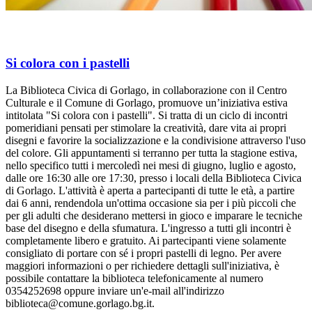
Si colora con i pastelli
La Biblioteca Civica di Gorlago, in collaborazione con il Centro
Culturale e il Comune di Gorlago, promuove un’iniziativa estiva
intitolata "Si colora con i pastelli". Si tratta di un ciclo di incontri
pomeridiani pensati per stimolare la creatività, dare vita ai propri
disegni e favorire la socializzazione e la condivisione attraverso l'uso
del colore. Gli appuntamenti si terranno per tutta la stagione estiva,
nello specifico tutti i mercoledì nei mesi di giugno, luglio e agosto,
dalle ore 16:30 alle ore 17:30, presso i locali della Biblioteca Civica
di Gorlago. L'attività è aperta a partecipanti di tutte le età, a partire
dai 6 anni, rendendola un'ottima occasione sia per i più piccoli che
per gli adulti che desiderano mettersi in gioco e imparare le tecniche
base del disegno e della sfumatura. L'ingresso a tutti gli incontri è
completamente libero e gratuito. Ai partecipanti viene solamente
consigliato di portare con sé i propri pastelli di legno. Per avere
maggiori informazioni o per richiedere dettagli sull'iniziativa, è
possibile contattare la biblioteca telefonicamente al numero
0354252698 oppure inviare un'e-mail all'indirizzo
biblioteca@comune.gorlago.bg.it.