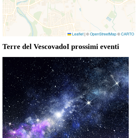
Leaflet
|
©
OpenStreetMap
©
CARTO
Terre del Vescovado
I prossimi eventi