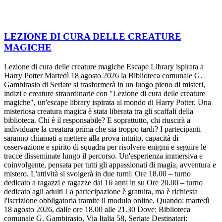
LEZIONE DI CURA DELLE CREATURE
MAGICHE
Lezione di cura delle creature magiche Escape Library ispirata a
Harry Potter Martedì 18 agosto 2026 la Biblioteca comunale G.
Gambirasio di Seriate si trasformerà in un luogo pieno di misteri,
indizi e creature straordinarie con "Lezione di cura delle creature
magiche", un'escape library ispirata al mondo di Harry Potter. Una
misteriosa creatura magica è stata liberata tra gli scaffali della
biblioteca. Chi è il responsabile? E soprattutto, chi riuscirà a
individuare la creatura prima che sia troppo tardi? I partecipanti
saranno chiamati a mettere alla prova intuito, capacità di
osservazione e spirito di squadra per risolvere enigmi e seguire le
tracce disseminate lungo il percorso. Un'esperienza immersiva e
coinvolgente, pensata per tutti gli appassionati di magia, avventura e
mistero. L'attività si svolgerà in due turni: Ore 18.00 – turno
dedicato a ragazzi e ragazze dai 16 anni in su Ore 20.00 – turno
dedicato agli adulti La partecipazione è gratuita, ma è richiesta
l'iscrizione obbligatoria tramite il modulo online. Quando: martedì
18 agosto 2026, dalle ore 18.00 alle 21.30 Dove: Biblioteca
comunale G. Gambirasio, Via Italia 58, Seriate Destinatari: