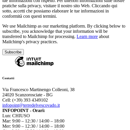
tue informazioni con rispetto. Per ulteriori informazioni sulle nostre
pratiche sulla privacy, visitare il nostro sito Web. Cliccando qui
sotto, accetti che possiamo elaborare le tue informazioni in
conformità con questi termini.
We use Mailchimp as our marketing platform. By clicking below to
subscribe, you acknowledge that your information will be
transferred to Mailchimp for processing.
Learn more
about
Mailchimp's privacy practices.
Contatti
Via Francesco Martinengo Colleoni, 38
24020 Scanzorosciate - BG
Cell: (+39) 393 4349102
infopoint@terredelvescovado.it
INFOPOINT - Orari:
Lun: CHIUSO
Mar: 9:00 – 12:30 / 14:00 – 18:00
Mer: 9:00 – 12:30 / 14:00 – 18:00