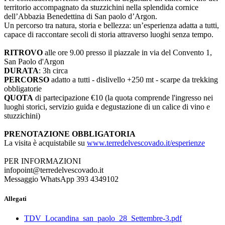
territorio accompagnato da stuzzichini nella splendida cornice
dell’Abbazia Benedettina di San paolo d’Argon.
Un percorso tra natura, storia e bellezza: un’esperienza adatta a tutti,
capace di raccontare secoli di storia attraverso luoghi senza tempo.
RITROVO
alle ore 9.00 presso il piazzale in via del Convento 1,
San Paolo d'Argon
DURATA
: 3h circa
PERCORSO
adatto a tutti - dislivello +250 mt - scarpe da trekking
obbligatorie
QUOTA
di partecipazione €10 (la quota comprende l'ingresso nei
luoghi storici, servizio guida e degustazione di un calice di vino e
stuzzichini)
PRENOTAZIONE OBBLIGATORIA
La visita è acquistabile su
www.terredelvescovado.it/esperienze
PER INFORMAZIONI
infopoint@terredelvescovado.it
Messaggio WhatsApp 393 4349102
Allegati
TDV_Locandina_san_paolo_28_Settembre-3.pdf