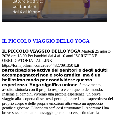
IL PICCOLO VIAGGIO DELLO YOGA
𝗜𝗟 𝗣𝗜𝗖𝗖𝗢𝗟𝗢 𝗩𝗜𝗔𝗚𝗚𝗜𝗢 𝗗𝗘𝗟𝗟𝗢 𝗬𝗢𝗚𝗔 Martedì 25 agosto
2026 ore 18:00 Per bambini dai 4 ai 10 anni ISCRIZIONE
OBBLIGATORIA - AL LINK
https://form.jotform.com/262044327091350 𝗟𝗮
𝗽𝗮𝗿𝘁𝗲𝗰𝗶𝗽𝗮𝘇𝗶𝗼𝗻𝗲 𝗮𝘁𝘁𝗶𝘃𝗮 𝗱𝗲𝗶 𝗴𝗲𝗻𝗶𝘁𝗼𝗿𝗶 𝗼 𝗱𝗲𝗴𝗹𝗶 𝗮𝗱𝘂𝗹𝘁𝗶
𝗮𝗰𝗰𝗼𝗺𝗽𝗮𝗴𝗻𝗮𝘁𝗼𝗿𝗶 𝗻𝗼𝗻 𝗲̀ 𝘀𝗼𝗹𝗼 𝗴𝗿𝗮𝗱𝗶𝘁𝗮, 𝗺𝗮 𝗲̀ 𝘂𝗻
𝗯𝗲𝗹𝗹𝗶𝘀𝘀𝗶𝗺𝗼 𝗺𝗼𝗱𝗼 𝗽𝗲𝗿 𝗰𝗼𝗻𝗱𝗶𝘃𝗶𝗱𝗲𝗿𝗲 𝗾𝘂𝗲𝘀𝘁𝗮
𝗲𝘀𝗽𝗲𝗿𝗶𝗲𝗻𝘇𝗮! 𝗬𝗼𝗴𝗮 𝘀𝗶𝗴𝗻𝗶𝗳𝗶𝗰𝗮 𝘂𝗻𝗶𝗼𝗻𝗲: è movimento,
ascolto, sintonia con il proprio respiro e con quello del mondo.
Insieme ai bambini vivremo una piccola esperienza, un breve
viaggio alla scoperta di se stessi per migliorare la consapevolezza del
proprio corpo e delle proprie emozioni attraverso un approccio
gentile e giocoso. L'incontro sarà così strutturato: L'Apertura: Una
breve sessione di automassaggio per conoscersi, stimolare la