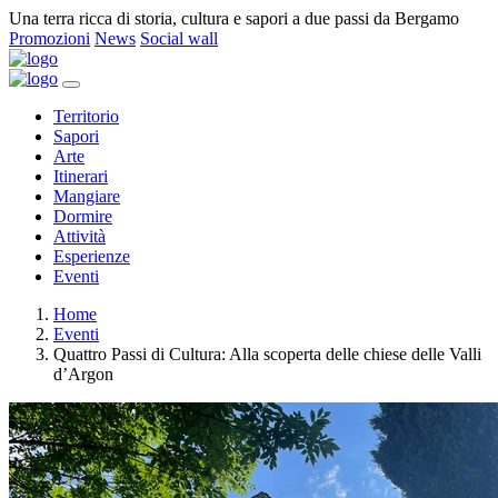
Una terra ricca di storia, cultura e sapori a due passi da Bergamo
Promozioni
News
Social wall
Territorio
Sapori
Arte
Itinerari
Mangiare
Dormire
Attività
Esperienze
Eventi
Home
Eventi
Quattro Passi di Cultura: Alla scoperta delle chiese delle Valli
d’Argon