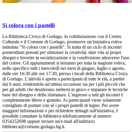
Si colora con i pastelli
La Biblioteca Civica di Gorlago, in collaborazione con il Centro
Culturale e il Comune di Gorlago, promuove un’iniziativa estiva
intitolata "Si colora con i pastelli". Si tratta di un ciclo di incontri
pomeridiani pensati per stimolare la creatività, dare vita ai propri
disegni e favorire la socializzazione e la condivisione attraverso l'uso
del colore. Gli appuntamenti si terranno per tutta la stagione estiva,
nello specifico tutti i mercoledì nei mesi di giugno, luglio e agosto,
dalle ore 16:30 alle ore 17:30, presso i locali della Biblioteca Civica
di Gorlago. L'attività è aperta a partecipanti di tutte le età, a partire
dai 6 anni, rendendola un'ottima occasione sia per i più piccoli che
per gli adulti che desiderano mettersi in gioco e imparare le tecniche
base del disegno e della sfumatura. L'ingresso a tutti gli incontri è
completamente libero e gratuito. Ai partecipanti viene solamente
consigliato di portare con sé i propri pastelli di legno. Per avere
maggiori informazioni o per richiedere dettagli sull'iniziativa, è
possibile contattare la biblioteca telefonicamente al numero
0354252698 oppure inviare un'e-mail all'indirizzo
biblioteca@comune.gorlago.bg.it.