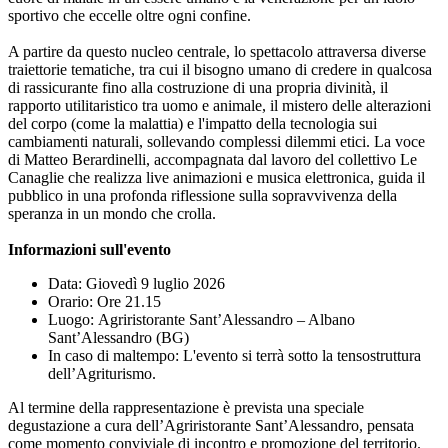
sportivo che eccelle oltre ogni confine.
A partire da questo nucleo centrale, lo spettacolo attraversa diverse
traiettorie tematiche, tra cui il bisogno umano di credere in qualcosa
di rassicurante fino alla costruzione di una propria divinità, il
rapporto utilitaristico tra uomo e animale, il mistero delle alterazioni
del corpo (come la malattia) e l'impatto della tecnologia sui
cambiamenti naturali, sollevando complessi dilemmi etici. La voce
di Matteo Berardinelli, accompagnata dal lavoro del collettivo Le
Canaglie che realizza live animazioni e musica elettronica, guida il
pubblico in una profonda riflessione sulla sopravvivenza della
speranza in un mondo che crolla.
Informazioni sull'evento
Data: Giovedì 9 luglio 2026
Orario: Ore 21.15
Luogo: Agriristorante Sant’Alessandro – Albano
Sant’Alessandro (BG)
In caso di maltempo: L'evento si terrà sotto la tensostruttura
dell’Agriturismo.
Al termine della rappresentazione è prevista una speciale
degustazione a cura dell’Agriristorante Sant’Alessandro, pensata
come momento conviviale di incontro e promozione del territorio.