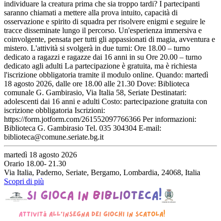
individuare la creatura prima che sia troppo tardi? I partecipanti
saranno chiamati a mettere alla prova intuito, capacità di
osservazione e spirito di squadra per risolvere enigmi e seguire le
tracce disseminate lungo il percorso. Un'esperienza immersiva e
coinvolgente, pensata per tutti gli appassionati di magia, avventura e
mistero. L'attività si svolgerà in due turni: Ore 18.00 – turno
dedicato a ragazzi e ragazze dai 16 anni in su Ore 20.00 – turno
dedicato agli adulti La partecipazione è gratuita, ma è richiesta
l'iscrizione obbligatoria tramite il modulo online. Quando: martedì
18 agosto 2026, dalle ore 18.00 alle 21.30 Dove: Biblioteca
comunale G. Gambirasio, Via Italia 58, Seriate Destinatari:
adolescenti dai 16 anni e adulti Costo: partecipazione gratuita con
iscrizione obbligatoria Iscrizioni:
https://form.jotform.com/261552097766366 Per informazioni:
Biblioteca G. Gambirasio Tel. 035 304304 E-mail:
biblioteca@comune.seriate.bg.it
martedì 18 agosto 2026
Orario 18.00- 21.30
Via Italia, Paderno, Seriate, Bergamo, Lombardia, 24068, Italia
Scopri di più