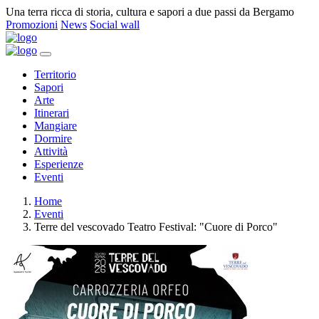
Una terra ricca di storia, cultura e sapori a due passi da Bergamo
Promozioni
News
Social wall
Territorio
Sapori
Arte
Itinerari
Mangiare
Dormire
Attività
Esperienze
Eventi
Home
Eventi
Terre del vescovado Teatro Festival: "Cuore di Porco"