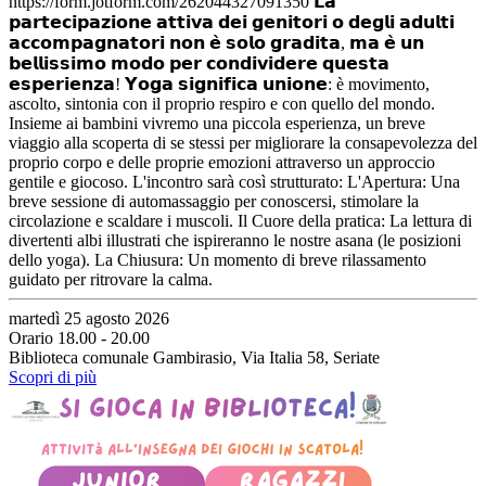
https://form.jotform.com/262044327091350 𝗟𝗮
𝗽𝗮𝗿𝘁𝗲𝗰𝗶𝗽𝗮𝘇𝗶𝗼𝗻𝗲 𝗮𝘁𝘁𝗶𝘃𝗮 𝗱𝗲𝗶 𝗴𝗲𝗻𝗶𝘁𝗼𝗿𝗶 𝗼 𝗱𝗲𝗴𝗹𝗶 𝗮𝗱𝘂𝗹𝘁𝗶
𝗮𝗰𝗰𝗼𝗺𝗽𝗮𝗴𝗻𝗮𝘁𝗼𝗿𝗶 𝗻𝗼𝗻 𝗲̀ 𝘀𝗼𝗹𝗼 𝗴𝗿𝗮𝗱𝗶𝘁𝗮, 𝗺𝗮 𝗲̀ 𝘂𝗻
𝗯𝗲𝗹𝗹𝗶𝘀𝘀𝗶𝗺𝗼 𝗺𝗼𝗱𝗼 𝗽𝗲𝗿 𝗰𝗼𝗻𝗱𝗶𝘃𝗶𝗱𝗲𝗿𝗲 𝗾𝘂𝗲𝘀𝘁𝗮
𝗲𝘀𝗽𝗲𝗿𝗶𝗲𝗻𝘇𝗮! 𝗬𝗼𝗴𝗮 𝘀𝗶𝗴𝗻𝗶𝗳𝗶𝗰𝗮 𝘂𝗻𝗶𝗼𝗻𝗲: è movimento,
ascolto, sintonia con il proprio respiro e con quello del mondo.
Insieme ai bambini vivremo una piccola esperienza, un breve
viaggio alla scoperta di se stessi per migliorare la consapevolezza del
proprio corpo e delle proprie emozioni attraverso un approccio
gentile e giocoso. L'incontro sarà così strutturato: L'Apertura: Una
breve sessione di automassaggio per conoscersi, stimolare la
circolazione e scaldare i muscoli. Il Cuore della pratica: La lettura di
divertenti albi illustrati che ispireranno le nostre asana (le posizioni
dello yoga). La Chiusura: Un momento di breve rilassamento
guidato per ritrovare la calma.
martedì 25 agosto 2026
Orario 18.00 - 20.00
Biblioteca comunale Gambirasio, Via Italia 58, Seriate
Scopri di più