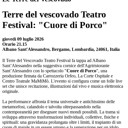
Terre del vescovado Teatro
Festival: "Cuore di Porco"
giovedì 09 luglio 2026
Orario 21.15
Albano Sant'Alessandro, Bergamo, Lombardia, 24061, Italia
Il Terre del Vescovado Teatro Festival fa tappa ad Albano
Sant’Alessandro nella suggestiva cornice dell'Agriristorante
Sant’Alessandro con lo spettacolo "
Cuore di Porco
", una
produzione firmata da Carrozzeria Orfeo, La Corte Ospitale e
Centro Teatrale MaMiMò. L'evento si configura come un folle live
set che unisce recitazione, illustrazioni dal vivo e musica elettronica
originale.
La performance affronta il tema universale e antichissimo delle
metamorfosi, calandolo e talvolta oltrepassandolo nella
contemporaneità per disegnare nuovi mondi possibili. La trama si
sviluppa attraverso trasformazioni individuali, collettive, fisiche e
spirituali: una gravidanza prolungata oltre i limiti, il trapianto di un
cuore di maiale in un essere umano e la venerazione per un idolo