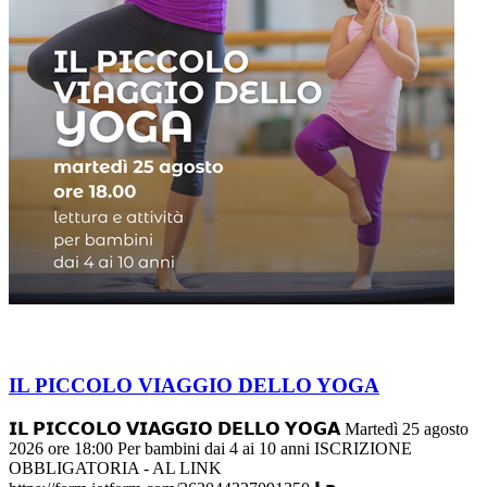
IL PICCOLO VIAGGIO DELLO YOGA
𝗜𝗟 𝗣𝗜𝗖𝗖𝗢𝗟𝗢 𝗩𝗜𝗔𝗚𝗚𝗜𝗢 𝗗𝗘𝗟𝗟𝗢 𝗬𝗢𝗚𝗔 Martedì 25 agosto
2026 ore 18:00 Per bambini dai 4 ai 10 anni ISCRIZIONE
OBBLIGATORIA - AL LINK