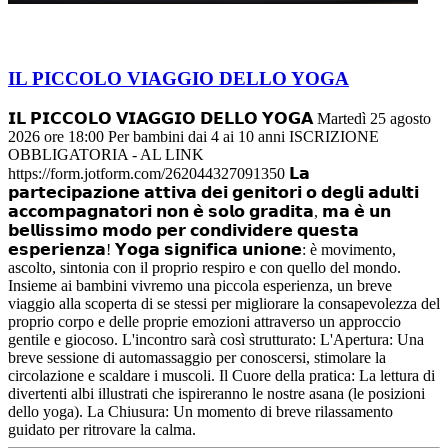
IL PICCOLO VIAGGIO DELLO YOGA
𝗜𝗟 𝗣𝗜𝗖𝗖𝗢𝗟𝗢 𝗩𝗜𝗔𝗚𝗚𝗜𝗢 𝗗𝗘𝗟𝗟𝗢 𝗬𝗢𝗚𝗔 Martedì 25 agosto
2026 ore 18:00 Per bambini dai 4 ai 10 anni ISCRIZIONE
OBBLIGATORIA - AL LINK
https://form.jotform.com/262044327091350 𝗟𝗮
𝗽𝗮𝗿𝘁𝗲𝗰𝗶𝗽𝗮𝘇𝗶𝗼𝗻𝗲 𝗮𝘁𝘁𝗶𝘃𝗮 𝗱𝗲𝗶 𝗴𝗲𝗻𝗶𝘁𝗼𝗿𝗶 𝗼 𝗱𝗲𝗴𝗹𝗶 𝗮𝗱𝘂𝗹𝘁𝗶
𝗮𝗰𝗰𝗼𝗺𝗽𝗮𝗴𝗻𝗮𝘁𝗼𝗿𝗶 𝗻𝗼𝗻 𝗲̀ 𝘀𝗼𝗹𝗼 𝗴𝗿𝗮𝗱𝗶𝘁𝗮, 𝗺𝗮 𝗲̀ 𝘂𝗻
𝗯𝗲𝗹𝗹𝗶𝘀𝘀𝗶𝗺𝗼 𝗺𝗼𝗱𝗼 𝗽𝗲𝗿 𝗰𝗼𝗻𝗱𝗶𝘃𝗶𝗱𝗲𝗿𝗲 𝗾𝘂𝗲𝘀𝘁𝗮
𝗲𝘀𝗽𝗲𝗿𝗶𝗲𝗻𝘇𝗮! 𝗬𝗼𝗴𝗮 𝘀𝗶𝗴𝗻𝗶𝗳𝗶𝗰𝗮 𝘂𝗻𝗶𝗼𝗻𝗲: è movimento,
ascolto, sintonia con il proprio respiro e con quello del mondo.
Insieme ai bambini vivremo una piccola esperienza, un breve
viaggio alla scoperta di se stessi per migliorare la consapevolezza del
proprio corpo e delle proprie emozioni attraverso un approccio
gentile e giocoso. L'incontro sarà così strutturato: L'Apertura: Una
breve sessione di automassaggio per conoscersi, stimolare la
circolazione e scaldare i muscoli. Il Cuore della pratica: La lettura di
divertenti albi illustrati che ispireranno le nostre asana (le posizioni
dello yoga). La Chiusura: Un momento di breve rilassamento
guidato per ritrovare la calma.