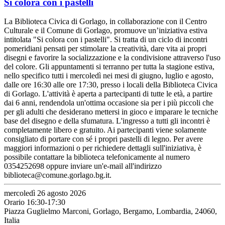
Si colora con i pastelli
La Biblioteca Civica di Gorlago, in collaborazione con il Centro
Culturale e il Comune di Gorlago, promuove un’iniziativa estiva
intitolata "Si colora con i pastelli". Si tratta di un ciclo di incontri
pomeridiani pensati per stimolare la creatività, dare vita ai propri
disegni e favorire la socializzazione e la condivisione attraverso l'uso
del colore. Gli appuntamenti si terranno per tutta la stagione estiva,
nello specifico tutti i mercoledì nei mesi di giugno, luglio e agosto,
dalle ore 16:30 alle ore 17:30, presso i locali della Biblioteca Civica
di Gorlago. L'attività è aperta a partecipanti di tutte le età, a partire
dai 6 anni, rendendola un'ottima occasione sia per i più piccoli che
per gli adulti che desiderano mettersi in gioco e imparare le tecniche
base del disegno e della sfumatura. L'ingresso a tutti gli incontri è
completamente libero e gratuito. Ai partecipanti viene solamente
consigliato di portare con sé i propri pastelli di legno. Per avere
maggiori informazioni o per richiedere dettagli sull'iniziativa, è
possibile contattare la biblioteca telefonicamente al numero
0354252698 oppure inviare un'e-mail all'indirizzo
biblioteca@comune.gorlago.bg.it.
mercoledì 26 agosto 2026
Orario 16:30-17:30
Piazza Guglielmo Marconi, Gorlago, Bergamo, Lombardia, 24060,
Italia