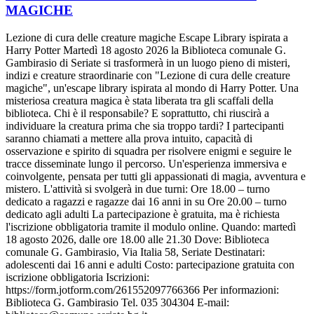
MAGICHE
Lezione di cura delle creature magiche Escape Library ispirata a
Harry Potter Martedì 18 agosto 2026 la Biblioteca comunale G.
Gambirasio di Seriate si trasformerà in un luogo pieno di misteri,
indizi e creature straordinarie con "Lezione di cura delle creature
magiche", un'escape library ispirata al mondo di Harry Potter. Una
misteriosa creatura magica è stata liberata tra gli scaffali della
biblioteca. Chi è il responsabile? E soprattutto, chi riuscirà a
individuare la creatura prima che sia troppo tardi? I partecipanti
saranno chiamati a mettere alla prova intuito, capacità di
osservazione e spirito di squadra per risolvere enigmi e seguire le
tracce disseminate lungo il percorso. Un'esperienza immersiva e
coinvolgente, pensata per tutti gli appassionati di magia, avventura e
mistero. L'attività si svolgerà in due turni: Ore 18.00 – turno
dedicato a ragazzi e ragazze dai 16 anni in su Ore 20.00 – turno
dedicato agli adulti La partecipazione è gratuita, ma è richiesta
l'iscrizione obbligatoria tramite il modulo online. Quando: martedì
18 agosto 2026, dalle ore 18.00 alle 21.30 Dove: Biblioteca
comunale G. Gambirasio, Via Italia 58, Seriate Destinatari:
adolescenti dai 16 anni e adulti Costo: partecipazione gratuita con
iscrizione obbligatoria Iscrizioni:
https://form.jotform.com/261552097766366 Per informazioni:
Biblioteca G. Gambirasio Tel. 035 304304 E-mail: