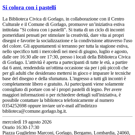
Si colora con i pastelli
La Biblioteca Civica di Gorlago, in collaborazione con il Centro
Culturale e il Comune di Gorlago, promuove un’iniziativa estiva
intitolata "Si colora con i pastelli". Si tratta di un ciclo di incontri
pomeridiani pensati per stimolare la creatività, dare vita ai propri
disegni e favorire la socializzazione e la condivisione attraverso l'uso
del colore. Gli appuntamenti si terranno per tutta la stagione estiva,
nello specifico tutti i mercoledì nei mesi di giugno, luglio e agosto,
dalle ore 16:30 alle ore 17:30, presso i locali della Biblioteca Civica
di Gorlago. L'attività è aperta a partecipanti di tutte le età, a partire
dai 6 anni, rendendola un'ottima occasione sia per i più piccoli che
per gli adulti che desiderano mettersi in gioco e imparare le tecniche
base del disegno e della sfumatura. L'ingresso a tutti gli incontri è
completamente libero e gratuito. Ai partecipanti viene solamente
consigliato di portare con sé i propri pastelli di legno. Per avere
maggiori informazioni o per richiedere dettagli sull'iniziativa, è
possibile contattare la biblioteca telefonicamente al numero
0354252698 oppure inviare un'e-mail all'indirizzo
biblioteca@comune.gorlago.bg.it.
mercoledì 19 agosto 2026
Orario 16:30-17:30
Piazza Guglielmo Marconi, Gorlago, Bergamo, Lombardia, 24060,