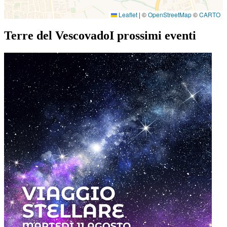
Leaflet
|
©
OpenStreetMap
©
CARTO
Terre del Vescovado
I prossimi eventi