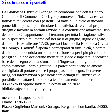
Si colora con i pastelli
La Biblioteca Civica di Gorlago, in collaborazione con il Centro
Culturale e il Comune di Gorlago, promuove un’iniziativa estiva
intitolata "Si colora con i pastelli". Si tratta di un ciclo di incontri
pomeridiani pensati per stimolare la creatività, dare vita ai propri
disegni e favorire la socializzazione e la condivisione attraverso l'uso
del colore. Gli appuntamenti si terranno per tutta la stagione estiva,
nello specifico tutti i mercoledì nei mesi di giugno, luglio e agosto,
dalle ore 16:30 alle ore 17:30, presso i locali della Biblioteca Civica
di Gorlago. L'attività è aperta a partecipanti di tutte le età, a partire
dai 6 anni, rendendola un'ottima occasione sia per i più piccoli che
per gli adulti che desiderano mettersi in gioco e imparare le tecniche
base del disegno e della sfumatura. L'ingresso a tutti gli incontri è
completamente libero e gratuito. Ai partecipanti viene solamente
consigliato di portare con sé i propri pastelli di legno. Per avere
maggiori informazioni o per richiedere dettagli sull'iniziativa, è
possibile contattare la biblioteca telefonicamente al numero
0354252698 oppure inviare un'e-mail all'indirizzo
biblioteca@comune.gorlago.bg.it.
mercoledì 12 agosto 2026
Orario 16:30-17:30
Piazza Guglielmo Marconi, Gorlago, Bergamo, Lombardia, 24060,
Italia