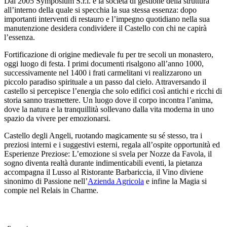
Dal 2005 Symposium S.r.l. è la società di gestione della struttura
all’interno della quale si specchia la sua stessa essenza: dopo
importanti interventi di restauro e l’impegno quotidiano nella sua
manutenzione desidera condividere il Castello con chi ne capirà
l’essenza.
Fortificazione di origine medievale fu per tre secoli un monastero,
oggi luogo di festa. I primi documenti risalgono all’anno 1000,
successivamente nel 1400 i frati carmelitani vi realizzarono un
piccolo paradiso spirituale a un passo dal cielo. Attraversando il
castello si percepisce l’energia che solo edifici così antichi e ricchi di
storia sanno trasmettere. Un luogo dove il corpo incontra l’anima,
dove la natura e la tranquillità sollevano dalla vita moderna in uno
spazio da vivere per emozionarsi.
Castello degli Angeli, ruotando magicamente su sé stesso, tra i
preziosi interni e i suggestivi esterni, regala all’ospite opportunità ed
Esperienze Preziose: L’emozione si svela per Nozze da Favola, il
sogno diventa realtà durante indimenticabili eventi, la pietanza
accompagna il Lusso al Ristorante Barbariccia, il Vino diviene
sinonimo di Passione nell’
Azienda Agricola
e infine la Magia si
compie nel Relais in Charme.