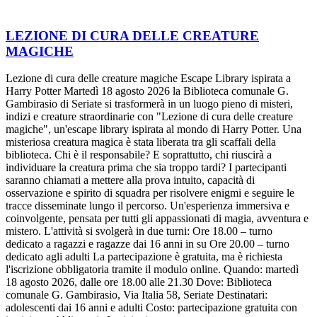
LEZIONE DI CURA DELLE CREATURE
MAGICHE
Lezione di cura delle creature magiche Escape Library ispirata a
Harry Potter Martedì 18 agosto 2026 la Biblioteca comunale G.
Gambirasio di Seriate si trasformerà in un luogo pieno di misteri,
indizi e creature straordinarie con "Lezione di cura delle creature
magiche", un'escape library ispirata al mondo di Harry Potter. Una
misteriosa creatura magica è stata liberata tra gli scaffali della
biblioteca. Chi è il responsabile? E soprattutto, chi riuscirà a
individuare la creatura prima che sia troppo tardi? I partecipanti
saranno chiamati a mettere alla prova intuito, capacità di
osservazione e spirito di squadra per risolvere enigmi e seguire le
tracce disseminate lungo il percorso. Un'esperienza immersiva e
coinvolgente, pensata per tutti gli appassionati di magia, avventura e
mistero. L'attività si svolgerà in due turni: Ore 18.00 – turno
dedicato a ragazzi e ragazze dai 16 anni in su Ore 20.00 – turno
dedicato agli adulti La partecipazione è gratuita, ma è richiesta
l'iscrizione obbligatoria tramite il modulo online. Quando: martedì
18 agosto 2026, dalle ore 18.00 alle 21.30 Dove: Biblioteca
comunale G. Gambirasio, Via Italia 58, Seriate Destinatari:
adolescenti dai 16 anni e adulti Costo: partecipazione gratuita con