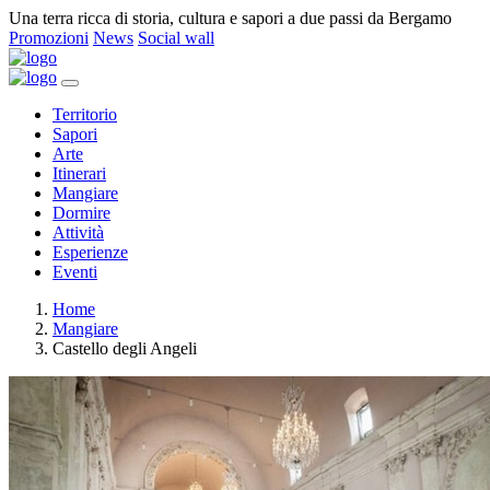
Una terra ricca di storia, cultura e sapori a due passi da Bergamo
Promozioni
News
Social wall
Territorio
Sapori
Arte
Itinerari
Mangiare
Dormire
Attività
Esperienze
Eventi
Home
Mangiare
Castello degli Angeli