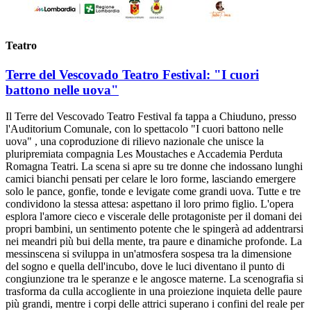
Teatro
Terre del Vescovado Teatro Festival: "I cuori
battono nelle uova"
Il Terre del Vescovado Teatro Festival fa tappa a Chiuduno, presso
l'Auditorium Comunale, con lo spettacolo "I cuori battono nelle
uova" , una coproduzione di rilievo nazionale che unisce la
pluripremiata compagnia Les Moustaches e Accademia Perduta
Romagna Teatri. La scena si apre su tre donne che indossano lunghi
camici bianchi pensati per celare le loro forme, lasciando emergere
solo le pance, gonfie, tonde e levigate come grandi uova. Tutte e tre
condividono la stessa attesa: aspettano il loro primo figlio. L'opera
esplora l'amore cieco e viscerale delle protagoniste per il domani dei
propri bambini, un sentimento potente che le spingerà ad addentrarsi
nei meandri più bui della mente, tra paure e dinamiche profonde. La
messinscena si sviluppa in un'atmosfera sospesa tra la dimensione
del sogno e quella dell'incubo, dove le luci diventano il punto di
congiunzione tra le speranze e le angosce materne. La scenografia si
trasforma da culla accogliente in una proiezione inquieta delle paure
più grandi, mentre i corpi delle attrici superano i confini del reale per