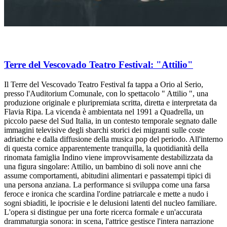
Terre del Vescovado Teatro Festival: "Attilio"
Il Terre del Vescovado Teatro Festival fa tappa a Orio al Serio,
presso l'Auditorium Comunale, con lo spettacolo " Attilio ", una
produzione originale e pluripremiata scritta, diretta e interpretata da
Flavia Ripa. La vicenda è ambientata nel 1991 a Quadrella, un
piccolo paese del Sud Italia, in un contesto temporale segnato dalle
immagini televisive degli sbarchi storici dei migranti sulle coste
adriatiche e dalla diffusione della musica pop del periodo. All'interno
di questa cornice apparentemente tranquilla, la quotidianità della
rinomata famiglia Indino viene improvvisamente destabilizzata da
una figura singolare: Attilio, un bambino di soli nove anni che
assume comportamenti, abitudini alimentari e passatempi tipici di
una persona anziana. La performance si sviluppa come una farsa
feroce e ironica che scardina l'ordine patriarcale e mette a nudo i
sogni sbiaditi, le ipocrisie e le delusioni latenti del nucleo familiare.
L'opera si distingue per una forte ricerca formale e un'accurata
drammaturgia sonora: in scena, l'attrice gestisce l'intera narrazione