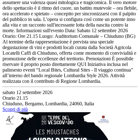
assumere una valenza quasi mitologica e tragicomica. Il vero motore
dello spettacolo è il ritmo del cuore, un battito mutevole – ora flebile,
ora accelerato e spietato – concepito per sincronizzarsi con il palpito
del pubblico in sala. L'opera si configura così come un potente inno
alla vita e un racconto sull'incessante lotta della nascita contro la
morte. Informazioni sull'evento Data: Sabato 12 settembre 2026
Orario: Ore 21.15 Luogo: Auditorium Comunale – Chiuduno (BG)
Al termine della rappresentazione è prevista una speciale
degustazione di vini e prodotti locali curata dalla Società Agricola
Locatelli Caffi di Chiuduno, offerta come momento di convivialità e
promozione delle eccellenze del territorio. Prenotazioni È possibile
riservare il proprio posto direttamente QUI Iniziativa inclusa nel
palinsesto eventi “Local Bites, Cultural Sites - Il viaggio continua”
all’interno del bando regionale Lombardia Style 2026. Attività
realizzata con il contributo di Regione Lombardia.
sabato 12 settembre 2026
Orario 21.15
Chiuduno, Bergamo, Lombardia, 24060, Italia
Scopri di più