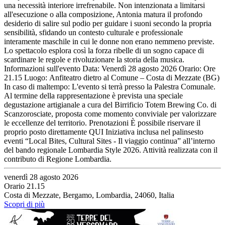
una necessità interiore irrefrenabile. Non intenzionata a limitarsi
all'esecuzione o alla composizione, Antonia matura il profondo
desiderio di salire sul podio per guidare i suoni secondo la propria
sensibilità, sfidando un contesto culturale e professionale
interamente maschile in cui le donne non erano nemmeno previste.
Lo spettacolo esplora così la forza ribelle di un sogno capace di
scardinare le regole e rivoluzionare la storia della musica.
Informazioni sull'evento Data: Venerdì 28 agosto 2026 Orario: Ore
21.15 Luogo: Anfiteatro dietro al Comune – Costa di Mezzate (BG)
In caso di maltempo: L'evento si terrà presso la Palestra Comunale.
Al termine della rappresentazione è prevista una speciale
degustazione artigianale a cura del Birrificio Totem Brewing Co. di
Scanzorosciate, proposta come momento conviviale per valorizzare
le eccellenze del territorio. Prenotazioni È possibile riservare il
proprio posto direttamente QUI Iniziativa inclusa nel palinsesto
eventi “Local Bites, Cultural Sites - Il viaggio continua” all’interno
del bando regionale Lombardia Style 2026. Attività realizzata con il
contributo di Regione Lombardia.
venerdì 28 agosto 2026
Orario 21.15
Costa di Mezzate, Bergamo, Lombardia, 24060, Italia
Scopri di più