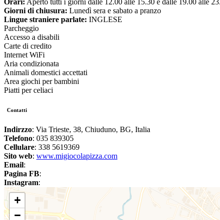
Orari:
Aperto tutti i giorni dalle 12.00 alle 15.30 e dalle 19.00 alle 23
Giorni di chiusura:
Lunedì sera e sabato a pranzo
Lingue straniere parlate:
INGLESE
Parcheggio
Accesso a disabili
Carte di credito
Internet WiFi
Aria condizionata
Animali domestici accettati
Area giochi per bambini
Piatti per celiaci
Contatti
Indirzzo
: Via Trieste, 38, Chiuduno, BG, Italia
Telefono
: 035 839305
Cellulare
: 338 5619369
Sito web
:
www.migiocolapizza.com
Email
:
Pagina FB
:
Instagram
:
+
−