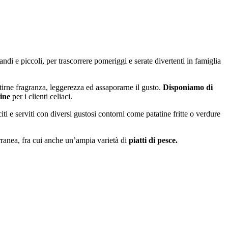
ndi e piccoli, per trascorrere pomeriggi e serate divertenti in famiglia
ntirne fragranza, leggerezza ed assaporarne il gusto.
Disponiamo di
ine
per i clienti celiaci.
ti e serviti con diversi gustosi contorni come patatine fritte o verdure
terranea, fra cui anche un’ampia varietà di
piatti di pesce.