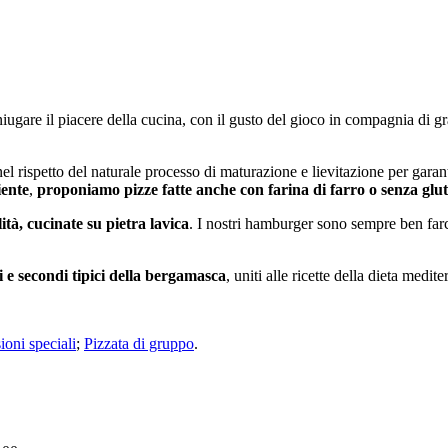
ugare il piacere della cucina, con il gusto del gioco in compagnia di gra
nel rispetto del naturale processo di maturazione e lievitazione per gara
iente
,
proponiamo pizze fatte anche con farina di farro o senza glut
lità, cucinate su pietra lavica
. I nostri hamburger sono sempre ben farci
 e secondi tipici della bergamasca
, uniti alle ricette della dieta medi
oni speciali
;
Pizzata di gruppo
.