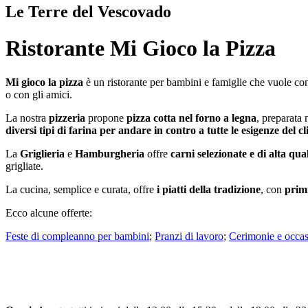
Le Terre del Vescovado
Ristorante Mi Gioco la Pizza
Mi gioco la pizza
è un ristorante per bambini e famiglie che vuole coni
o con gli amici.
La nostra
pizzeria
propone
pizza cotta nel forno a legna
, preparata 
diversi tipi di farina per andare in contro a tutte le esigenze del cl
La
Griglieria
e
Hamburgheria
offre
carni selezionate e di alta qua
grigliate.
La cucina, semplice e curata, offre
i piatti della tradizione
, con
primi
Ecco alcune offerte:
Feste di compleanno per bambini
;
Pranzi di lavoro
;
Cerimonie e occasi