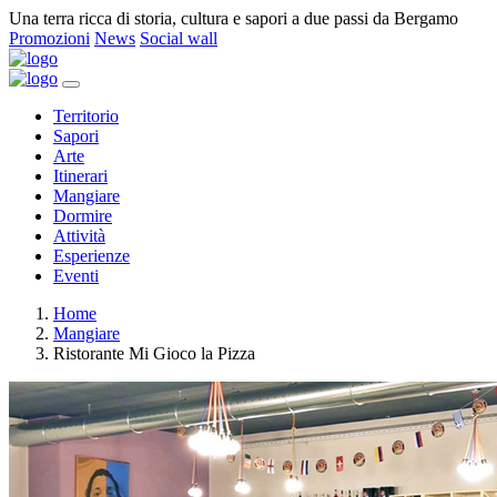
Una terra ricca di storia, cultura e sapori a due passi da Bergamo
Promozioni
News
Social wall
Territorio
Sapori
Arte
Itinerari
Mangiare
Dormire
Attività
Esperienze
Eventi
Home
Mangiare
Ristorante Mi Gioco la Pizza