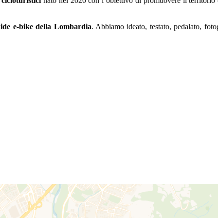
 cicloturistici
nato nel 2020 con l’obiettivo di promuovere il territori
guide e-bike della Lombardia
. Abbiamo ideato, testato, pedalato, fotog