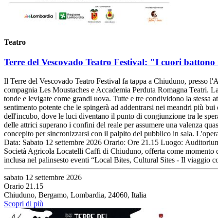
Teatro
Terre del Vescovado Teatro Festival: "I cuori battono
Il Terre del Vescovado Teatro Festival fa tappa a Chiuduno, presso l'
compagnia Les Moustaches e Accademia Perduta Romagna Teatri. La scen
tonde e levigate come grandi uova. Tutte e tre condividono la stessa att
sentimento potente che le spingerà ad addentrarsi nei meandri più bui
dell'incubo, dove le luci diventano il punto di congiunzione tra le spe
delle attrici superano i confini del reale per assumere una valenza quas
concepito per sincronizzarsi con il palpito del pubblico in sala. L'oper
Data: Sabato 12 settembre 2026 Orario: Ore 21.15 Luogo: Auditorium C
Società Agricola Locatelli Caffi di Chiuduno, offerta come momento di 
inclusa nel palinsesto eventi “Local Bites, Cultural Sites - Il viaggio
sabato 12 settembre 2026
Orario 21.15
Chiuduno, Bergamo, Lombardia, 24060, Italia
Scopri di più