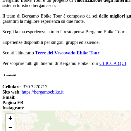
Bergamo Ebike Tour è un progetto di
valorizzazione degli itinerari
sistema turistico bergamasco.
Il team di Bergamo Ebike Tour è composto da
sei delle migliori 
garantirti la migliore esperienza su due ruote.
Scegli la tua esperienza, a tutto il resto pensa Bergamo Ebike Tour.
Esperienze disponibili per singoli, gruppi ed aziende.
Scopri l'itinerario
Terre del Vescovado Ebike Tour
Per scoprire tutti gli itinerari di Bergamo Ebike Tour
CLICCA QUI
Contatti
Cellulare
: 339 3270717
Sito web
:
https://bergamoebike.it
Email
:
Pagina FB
:
Instagram
:
+
−