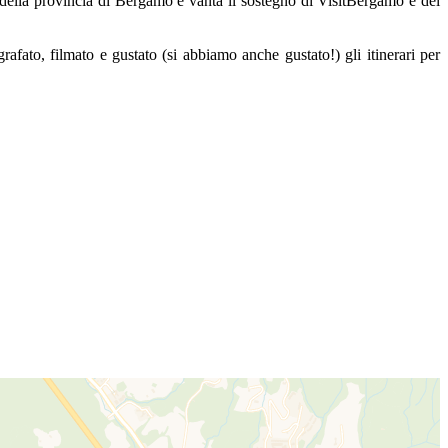
o della provincia di Bergamo e vanta il sostegno di VisitBergamo e del
rafato, filmato e gustato (si abbiamo anche gustato!) gli itinerari per