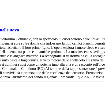
 nelle uova"
Auditorium Comunale, con lo spettacolo "I cuori battono nelle uova" , u
a si apre su tre donne che indossano lunghi camici bianchi pensati pe
esa: aspettano il loro primo figlio. L'opera esplora l'amore cieco e visc
 della mente, tra paure e dinamiche profonde. La messinscena si svilupp
ranze e le angosce materne. La scenografia si trasforma da culla accoglie
i mitologica e tragicomica. Il vero motore dello spettacolo è il ritmo del 
a si configura così come un potente inno alla vita e un racconto sull'ince
omunale – Chiuduno (BG) Al termine della rappresentazione è prevista 
convivialità e promozione delle eccellenze del territorio. Prenotazioni 
 continua” all’interno del bando regionale Lombardia Style 2026. Attivit