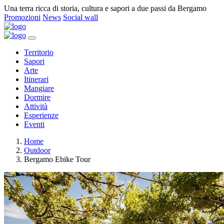
Una terra ricca di storia, cultura e sapori a due passi da Bergamo
Promozioni
News
Social wall
Territorio
Sapori
Arte
Itinerari
Mangiare
Dormire
Attività
Esperienze
Eventi
Home
Outdoor
Bergamo Ebike Tour