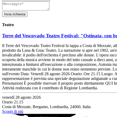
Invia richiesta
Teatro
Terre del Vescovado Teatro Festival: "Ostinata, con b
Il Terre del Vescovado Teatro Festival fa tappa a Costa di Mezzate, al
prodotto da Luna & Gnac Teatro. La narrazione si apre nel 1902, un'epo
invalicabile: il podio dell'orchestra è precluso alle donne. L'opera ra
scoperta della musica avviene in modo del tutto casuale a dieci anni, 
intenzionata a limitarsi all'esecuzione o alla composizione, Antonia mat
interamente maschile in cui le donne non erano nemmeno previste. Lo sp
sull'evento Data: Venerdì 28 agosto 2026 Orario: Ore 21.15 Luogo: An
rappresentazione è prevista una speciale degustazione artigianale a cu
Prenotazioni È possibile riservare il proprio posto direttamente QUI In
Attività realizzata con il contributo di Regione Lombardia.
venerdì 28 agosto 2026
Orario 21.15
Costa di Mezzate, Bergamo, Lombardia, 24060, Italia
Scopri di più