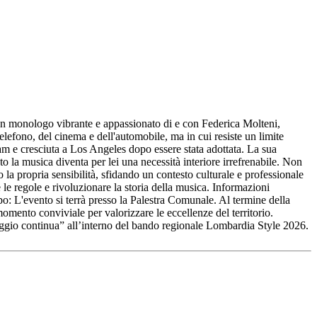
, un monologo vibrante e appassionato di e con Federica Molteni,
lefono, del cinema e dell'automobile, ma in cui resiste un limite
dam e cresciuta a Los Angeles dopo essere stata adottata. La sua
 la musica diventa per lei una necessità interiore irrefrenabile. Non
 la propria sensibilità, sfidando un contesto culturale e professionale
le regole e rivoluzionare la storia della musica. Informazioni
 L'evento si terrà presso la Palestra Comunale. Al termine della
mento conviviale per valorizzare le eccellenze del territorio.
viaggio continua” all’interno del bando regionale Lombardia Style 2026.