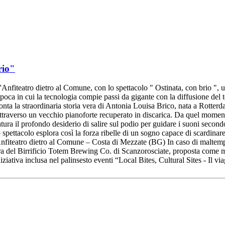
rio"
l'Anfiteatro dietro al Comune, con lo spettacolo " Ostinata, con brio "
ca in cui la tecnologia compie passi da gigante con la diffusione del te
cconta la straordinaria storia vera di Antonia Louisa Brico, nata a Rotter
attraverso un vecchio pianoforte recuperato in discarica. Da quel momento
ura il profondo desiderio di salire sul podio per guidare i suoni secondo
ettacolo esplora così la forza ribelle di un sogno capace di scardinare 
fiteatro dietro al Comune – Costa di Mezzate (BG) In caso di maltempo:
ra del Birrificio Totem Brewing Co. di Scanzorosciate, proposta come mo
iziativa inclusa nel palinsesto eventi “Local Bites, Cultural Sites - Il 