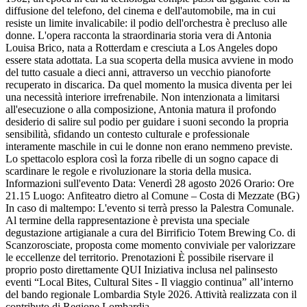
diffusione del telefono, del cinema e dell'automobile, ma in cui
resiste un limite invalicabile: il podio dell'orchestra è precluso alle
donne. L'opera racconta la straordinaria storia vera di Antonia
Louisa Brico, nata a Rotterdam e cresciuta a Los Angeles dopo
essere stata adottata. La sua scoperta della musica avviene in modo
del tutto casuale a dieci anni, attraverso un vecchio pianoforte
recuperato in discarica. Da quel momento la musica diventa per lei
una necessità interiore irrefrenabile. Non intenzionata a limitarsi
all'esecuzione o alla composizione, Antonia matura il profondo
desiderio di salire sul podio per guidare i suoni secondo la propria
sensibilità, sfidando un contesto culturale e professionale
interamente maschile in cui le donne non erano nemmeno previste.
Lo spettacolo esplora così la forza ribelle di un sogno capace di
scardinare le regole e rivoluzionare la storia della musica.
Informazioni sull'evento Data: Venerdì 28 agosto 2026 Orario: Ore
21.15 Luogo: Anfiteatro dietro al Comune – Costa di Mezzate (BG)
In caso di maltempo: L'evento si terrà presso la Palestra Comunale.
Al termine della rappresentazione è prevista una speciale
degustazione artigianale a cura del Birrificio Totem Brewing Co. di
Scanzorosciate, proposta come momento conviviale per valorizzare
le eccellenze del territorio. Prenotazioni È possibile riservare il
proprio posto direttamente QUI Iniziativa inclusa nel palinsesto
eventi “Local Bites, Cultural Sites - Il viaggio continua” all’interno
del bando regionale Lombardia Style 2026. Attività realizzata con il
contributo di Regione Lombardia.