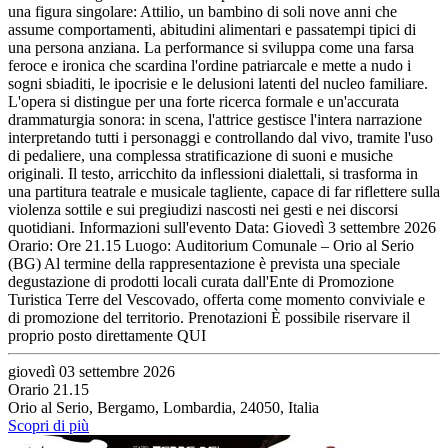
una figura singolare: Attilio, un bambino di soli nove anni che
assume comportamenti, abitudini alimentari e passatempi tipici di
una persona anziana. La performance si sviluppa come una farsa
feroce e ironica che scardina l'ordine patriarcale e mette a nudo i
sogni sbiaditi, le ipocrisie e le delusioni latenti del nucleo familiare.
L'opera si distingue per una forte ricerca formale e un'accurata
drammaturgia sonora: in scena, l'attrice gestisce l'intera narrazione
interpretando tutti i personaggi e controllando dal vivo, tramite l'uso
di pedaliere, una complessa stratificazione di suoni e musiche
originali. Il testo, arricchito da inflessioni dialettali, si trasforma in
una partitura teatrale e musicale tagliente, capace di far riflettere sulla
violenza sottile e sui pregiudizi nascosti nei gesti e nei discorsi
quotidiani. Informazioni sull'evento Data: Giovedì 3 settembre 2026
Orario: Ore 21.15 Luogo: Auditorium Comunale – Orio al Serio
(BG) Al termine della rappresentazione è prevista una speciale
degustazione di prodotti locali curata dall'Ente di Promozione
Turistica Terre del Vescovado, offerta come momento conviviale e
di promozione del territorio. Prenotazioni È possibile riservare il
proprio posto direttamente QUI
giovedì 03 settembre 2026
Orario 21.15
Orio al Serio, Bergamo, Lombardia, 24050, Italia
Scopri di più