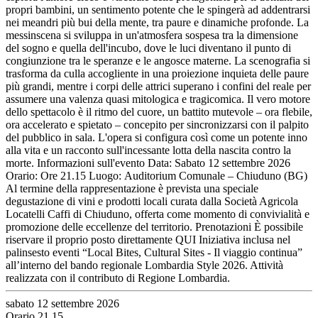
propri bambini, un sentimento potente che le spingerà ad addentrarsi
nei meandri più bui della mente, tra paure e dinamiche profonde. La
messinscena si sviluppa in un'atmosfera sospesa tra la dimensione
del sogno e quella dell'incubo, dove le luci diventano il punto di
congiunzione tra le speranze e le angosce materne. La scenografia si
trasforma da culla accogliente in una proiezione inquieta delle paure
più grandi, mentre i corpi delle attrici superano i confini del reale per
assumere una valenza quasi mitologica e tragicomica. Il vero motore
dello spettacolo è il ritmo del cuore, un battito mutevole – ora flebile,
ora accelerato e spietato – concepito per sincronizzarsi con il palpito
del pubblico in sala. L'opera si configura così come un potente inno
alla vita e un racconto sull'incessante lotta della nascita contro la
morte. Informazioni sull'evento Data: Sabato 12 settembre 2026
Orario: Ore 21.15 Luogo: Auditorium Comunale – Chiuduno (BG)
Al termine della rappresentazione è prevista una speciale
degustazione di vini e prodotti locali curata dalla Società Agricola
Locatelli Caffi di Chiuduno, offerta come momento di convivialità e
promozione delle eccellenze del territorio. Prenotazioni È possibile
riservare il proprio posto direttamente QUI Iniziativa inclusa nel
palinsesto eventi “Local Bites, Cultural Sites - Il viaggio continua”
all’interno del bando regionale Lombardia Style 2026. Attività
realizzata con il contributo di Regione Lombardia.
sabato 12 settembre 2026
Orario 21.15