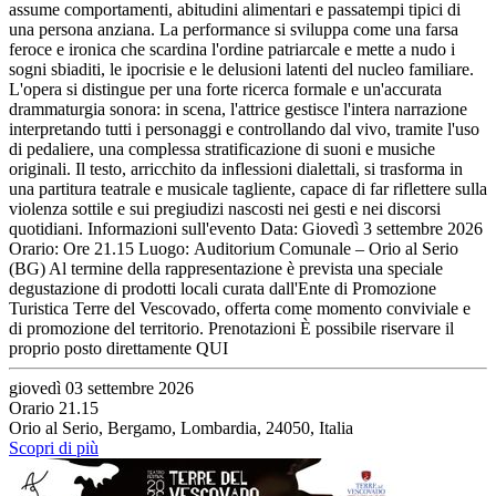
assume comportamenti, abitudini alimentari e passatempi tipici di
una persona anziana. La performance si sviluppa come una farsa
feroce e ironica che scardina l'ordine patriarcale e mette a nudo i
sogni sbiaditi, le ipocrisie e le delusioni latenti del nucleo familiare.
L'opera si distingue per una forte ricerca formale e un'accurata
drammaturgia sonora: in scena, l'attrice gestisce l'intera narrazione
interpretando tutti i personaggi e controllando dal vivo, tramite l'uso
di pedaliere, una complessa stratificazione di suoni e musiche
originali. Il testo, arricchito da inflessioni dialettali, si trasforma in
una partitura teatrale e musicale tagliente, capace di far riflettere sulla
violenza sottile e sui pregiudizi nascosti nei gesti e nei discorsi
quotidiani. Informazioni sull'evento Data: Giovedì 3 settembre 2026
Orario: Ore 21.15 Luogo: Auditorium Comunale – Orio al Serio
(BG) Al termine della rappresentazione è prevista una speciale
degustazione di prodotti locali curata dall'Ente di Promozione
Turistica Terre del Vescovado, offerta come momento conviviale e
di promozione del territorio. Prenotazioni È possibile riservare il
proprio posto direttamente QUI
giovedì 03 settembre 2026
Orario 21.15
Orio al Serio, Bergamo, Lombardia, 24050, Italia
Scopri di più