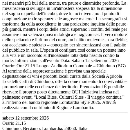
nei meandri più bui della mente, tra paure e dinamiche profonde. La
messinscena si sviluppa in un'atmosfera sospesa tra la dimensione
del sogno e quella dell'incubo, dove le luci diventano il punto di
congiunzione tra le speranze e le angosce materne. La scenografia si
trasforma da culla accogliente in una proiezione inquieta delle paure
più grandi, mentre i corpi delle attrici superano i confini del reale per
assumere una valenza quasi mitologica e tragicomica. Il vero motore
dello spettacolo è il ritmo del cuore, un battito mutevole – ora flebile,
ora accelerato e spietato – concepito per sincronizzarsi con il palpito
del pubblico in sala. L'opera si configura così come un potente inno
alla vita e un racconto sull'incessante lotta della nascita contro la
morte. Informazioni sull'evento Data: Sabato 12 settembre 2026
Orario: Ore 21.15 Luogo: Auditorium Comunale – Chiuduno (BG)
Al termine della rappresentazione è prevista una speciale
degustazione di vini e prodotti locali curata dalla Società Agricola
Locatelli Caffi di Chiuduno, offerta come momento di convivialità e
promozione delle eccellenze del territorio. Prenotazioni È possibile
riservare il proprio posto direttamente QUI Iniziativa inclusa nel
palinsesto eventi “Local Bites, Cultural Sites - Il viaggio continua”
all’interno del bando regionale Lombardia Style 2026. Attività
realizzata con il contributo di Regione Lombardia.
sabato 12 settembre 2026
Orario 21.15
Chiuduno, Bergamo, Lombardia, 24060, Italia