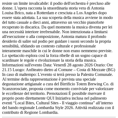
resiste un limite invalicabile: il podio dell'orchestra è precluso alle
donne. L'opera racconta la straordinaria storia vera di Antonia
Louisa Brico, nata a Rotterdam e cresciuta a Los Angeles dopo
essere stata adottata. La sua scoperta della musica avviene in modo
del tutto casuale a dieci anni, attraverso un vecchio pianoforte
recuperato in discarica. Da quel momento la musica diventa per lei
una necessità interiore irrefrenabile. Non intenzionata a limitarsi
all'esecuzione o alla composizione, Antonia matura il profondo
desiderio di salire sul podio per guidare i suoni secondo la propria
sensibilità, sfidando un contesto culturale e professionale
interamente maschile in cui le donne non erano nemmeno previste.
Lo spettacolo esplora così la forza ribelle di un sogno capace di
scardinare le regole e rivoluzionare la storia della musica.
Informazioni sull'evento Data: Venerdì 28 agosto 2026 Orario: Ore
21.15 Luogo: Anfiteatro dietro al Comune – Costa di Mezzate (BG)
In caso di maltempo: L'evento si terrà presso la Palestra Comunale.
Al termine della rappresentazione è prevista una speciale
degustazione artigianale a cura del Birrificio Totem Brewing Co. di
Scanzorosciate, proposta come momento conviviale per valorizzare
le eccellenze del territorio. Prenotazioni È possibile riservare il
proprio posto direttamente QUI Iniziativa inclusa nel palinsesto
eventi “Local Bites, Cultural Sites - Il viaggio continua” all’interno
del bando regionale Lombardia Style 2026. Attività realizzata con il
contributo di Regione Lombardia.