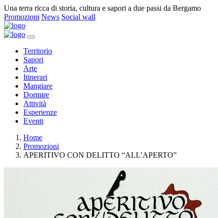
Una terra ricca di storia, cultura e sapori a due passi da Bergamo
Promozioni
News
Social wall
Territorio
Sapori
Arte
Itinerari
Mangiare
Dormire
Attività
Esperienze
Eventi
Home
Promozioni
APERITIVO CON DELITTO “ALL’APERTO”