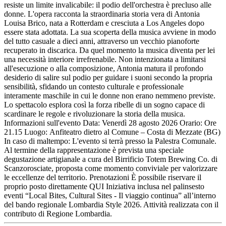
resiste un limite invalicabile: il podio dell'orchestra è precluso alle
donne. L'opera racconta la straordinaria storia vera di Antonia
Louisa Brico, nata a Rotterdam e cresciuta a Los Angeles dopo
essere stata adottata. La sua scoperta della musica avviene in modo
del tutto casuale a dieci anni, attraverso un vecchio pianoforte
recuperato in discarica. Da quel momento la musica diventa per lei
una necessità interiore irrefrenabile. Non intenzionata a limitarsi
all'esecuzione o alla composizione, Antonia matura il profondo
desiderio di salire sul podio per guidare i suoni secondo la propria
sensibilità, sfidando un contesto culturale e professionale
interamente maschile in cui le donne non erano nemmeno previste.
Lo spettacolo esplora così la forza ribelle di un sogno capace di
scardinare le regole e rivoluzionare la storia della musica.
Informazioni sull'evento Data: Venerdì 28 agosto 2026 Orario: Ore
21.15 Luogo: Anfiteatro dietro al Comune – Costa di Mezzate (BG)
In caso di maltempo: L'evento si terrà presso la Palestra Comunale.
Al termine della rappresentazione è prevista una speciale
degustazione artigianale a cura del Birrificio Totem Brewing Co. di
Scanzorosciate, proposta come momento conviviale per valorizzare
le eccellenze del territorio. Prenotazioni È possibile riservare il
proprio posto direttamente QUI Iniziativa inclusa nel palinsesto
eventi “Local Bites, Cultural Sites - Il viaggio continua” all’interno
del bando regionale Lombardia Style 2026. Attività realizzata con il
contributo di Regione Lombardia.