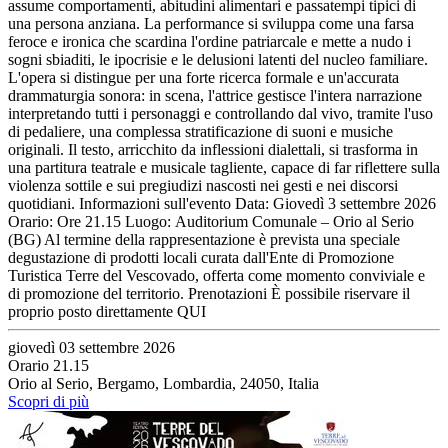
assume comportamenti, abitudini alimentari e passatempi tipici di
una persona anziana. La performance si sviluppa come una farsa
feroce e ironica che scardina l'ordine patriarcale e mette a nudo i
sogni sbiaditi, le ipocrisie e le delusioni latenti del nucleo familiare.
L'opera si distingue per una forte ricerca formale e un'accurata
drammaturgia sonora: in scena, l'attrice gestisce l'intera narrazione
interpretando tutti i personaggi e controllando dal vivo, tramite l'uso
di pedaliere, una complessa stratificazione di suoni e musiche
originali. Il testo, arricchito da inflessioni dialettali, si trasforma in
una partitura teatrale e musicale tagliente, capace di far riflettere sulla
violenza sottile e sui pregiudizi nascosti nei gesti e nei discorsi
quotidiani. Informazioni sull'evento Data: Giovedì 3 settembre 2026
Orario: Ore 21.15 Luogo: Auditorium Comunale – Orio al Serio
(BG) Al termine della rappresentazione è prevista una speciale
degustazione di prodotti locali curata dall'Ente di Promozione
Turistica Terre del Vescovado, offerta come momento conviviale e
di promozione del territorio. Prenotazioni È possibile riservare il
proprio posto direttamente QUI
giovedì 03 settembre 2026
Orario 21.15
Orio al Serio, Bergamo, Lombardia, 24050, Italia
Scopri di più