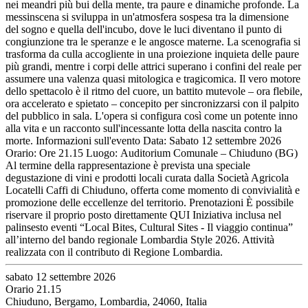
nei meandri più bui della mente, tra paure e dinamiche profonde. La
messinscena si sviluppa in un'atmosfera sospesa tra la dimensione
del sogno e quella dell'incubo, dove le luci diventano il punto di
congiunzione tra le speranze e le angosce materne. La scenografia si
trasforma da culla accogliente in una proiezione inquieta delle paure
più grandi, mentre i corpi delle attrici superano i confini del reale per
assumere una valenza quasi mitologica e tragicomica. Il vero motore
dello spettacolo è il ritmo del cuore, un battito mutevole – ora flebile,
ora accelerato e spietato – concepito per sincronizzarsi con il palpito
del pubblico in sala. L'opera si configura così come un potente inno
alla vita e un racconto sull'incessante lotta della nascita contro la
morte. Informazioni sull'evento Data: Sabato 12 settembre 2026
Orario: Ore 21.15 Luogo: Auditorium Comunale – Chiuduno (BG)
Al termine della rappresentazione è prevista una speciale
degustazione di vini e prodotti locali curata dalla Società Agricola
Locatelli Caffi di Chiuduno, offerta come momento di convivialità e
promozione delle eccellenze del territorio. Prenotazioni È possibile
riservare il proprio posto direttamente QUI Iniziativa inclusa nel
palinsesto eventi “Local Bites, Cultural Sites - Il viaggio continua”
all’interno del bando regionale Lombardia Style 2026. Attività
realizzata con il contributo di Regione Lombardia.
sabato 12 settembre 2026
Orario 21.15
Chiuduno, Bergamo, Lombardia, 24060, Italia