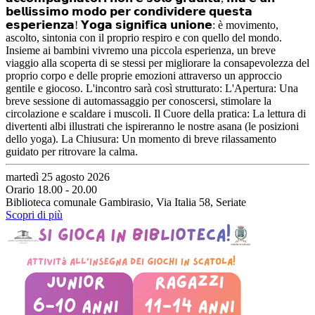
𝗯𝗲𝗹𝗹𝗶𝘀𝘀𝗶𝗺𝗼 𝗺𝗼𝗱𝗼 𝗽𝗲𝗿 𝗰𝗼𝗻𝗱𝗶𝘃𝗶𝗱𝗲𝗿𝗲 𝗾𝘂𝗲𝘀𝘁𝗮
𝗲𝘀𝗽𝗲𝗿𝗶𝗲𝗻𝘇𝗮! 𝗬𝗼𝗴𝗮 𝘀𝗶𝗴𝗻𝗶𝗳𝗶𝗰𝗮 𝘂𝗻𝗶𝗼𝗻𝗲: è movimento,
ascolto, sintonia con il proprio respiro e con quello del mondo.
Insieme ai bambini vivremo una piccola esperienza, un breve
viaggio alla scoperta di se stessi per migliorare la consapevolezza del
proprio corpo e delle proprie emozioni attraverso un approccio
gentile e giocoso. L'incontro sarà così strutturato: L'Apertura: Una
breve sessione di automassaggio per conoscersi, stimolare la
circolazione e scaldare i muscoli. Il Cuore della pratica: La lettura di
divertenti albi illustrati che ispireranno le nostre asana (le posizioni
dello yoga). La Chiusura: Un momento di breve rilassamento
guidato per ritrovare la calma.
martedì 25 agosto 2026
Orario 18.00 - 20.00
Biblioteca comunale Gambirasio, Via Italia 58, Seriate
Scopri di più