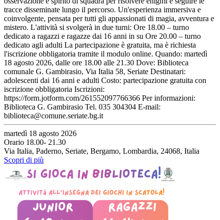
osservazione e spirito di squadra per risolvere enigmi e seguire le
tracce disseminate lungo il percorso. Un'esperienza immersiva e
coinvolgente, pensata per tutti gli appassionati di magia, avventura e
mistero. L'attività si svolgerà in due turni: Ore 18.00 – turno
dedicato a ragazzi e ragazze dai 16 anni in su Ore 20.00 – turno
dedicato agli adulti La partecipazione è gratuita, ma è richiesta
l'iscrizione obbligatoria tramite il modulo online. Quando: martedì
18 agosto 2026, dalle ore 18.00 alle 21.30 Dove: Biblioteca
comunale G. Gambirasio, Via Italia 58, Seriate Destinatari:
adolescenti dai 16 anni e adulti Costo: partecipazione gratuita con
iscrizione obbligatoria Iscrizioni:
https://form.jotform.com/261552097766366 Per informazioni:
Biblioteca G. Gambirasio Tel. 035 304304 E-mail:
biblioteca@comune.seriate.bg.it
martedì 18 agosto 2026
Orario 18.00- 21.30
Via Italia, Paderno, Seriate, Bergamo, Lombardia, 24068, Italia
Scopri di più