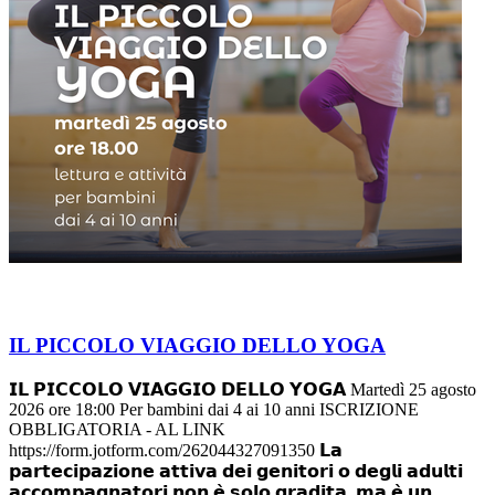
IL PICCOLO VIAGGIO DELLO YOGA
𝗜𝗟 𝗣𝗜𝗖𝗖𝗢𝗟𝗢 𝗩𝗜𝗔𝗚𝗚𝗜𝗢 𝗗𝗘𝗟𝗟𝗢 𝗬𝗢𝗚𝗔 Martedì 25 agosto
2026 ore 18:00 Per bambini dai 4 ai 10 anni ISCRIZIONE
OBBLIGATORIA - AL LINK
https://form.jotform.com/262044327091350 𝗟𝗮
𝗽𝗮𝗿𝘁𝗲𝗰𝗶𝗽𝗮𝘇𝗶𝗼𝗻𝗲 𝗮𝘁𝘁𝗶𝘃𝗮 𝗱𝗲𝗶 𝗴𝗲𝗻𝗶𝘁𝗼𝗿𝗶 𝗼 𝗱𝗲𝗴𝗹𝗶 𝗮𝗱𝘂𝗹𝘁𝗶
𝗮𝗰𝗰𝗼𝗺𝗽𝗮𝗴𝗻𝗮𝘁𝗼𝗿𝗶 𝗻𝗼𝗻 𝗲̀ 𝘀𝗼𝗹𝗼 𝗴𝗿𝗮𝗱𝗶𝘁𝗮, 𝗺𝗮 𝗲̀ 𝘂𝗻