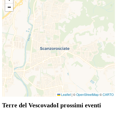
−
Leaflet
|
©
OpenStreetMap
©
CARTO
Terre del Vescovado
I prossimi eventi