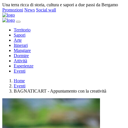
Una terra ricca di storia, cultura e sapori a due passi da Bergamo
Promozioni
News
Social wall
Territorio
Sapori
Arte
Itinerari
Mangiare
Dormire
Attività
Esperienze
Eventi
Home
Eventi
BAGNATICART - Appuntamento con la creatività