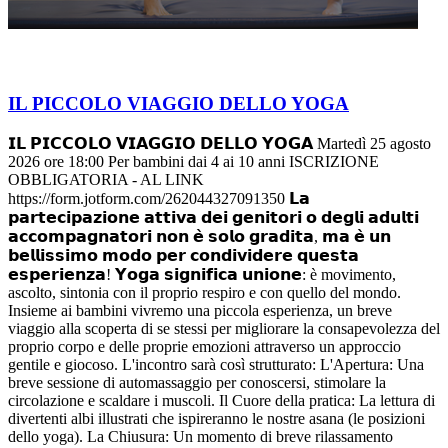
IL PICCOLO VIAGGIO DELLO YOGA
𝗜𝗟 𝗣𝗜𝗖𝗖𝗢𝗟𝗢 𝗩𝗜𝗔𝗚𝗚𝗜𝗢 𝗗𝗘𝗟𝗟𝗢 𝗬𝗢𝗚𝗔 Martedì 25 agosto
2026 ore 18:00 Per bambini dai 4 ai 10 anni ISCRIZIONE
OBBLIGATORIA - AL LINK
https://form.jotform.com/262044327091350 𝗟𝗮
𝗽𝗮𝗿𝘁𝗲𝗰𝗶𝗽𝗮𝘇𝗶𝗼𝗻𝗲 𝗮𝘁𝘁𝗶𝘃𝗮 𝗱𝗲𝗶 𝗴𝗲𝗻𝗶𝘁𝗼𝗿𝗶 𝗼 𝗱𝗲𝗴𝗹𝗶 𝗮𝗱𝘂𝗹𝘁𝗶
𝗮𝗰𝗰𝗼𝗺𝗽𝗮𝗴𝗻𝗮𝘁𝗼𝗿𝗶 𝗻𝗼𝗻 𝗲̀ 𝘀𝗼𝗹𝗼 𝗴𝗿𝗮𝗱𝗶𝘁𝗮, 𝗺𝗮 𝗲̀ 𝘂𝗻
𝗯𝗲𝗹𝗹𝗶𝘀𝘀𝗶𝗺𝗼 𝗺𝗼𝗱𝗼 𝗽𝗲𝗿 𝗰𝗼𝗻𝗱𝗶𝘃𝗶𝗱𝗲𝗿𝗲 𝗾𝘂𝗲𝘀𝘁𝗮
𝗲𝘀𝗽𝗲𝗿𝗶𝗲𝗻𝘇𝗮! 𝗬𝗼𝗴𝗮 𝘀𝗶𝗴𝗻𝗶𝗳𝗶𝗰𝗮 𝘂𝗻𝗶𝗼𝗻𝗲: è movimento,
ascolto, sintonia con il proprio respiro e con quello del mondo.
Insieme ai bambini vivremo una piccola esperienza, un breve
viaggio alla scoperta di se stessi per migliorare la consapevolezza del
proprio corpo e delle proprie emozioni attraverso un approccio
gentile e giocoso. L'incontro sarà così strutturato: L'Apertura: Una
breve sessione di automassaggio per conoscersi, stimolare la
circolazione e scaldare i muscoli. Il Cuore della pratica: La lettura di
divertenti albi illustrati che ispireranno le nostre asana (le posizioni
dello yoga). La Chiusura: Un momento di breve rilassamento