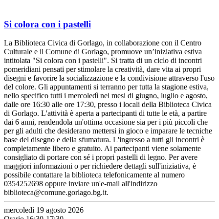
Si colora con i pastelli
La Biblioteca Civica di Gorlago, in collaborazione con il Centro
Culturale e il Comune di Gorlago, promuove un’iniziativa estiva
intitolata "Si colora con i pastelli". Si tratta di un ciclo di incontri
pomeridiani pensati per stimolare la creatività, dare vita ai propri
disegni e favorire la socializzazione e la condivisione attraverso l'uso
del colore. Gli appuntamenti si terranno per tutta la stagione estiva,
nello specifico tutti i mercoledì nei mesi di giugno, luglio e agosto,
dalle ore 16:30 alle ore 17:30, presso i locali della Biblioteca Civica
di Gorlago. L'attività è aperta a partecipanti di tutte le età, a partire
dai 6 anni, rendendola un'ottima occasione sia per i più piccoli che
per gli adulti che desiderano mettersi in gioco e imparare le tecniche
base del disegno e della sfumatura. L'ingresso a tutti gli incontri è
completamente libero e gratuito. Ai partecipanti viene solamente
consigliato di portare con sé i propri pastelli di legno. Per avere
maggiori informazioni o per richiedere dettagli sull'iniziativa, è
possibile contattare la biblioteca telefonicamente al numero
0354252698 oppure inviare un'e-mail all'indirizzo
biblioteca@comune.gorlago.bg.it.
mercoledì 19 agosto 2026
Orario 16:30-17:30