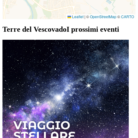
Leaflet
|
©
OpenStreetMap
©
CARTO
Terre del Vescovado
I prossimi eventi