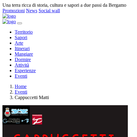
Una terra ricca di storia, cultura e sapori a due passi da Bergamo
Promozioni
News
Social wall
Territorio
Sapori
Arte
Itinerari
Mangiare
Dormire
Attività
Esperienze
Eventi
Home
Eventi
Cappuccetti Matti