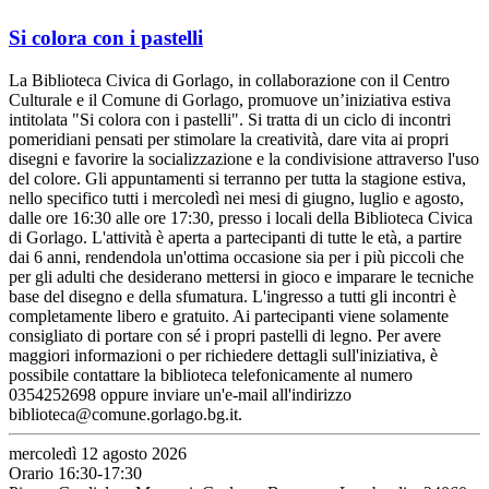
Si colora con i pastelli
La Biblioteca Civica di Gorlago, in collaborazione con il Centro
Culturale e il Comune di Gorlago, promuove un’iniziativa estiva
intitolata "Si colora con i pastelli". Si tratta di un ciclo di incontri
pomeridiani pensati per stimolare la creatività, dare vita ai propri
disegni e favorire la socializzazione e la condivisione attraverso l'uso
del colore. Gli appuntamenti si terranno per tutta la stagione estiva,
nello specifico tutti i mercoledì nei mesi di giugno, luglio e agosto,
dalle ore 16:30 alle ore 17:30, presso i locali della Biblioteca Civica
di Gorlago. L'attività è aperta a partecipanti di tutte le età, a partire
dai 6 anni, rendendola un'ottima occasione sia per i più piccoli che
per gli adulti che desiderano mettersi in gioco e imparare le tecniche
base del disegno e della sfumatura. L'ingresso a tutti gli incontri è
completamente libero e gratuito. Ai partecipanti viene solamente
consigliato di portare con sé i propri pastelli di legno. Per avere
maggiori informazioni o per richiedere dettagli sull'iniziativa, è
possibile contattare la biblioteca telefonicamente al numero
0354252698 oppure inviare un'e-mail all'indirizzo
biblioteca@comune.gorlago.bg.it.
mercoledì 12 agosto 2026
Orario 16:30-17:30