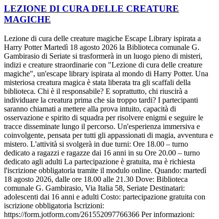
LEZIONE DI CURA DELLE CREATURE
MAGICHE
Lezione di cura delle creature magiche Escape Library ispirata a
Harry Potter Martedì 18 agosto 2026 la Biblioteca comunale G.
Gambirasio di Seriate si trasformerà in un luogo pieno di misteri,
indizi e creature straordinarie con "Lezione di cura delle creature
magiche", un'escape library ispirata al mondo di Harry Potter. Una
misteriosa creatura magica è stata liberata tra gli scaffali della
biblioteca. Chi è il responsabile? E soprattutto, chi riuscirà a
individuare la creatura prima che sia troppo tardi? I partecipanti
saranno chiamati a mettere alla prova intuito, capacità di
osservazione e spirito di squadra per risolvere enigmi e seguire le
tracce disseminate lungo il percorso. Un'esperienza immersiva e
coinvolgente, pensata per tutti gli appassionati di magia, avventura e
mistero. L'attività si svolgerà in due turni: Ore 18.00 – turno
dedicato a ragazzi e ragazze dai 16 anni in su Ore 20.00 – turno
dedicato agli adulti La partecipazione è gratuita, ma è richiesta
l'iscrizione obbligatoria tramite il modulo online. Quando: martedì
18 agosto 2026, dalle ore 18.00 alle 21.30 Dove: Biblioteca
comunale G. Gambirasio, Via Italia 58, Seriate Destinatari:
adolescenti dai 16 anni e adulti Costo: partecipazione gratuita con
iscrizione obbligatoria Iscrizioni:
https://form.jotform.com/261552097766366 Per informazioni: