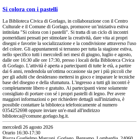
Si colora con i pastelli
La Biblioteca Civica di Gorlago, in collaborazione con il Centro
Culturale e il Comune di Gorlago, promuove un’iniziativa estiva
intitolata "Si colora con i pastelli". Si tratta di un ciclo di incontri
pomeridiani pensati per stimolare la creatività, dare vita ai propri
disegni e favorire la socializzazione e la condivisione attraverso l'uso
del colore. Gli appuntamenti si terranno per tutta la stagione estiva,
nello specifico tutti i mercoledì nei mesi di giugno, luglio e agosto,
dalle ore 16:30 alle ore 17:30, presso i locali della Biblioteca Civica
di Gorlago. L'attività è aperta a partecipanti di tutte le età, a partire
dai 6 anni, rendendola un'ottima occasione sia per i più piccoli che
per gli adulti che desiderano mettersi in gioco e imparare le tecniche
base del disegno e della sfumatura. L'ingresso a tutti gli incontri è
completamente libero e gratuito. Ai partecipanti viene solamente
consigliato di portare con sé i propri pastelli di legno. Per avere
maggiori informazioni o per richiedere dettagli sull'iniziativa, è
possibile contattare la biblioteca telefonicamente al numero
0354252698 oppure inviare un'e-mail all'indirizzo
biblioteca@comune.gorlago.bg.it.
mercoledì 26 agosto 2026
Orario 16:30-17:30
Piazza Guglielmo Marconi, Gorlago, Bergamo, Lombardia, 24060,