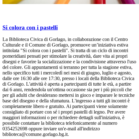
Si colora con i pastelli
La Biblioteca Civica di Gorlago, in collaborazione con il Centro
Culturale e il Comune di Gorlago, promuove un’iniziativa estiva
intitolata "Si colora con i pastelli". Si tratta di un ciclo di incontri
pomeridiani pensati per stimolare la creatività, dare vita ai propri
disegni e favorire la socializzazione e la condivisione attraverso l'uso
del colore. Gli appuntamenti si terranno per tutta la stagione estiva,
nello specifico tutti i mercoledì nei mesi di giugno, luglio e agosto,
dalle ore 16:30 alle ore 17:30, presso i locali della Biblioteca Civica
di Gorlago. L'attività è aperta a partecipanti di tutte le età, a partire
dai 6 anni, rendendola un'ottima occasione sia per i più piccoli che
per gli adulti che desiderano mettersi in gioco e imparare le tecniche
base del disegno e della sfumatura. L'ingresso a tutti gli incontri è
completamente libero e gratuito. Ai partecipanti viene solamente
consigliato di portare con sé i propri pastelli di legno. Per avere
maggiori informazioni o per richiedere dettagli sull'iniziativa, è
possibile contattare la biblioteca telefonicamente al numero
0354252698 oppure inviare un'e-mail all'indirizzo
biblioteca@comune.gorlago.bg.it.