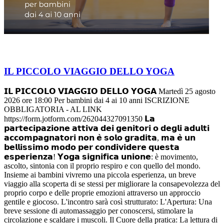
IL PICCOLO VIAGGIO DELLO YOGA
𝗜𝗟 𝗣𝗜𝗖𝗖𝗢𝗟𝗢 𝗩𝗜𝗔𝗚𝗚𝗜𝗢 𝗗𝗘𝗟𝗟𝗢 𝗬𝗢𝗚𝗔 Martedì 25 agosto
2026 ore 18:00 Per bambini dai 4 ai 10 anni ISCRIZIONE
OBBLIGATORIA - AL LINK
https://form.jotform.com/262044327091350 𝗟𝗮
𝗽𝗮𝗿𝘁𝗲𝗰𝗶𝗽𝗮𝘇𝗶𝗼𝗻𝗲 𝗮𝘁𝘁𝗶𝘃𝗮 𝗱𝗲𝗶 𝗴𝗲𝗻𝗶𝘁𝗼𝗿𝗶 𝗼 𝗱𝗲𝗴𝗹𝗶 𝗮𝗱𝘂𝗹𝘁𝗶
𝗮𝗰𝗰𝗼𝗺𝗽𝗮𝗴𝗻𝗮𝘁𝗼𝗿𝗶 𝗻𝗼𝗻 𝗲̀ 𝘀𝗼𝗹𝗼 𝗴𝗿𝗮𝗱𝗶𝘁𝗮, 𝗺𝗮 𝗲̀ 𝘂𝗻
𝗯𝗲𝗹𝗹𝗶𝘀𝘀𝗶𝗺𝗼 𝗺𝗼𝗱𝗼 𝗽𝗲𝗿 𝗰𝗼𝗻𝗱𝗶𝘃𝗶𝗱𝗲𝗿𝗲 𝗾𝘂𝗲𝘀𝘁𝗮
𝗲𝘀𝗽𝗲𝗿𝗶𝗲𝗻𝘇𝗮! 𝗬𝗼𝗴𝗮 𝘀𝗶𝗴𝗻𝗶𝗳𝗶𝗰𝗮 𝘂𝗻𝗶𝗼𝗻𝗲: è movimento,
ascolto, sintonia con il proprio respiro e con quello del mondo.
Insieme ai bambini vivremo una piccola esperienza, un breve
viaggio alla scoperta di se stessi per migliorare la consapevolezza del
proprio corpo e delle proprie emozioni attraverso un approccio
gentile e giocoso. L'incontro sarà così strutturato: L'Apertura: Una
breve sessione di automassaggio per conoscersi, stimolare la
circolazione e scaldare i muscoli. Il Cuore della pratica: La lettura di