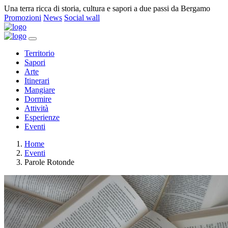
Una terra ricca di storia, cultura e sapori a due passi da Bergamo
Promozioni
News
Social wall
Territorio
Sapori
Arte
Itinerari
Mangiare
Dormire
Attività
Esperienze
Eventi
Home
Eventi
Parole Rotonde