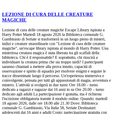
LEZIONE DI CURA DELLE CREATURE
MAGICHE
Lezione di cura delle creature magiche Escape Library ispirata a
Harry Potter Martedì 18 agosto 2026 la Biblioteca comunale G.
Gambirasio di Seriate si trasformerà in un luogo pieno di misteri,
indizi e creature straordinarie con "Lezione di cura delle creature
magiche", un'escape library ispirata al mondo di Harry Potter. Una
misteriosa creatura magica è stata liberata tra gli scaffali della
biblioteca. Chi è il responsabile? E soprattutto, chi riuscirà a
individuare la creatura prima che sia troppo tardi? I partecipanti
saranno chiamati a mettere alla prova intuito, capacità di
osservazione e spirito di squadra per risolvere enigmi e seguire le
tracce disseminate lungo il percorso. Un'esperienza immersiva e
coinvolgente, pensata per tutti gli appassionati di magia, avventura e
mistero. L'attività si svolgerà in due turni: Ore 18.00 – turno
dedicato a ragazzi e ragazze dai 16 anni in su Ore 20.00 – turno
dedicato agli adulti La partecipazione è gratuita, ma è richiesta
l'iscrizione obbligatoria tramite il modulo online. Quando: martedì
18 agosto 2026, dalle ore 18.00 alle 21.30 Dove: Biblioteca
comunale G. Gambirasio, Via Italia 58, Seriate Destinatari:
adolescenti dai 16 anni e adulti Costo: partecipazione gratuita con