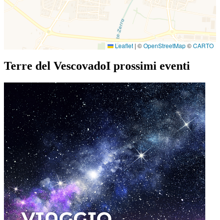
Leaflet
|
©
OpenStreetMap
©
CARTO
Terre del Vescovado
I prossimi eventi