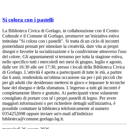
Si colora con i pastelli
La Biblioteca Civica di Gorlago, in collaborazione con il Centro
Culturale e il Comune di Gorlago, promuove un’iniziativa estiva
intitolata "Si colora con i pastelli". Si tratta di un ciclo di incontri
pomeridiani pensati per stimolare la creatività, dare vita ai propri
disegni e favorire la socializzazione e la condivisione attraverso l'uso
del colore. Gli appuntamenti si terranno per tutta la stagione estiva,
nello specifico tutti i mercoledì nei mesi di giugno, luglio e agosto,
dalle ore 16:30 alle ore 17:30, presso i locali della Biblioteca Civica
di Gorlago. L'attività è aperta a partecipanti di tutte le età, a partire
dai 6 anni, rendendola un'ottima occasione sia per i più piccoli che
per gli adulti che desiderano mettersi in gioco e imparare le tecniche
base del disegno e della sfumatura. L'ingresso a tutti gli incontri è
completamente libero e gratuito. Ai partecipanti viene solamente
consigliato di portare con sé i propri pastelli di legno. Per avere
maggiori informazioni o per richiedere dettagli sull'iniziativa, è
possibile contattare la biblioteca telefonicamente al numero
0354252698 oppure inviare un'e-mail all'indirizzo
biblioteca@comune.gorlago.bg.it.