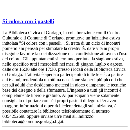
Si colora con i pastelli
La Biblioteca Civica di Gorlago, in collaborazione con il Centro
Culturale e il Comune di Gorlago, promuove un’iniziativa estiva
intitolata "Si colora con i pastelli". Si tratta di un ciclo di incontri
pomeridiani pensati per stimolare la creatività, dare vita ai propri
disegni e favorire la socializzazione e la condivisione attraverso l'uso
del colore. Gli appuntamenti si terranno per tutta la stagione estiva,
nello specifico tutti i mercoledì nei mesi di giugno, luglio e agosto,
dalle ore 16:30 alle ore 17:30, presso i locali della Biblioteca Civica
di Gorlago. L'attività è aperta a partecipanti di tutte le età, a partire
dai 6 anni, rendendola un'ottima occasione sia per i più piccoli che
per gli adulti che desiderano mettersi in gioco e imparare le tecniche
base del disegno e della sfumatura. L'ingresso a tutti gli incontri è
completamente libero e gratuito. Ai partecipanti viene solamente
consigliato di portare con sé i propri pastelli di legno. Per avere
maggiori informazioni o per richiedere dettagli sull'iniziativa, è
possibile contattare la biblioteca telefonicamente al numero
0354252698 oppure inviare un'e-mail all'indirizzo
biblioteca@comune.gorlago.bg.it.