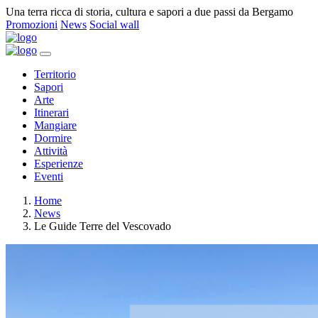
Una terra ricca di storia, cultura e sapori a due passi da Bergamo
Promozioni
News
Social wall
Territorio
Sapori
Arte
Itinerari
Mangiare
Dormire
Attività
Esperienze
Eventi
Home
News
Le Guide Terre del Vescovado