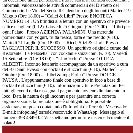
informali, valorizzando le attività commerciali del Distretto del
Commercio Le Vie del Serio. Il Calendario degli Incontri Martedì 19
Maggio (Ore 18.00) – "Calici & Libri" Presso ENOTECA
NUMERO 14 . Un brindisi alla lettura con un aperitivo che prevede
calice e tagliere (€ 12). Giovedì 25 Giugno (Ore 17.00) – "Libri per
ogni Palato" Presso AZIENDA PALAMINI. Una merenda
pomeridiana con yogurt, frutta fresca, torta e the freddo (€ 10).
Martedì 21 Luglio (Ore 18.00) – "Ricci, Sfizi & Libri" Presso
TAGLIATI PER IL SUCCESSO. Un aperitivo originale curato dal
Ristorante "La Pelosetta" con cocktail e stuzzichini (€ 10). Martedì
15 Settembre (Ore 18.00) – "LibrOcchio" Presso OTTICA
ALBERTI. Incontro letterario accompagnato da un aperitivo a cura
del Bar Sant'Evasio con cocktail e stuzzichini (€ 10). Martedì 13
Ottobre (Ore 18.00) – "Libri &amp; Farina" Presso DOLCE
PAUSA . L'appuntamento finale con aperitivo in loco a base di
cocktail e stuzzichini (€ 10). Informazioni Utili e Prenotazioni Per
tutti gli eventi della rassegna il pagamento avviene direttamente in
loco. Data la natura degli incontri e per garantire una corretta
organizzazione, la prenotazione è obbligatoria. È possibile
assicurarsi un posto contattando l'infopoint di Terre del Vescovado:
E-mail: infopoint@terredelvescovado.it WhatsApp: Messaggio al
numero 393 4349102 Vi aspettiamo per nutrire insieme la mente e il
palato!