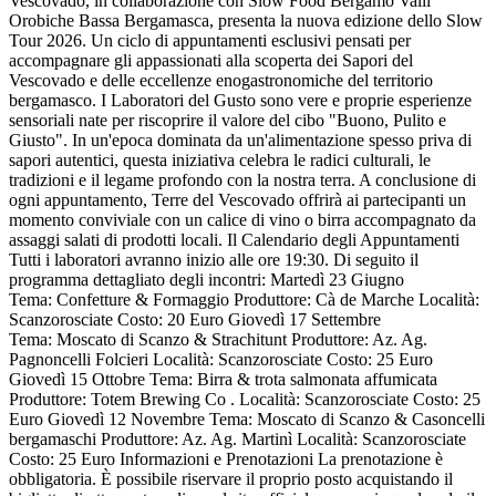
Vescovado, in collaborazione con Slow Food Bergamo Valli
Orobiche Bassa Bergamasca, presenta la nuova edizione dello Slow
Tour 2026. Un ciclo di appuntamenti esclusivi pensati per
accompagnare gli appassionati alla scoperta dei Sapori del
Vescovado e delle eccellenze enogastronomiche del territorio
bergamasco. I Laboratori del Gusto sono vere e proprie esperienze
sensoriali nate per riscoprire il valore del cibo "Buono, Pulito e
Giusto". In un'epoca dominata da un'alimentazione spesso priva di
sapori autentici, questa iniziativa celebra le radici culturali, le
tradizioni e il legame profondo con la nostra terra. A conclusione di
ogni appuntamento, Terre del Vescovado offrirà ai partecipanti un
momento conviviale con un calice di vino o birra accompagnato da
assaggi salati di prodotti locali. Il Calendario degli Appuntamenti
Tutti i laboratori avranno inizio alle ore 19:30. Di seguito il
programma dettagliato degli incontri: Martedì 23 Giugno
Tema: Confetture & Formaggio Produttore: Cà de Marche Località:
Scanzorosciate Costo: 20 Euro Giovedì 17 Settembre
Tema: Moscato di Scanzo & Strachitunt Produttore: Az. Ag.
Pagnoncelli Folcieri Località: Scanzorosciate Costo: 25 Euro
Giovedì 15 Ottobre Tema: Birra & trota salmonata affumicata
Produttore: Totem Brewing Co . Località: Scanzorosciate Costo: 25
Euro Giovedì 12 Novembre Tema: Moscato di Scanzo & Casoncelli
bergamaschi Produttore: Az. Ag. Martinì Località: Scanzorosciate
Costo: 25 Euro Informazioni e Prenotazioni La prenotazione è
obbligatoria. È possibile riservare il proprio posto acquistando il