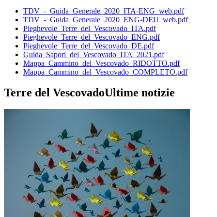
TDV_-_Guida_Generale_2020_ITA-ENG_web.pdf
TDV_-_Guida_Generale_2020_ENG-DEU_web.pdf
Pieghevole_Terre_del_Vescovado_ITA.pdf
Pieghevole_Terre_del_Vescovado_ENG.pdf
Pieghevole_Terre_del_Vescovado_DE.pdf
Guida_Sapori_del_Vescovado_ITA_2021.pdf
Mappa_Cammino_del_Vescovado_RIDOTTO.pdf
Mappa_Cammino_del_Vescovado_COMPLETO.pdf
Terre del Vescovado
Ultime notizie