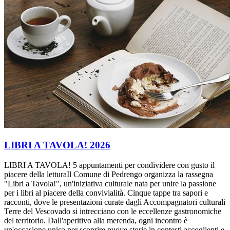
LIBRI A TAVOLA! 2026
LIBRI A TAVOLA! 5 appuntamenti per condividere con gusto il
piacere della letturaIl Comune di Pedrengo organizza la rassegna
"Libri a Tavola!", un'iniziativa culturale nata per unire la passione
per i libri al piacere della convivialità. Cinque tappe tra sapori e
racconti, dove le presentazioni curate dagli Accompagnatori culturali
Terre del Vescovado si intrecciano con le eccellenze gastronomiche
del territorio. Dall'aperitivo alla merenda, ogni incontro è
un'occasione unica per scoprire nuove storie in contesti accoglienti e