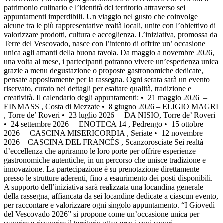
patrimonio culinario e l’identità del territorio attraverso sei
appuntamenti imperdibili. Un viaggio nel gusto che coinvolge
alcune tra le più rappresentative realtà locali, unite con l’obiettivo di
valorizzare prodotti, cultura e accoglienza. L’iniziativa, promossa da
Terre del Vescovado, nasce con l’intento di offrire un’ occasione
unica agli amanti della buona tavola. Da maggio a novembre 2026,
una volta al mese, i partecipanti potranno vivere un’esperienza unica
grazie a menu degustazione o proposte gastronomiche dedicate,
pensate appositamente per la rassegna. Ogni serata sarà un evento
riservato, curato nei dettagli per esaltare qualità, tradizione e
creatività. Il calendario degli appuntamenti: •⁠ ⁠ 21 maggio 2026 –
EINMASS , Costa di Mezzate •⁠ ⁠ 8 giugno 2026 – ELIGIO MAGRI
, Torre de’ Roveri •⁠ ⁠ 23 luglio 2026 – DA NISIO, Torre de’ Roveri
•⁠ ⁠ 24 settembre 2026 – ENOTECA 14 , Pedrengo •⁠ ⁠ 15 ottobre
2026 – CASCINA MISERICORDIA , Seriate •⁠ ⁠ 12 novembre
2026 – CASCINA DEL FRANCÉS , Scanzorosciate Sei realtà
d’eccellenza che apriranno le loro porte per offrire esperienze
gastronomiche autentiche, in un percorso che unisce tradizione e
innovazione. La partecipazione è su prenotazione direttamente
presso le strutture aderenti, fino a esaurimento dei posti disponibili.
A supporto dell’iniziativa sarà realizzata una locandina generale
della rassegna, affiancata da sei locandine dedicate a ciascun evento,
per raccontare e valorizzare ogni singolo appuntamento. “I Giovedì
del Vescovado 2026” si propone come un’occasione unica per
scoprire e riscoprire il territorio attraverso i suoi sapori,