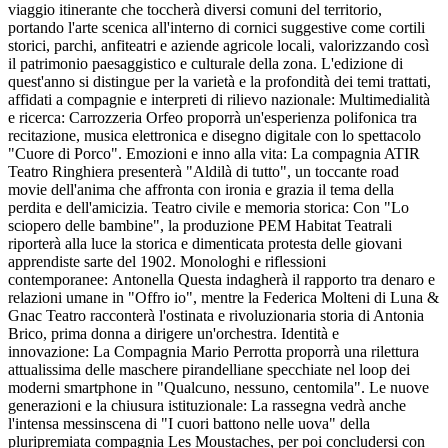
viaggio itinerante che toccherà diversi comuni del territorio,
portando l'arte scenica all'interno di cornici suggestive come cortili
storici, parchi, anfiteatri e aziende agricole locali, valorizzando così
il patrimonio paesaggistico e culturale della zona. L'edizione di
quest'anno si distingue per la varietà e la profondità dei temi trattati,
affidati a compagnie e interpreti di rilievo nazionale: Multimedialità
e ricerca: Carrozzeria Orfeo proporrà un'esperienza polifonica tra
recitazione, musica elettronica e disegno digitale con lo spettacolo
"Cuore di Porco". Emozioni e inno alla vita: La compagnia ATIR
Teatro Ringhiera presenterà "Aldilà di tutto", un toccante road
movie dell'anima che affronta con ironia e grazia il tema della
perdita e dell'amicizia. Teatro civile e memoria storica: Con "Lo
sciopero delle bambine", la produzione PEM Habitat Teatrali
riporterà alla luce la storica e dimenticata protesta delle giovani
apprendiste sarte del 1902. Monologhi e riflessioni
contemporanee: Antonella Questa indagherà il rapporto tra denaro e
relazioni umane in "Offro io", mentre la Federica Molteni di Luna &
Gnac Teatro racconterà l'ostinata e rivoluzionaria storia di Antonia
Brico, prima donna a dirigere un'orchestra. Identità e
innovazione: La Compagnia Mario Perrotta proporrà una rilettura
attualissima delle maschere pirandelliane specchiate nel loop dei
moderni smartphone in "Qualcuno, nessuno, centomila". Le nuove
generazioni e la chiusura istituzionale: La rassegna vedrà anche
l'intensa messinscena di "I cuori battono nelle uova" della
pluripremiata compagnia Les Moustaches, per poi concludersi con