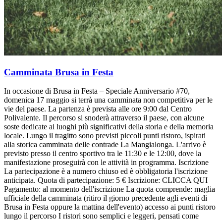
Camminata Brusa in Festa
In occasione di Brusa in Festa – Speciale Anniversario #70,
domenica 17 maggio si terrà una camminata non competitiva per le
vie del paese. La partenza è prevista alle ore 9:00 dal Centro
Polivalente. Il percorso si snoderà attraverso il paese, con alcune
soste dedicate ai luoghi più significativi della storia e della memoria
locale. Lungo il tragitto sono previsti piccoli punti ristoro, ispirati
alla storica camminata delle contrade La Mangialonga. L'arrivo è
previsto presso il centro sportivo tra le 11:30 e le 12:00, dove la
manifestazione proseguirà con le attività in programma. Iscrizione
La partecipazione è a numero chiuso ed è obbligatoria l'iscrizione
anticipata. Quota di partecipazione: 5 € Iscrizione: CLICCA QUI
Pagamento: al momento dell'iscrizione La quota comprende: maglia
ufficiale della camminata (ritiro il giorno precedente agli eventi di
Brusa in Festa oppure la mattina dell'evento) accesso ai punti ristoro
lungo il percorso I ristori sono semplici e leggeri, pensati come