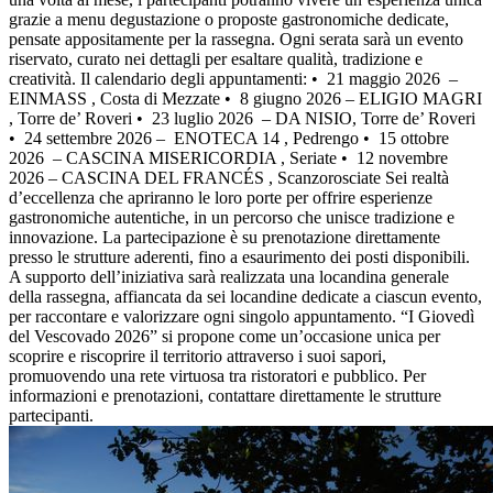
grazie a menu degustazione o proposte gastronomiche dedicate,
pensate appositamente per la rassegna. Ogni serata sarà un evento
riservato, curato nei dettagli per esaltare qualità, tradizione e
creatività. Il calendario degli appuntamenti: •⁠ ⁠ 21 maggio 2026 –
EINMASS , Costa di Mezzate •⁠ ⁠ 8 giugno 2026 – ELIGIO MAGRI
, Torre de’ Roveri •⁠ ⁠ 23 luglio 2026 – DA NISIO, Torre de’ Roveri
•⁠ ⁠ 24 settembre 2026 – ENOTECA 14 , Pedrengo •⁠ ⁠ 15 ottobre
2026 – CASCINA MISERICORDIA , Seriate •⁠ ⁠ 12 novembre
2026 – CASCINA DEL FRANCÉS , Scanzorosciate Sei realtà
d’eccellenza che apriranno le loro porte per offrire esperienze
gastronomiche autentiche, in un percorso che unisce tradizione e
innovazione. La partecipazione è su prenotazione direttamente
presso le strutture aderenti, fino a esaurimento dei posti disponibili.
A supporto dell’iniziativa sarà realizzata una locandina generale
della rassegna, affiancata da sei locandine dedicate a ciascun evento,
per raccontare e valorizzare ogni singolo appuntamento. “I Giovedì
del Vescovado 2026” si propone come un’occasione unica per
scoprire e riscoprire il territorio attraverso i suoi sapori,
promuovendo una rete virtuosa tra ristoratori e pubblico. Per
informazioni e prenotazioni, contattare direttamente le strutture
partecipanti.