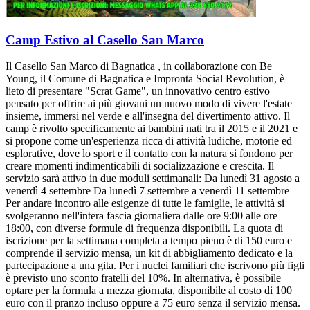
Camp Estivo al Casello San Marco
Il Casello San Marco di Bagnatica , in collaborazione con Be
Young, il Comune di Bagnatica e Impronta Social Revolution, è
lieto di presentare "Scrat Game", un innovativo centro estivo
pensato per offrire ai più giovani un nuovo modo di vivere l'estate
insieme, immersi nel verde e all'insegna del divertimento attivo. Il
camp è rivolto specificamente ai bambini nati tra il 2015 e il 2021 e
si propone come un'esperienza ricca di attività ludiche, motorie ed
esplorative, dove lo sport e il contatto con la natura si fondono per
creare momenti indimenticabili di socializzazione e crescita. Il
servizio sarà attivo in due moduli settimanali: Da lunedì 31 agosto a
venerdì 4 settembre Da lunedì 7 settembre a venerdì 11 settembre
Per andare incontro alle esigenze di tutte le famiglie, le attività si
svolgeranno nell'intera fascia giornaliera dalle ore 9:00 alle ore
18:00, con diverse formule di frequenza disponibili. La quota di
iscrizione per la settimana completa a tempo pieno è di 150 euro e
comprende il servizio mensa, un kit di abbigliamento dedicato e la
partecipazione a una gita. Per i nuclei familiari che iscrivono più figli
è previsto uno sconto fratelli del 10%. In alternativa, è possibile
optare per la formula a mezza giornata, disponibile al costo di 100
euro con il pranzo incluso oppure a 75 euro senza il servizio mensa.