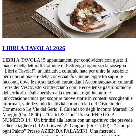
LIBRI A TAVOLA! 2026
LIBRI A TAVOLA! 5 appuntamenti per condividere con gusto il
piacere della letturaIl Comune di Pedrengo organizza la rassegna
"Libri a Tavola!", un'iniziativa culturale nata per unire la passione
per i libri al piacere della convivialità. Cinque tappe tra sapori e
racconti, dove le presentazioni curate dagli Accompagnatori culturali
Terre del Vescovado si intrecciano con le eccellenze gastronomiche
del territorio. Dall'aperitivo alla merenda, ogni incontro è
un'occasione unica per scoprire nuove storie in contesti accoglienti e
informali, valorizzando le attività commerciali del Distretto del
Commercio Le Vie del Serio. Il Calendario degli Incontri Martedì 19
Maggio (Ore 18.00) – "Calici & Libri" Presso ENOTECA
NUMERO 14 . Un brindisi alla lettura con un aperitivo che prevede
calice e tagliere (€ 12). Giovedì 25 Giugno (Ore 17.00) – "Libri per
ogni Palato" Presso AZIENDA PALAMINI. Una merenda