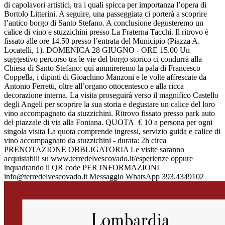
di capolavori artistici, tra i quali spicca per importanza l’opera di
Bortolo Litterini. A seguire, una passeggiata ci porterà a scoprire
l’antico borgo di Santo Stefano. A conclusione degusteremo un
calice di vino e stuzzichini presso La Fraterna Tacchi. Il ritrovo è
fissato alle ore 14.50 presso l’entrata del Municipio (Piazza A.
Locatelli, 1). DOMENICA 28 GIUGNO - ORE 15.00 Un
suggestivo percorso tra le vie del borgo storico ci condurrà alla
Chiesa di Santo Stefano: qui ammireremo la pala di Francesco
Coppella, i dipinti di Gioachino Manzoni e le volte affrescate da
Antonio Ferretti, oltre all’organo ottocentesco e alla ricca
decorazione interna. La visita proseguirà verso il magnifico Castello
degli Angeli per scoprire la sua storia e degustare un calice del loro
vino accompagnato da stuzzichini. Ritrovo fissato presso park auto
del piazzale di via alla Fontana. QUOTA € 10 a persona per ogni
singola visita La quota comprende ingressi, servizio guida e calice di
vino accompagnato da stuzzichini - durata: 2h circa
PRENOTAZIONE OBBLIGATORIA Le visite saranno
acquistabili su www.terredelvescovado.it/esperienze oppure
inquadrando il QR code PER INFORMAZIONI
info@terredelvescovado.it Messaggio WhatsApp 393.4349102