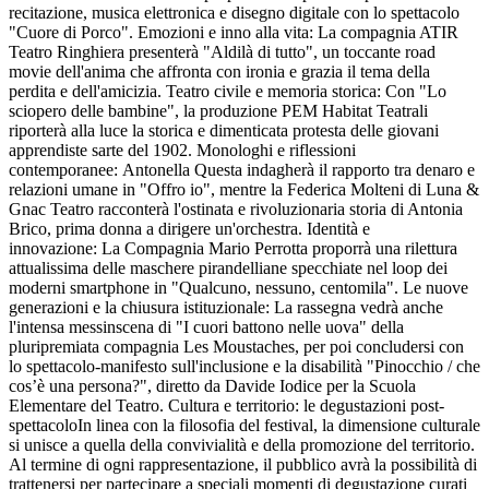
recitazione, musica elettronica e disegno digitale con lo spettacolo
"Cuore di Porco". Emozioni e inno alla vita: La compagnia ATIR
Teatro Ringhiera presenterà "Aldilà di tutto", un toccante road
movie dell'anima che affronta con ironia e grazia il tema della
perdita e dell'amicizia. Teatro civile e memoria storica: Con "Lo
sciopero delle bambine", la produzione PEM Habitat Teatrali
riporterà alla luce la storica e dimenticata protesta delle giovani
apprendiste sarte del 1902. Monologhi e riflessioni
contemporanee: Antonella Questa indagherà il rapporto tra denaro e
relazioni umane in "Offro io", mentre la Federica Molteni di Luna &
Gnac Teatro racconterà l'ostinata e rivoluzionaria storia di Antonia
Brico, prima donna a dirigere un'orchestra. Identità e
innovazione: La Compagnia Mario Perrotta proporrà una rilettura
attualissima delle maschere pirandelliane specchiate nel loop dei
moderni smartphone in "Qualcuno, nessuno, centomila". Le nuove
generazioni e la chiusura istituzionale: La rassegna vedrà anche
l'intensa messinscena di "I cuori battono nelle uova" della
pluripremiata compagnia Les Moustaches, per poi concludersi con
lo spettacolo-manifesto sull'inclusione e la disabilità "Pinocchio / che
cos’è una persona?", diretto da Davide Iodice per la Scuola
Elementare del Teatro. Cultura e territorio: le degustazioni post-
spettacoloIn linea con la filosofia del festival, la dimensione culturale
si unisce a quella della convivialità e della promozione del territorio.
Al termine di ogni rappresentazione, il pubblico avrà la possibilità di
trattenersi per partecipare a speciali momenti di degustazione curati