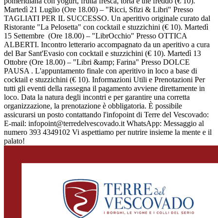
pomeridiana con yogurt, frutta fresca, torta e the freddo (€ 10).
Martedì 21 Luglio (Ore 18.00) – "Ricci, Sfizi & Libri" Presso
TAGLIATI PER IL SUCCESSO. Un aperitivo originale curato dal
Ristorante "La Pelosetta" con cocktail e stuzzichini (€ 10). Martedì
15 Settembre (Ore 18.00) – "LibrOcchio" Presso OTTICA
ALBERTI. Incontro letterario accompagnato da un aperitivo a cura
del Bar Sant'Evasio con cocktail e stuzzichini (€ 10). Martedì 13
Ottobre (Ore 18.00) – "Libri &amp; Farina" Presso DOLCE
PAUSA . L'appuntamento finale con aperitivo in loco a base di
cocktail e stuzzichini (€ 10). Informazioni Utili e Prenotazioni Per
tutti gli eventi della rassegna il pagamento avviene direttamente in
loco. Data la natura degli incontri e per garantire una corretta
organizzazione, la prenotazione è obbligatoria. È possibile
assicurarsi un posto contattando l'infopoint di Terre del Vescovado:
E-mail: infopoint@terredelvescovado.it WhatsApp: Messaggio al
numero 393 4349102 Vi aspettiamo per nutrire insieme la mente e il
palato!