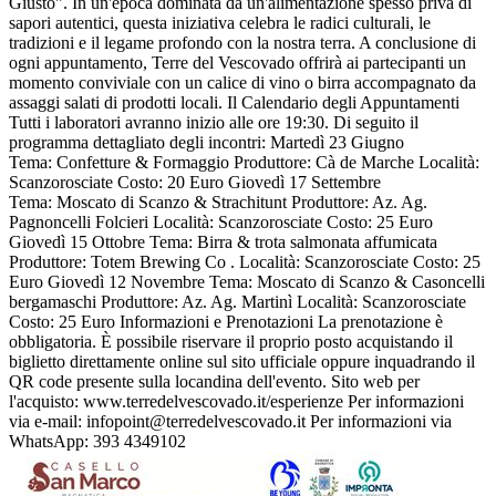
Giusto". In un'epoca dominata da un'alimentazione spesso priva di
sapori autentici, questa iniziativa celebra le radici culturali, le
tradizioni e il legame profondo con la nostra terra. A conclusione di
ogni appuntamento, Terre del Vescovado offrirà ai partecipanti un
momento conviviale con un calice di vino o birra accompagnato da
assaggi salati di prodotti locali. Il Calendario degli Appuntamenti
Tutti i laboratori avranno inizio alle ore 19:30. Di seguito il
programma dettagliato degli incontri: Martedì 23 Giugno
Tema: Confetture & Formaggio Produttore: Cà de Marche Località:
Scanzorosciate Costo: 20 Euro Giovedì 17 Settembre
Tema: Moscato di Scanzo & Strachitunt Produttore: Az. Ag.
Pagnoncelli Folcieri Località: Scanzorosciate Costo: 25 Euro
Giovedì 15 Ottobre Tema: Birra & trota salmonata affumicata
Produttore: Totem Brewing Co . Località: Scanzorosciate Costo: 25
Euro Giovedì 12 Novembre Tema: Moscato di Scanzo & Casoncelli
bergamaschi Produttore: Az. Ag. Martinì Località: Scanzorosciate
Costo: 25 Euro Informazioni e Prenotazioni La prenotazione è
obbligatoria. È possibile riservare il proprio posto acquistando il
biglietto direttamente online sul sito ufficiale oppure inquadrando il
QR code presente sulla locandina dell'evento. Sito web per
l'acquisto: www.terredelvescovado.it/esperienze Per informazioni
via e-mail: infopoint@terredelvescovado.it Per informazioni via
WhatsApp: 393 4349102