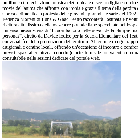
polifonica tra recitazione, musica elettronica e disegno digitale con 
movie dell'anima che affronta con ironia e grazia il tema della perdita
storica e dimenticata protesta delle giovani apprendiste sarte del 190
Federica Molteni di Luna & Gnac Teatro racconterà l'ostinata e rivolu
rilettura attualissima delle maschere pirandelliane specchiate nel lo
l'intensa messinscena di "I cuori battono nelle uova" della pluripremi
persona?", diretto da Davide Iodice per la Scuola Elementare del Teatro. 
convivialità e della promozione del territorio. Al termine di ogni rappre
artigianali e cantine locali, offrendo un'occasione di incontro e confro
previsti spazi alternativi al coperto (cineteatri o sale polivalenti comun
consultabile nelle sezioni dedicate del portale web.