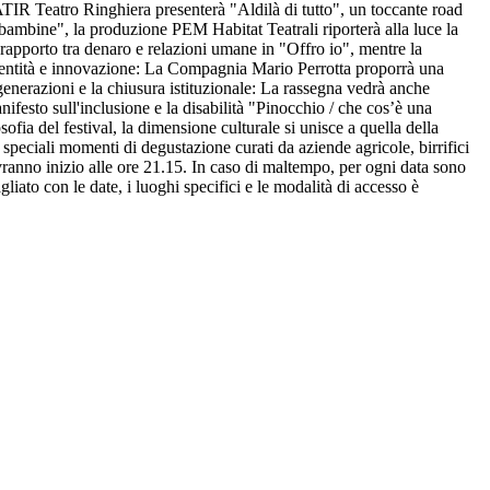
ATIR Teatro Ringhiera presenterà "Aldilà di tutto", un toccante road
 bambine", la produzione PEM Habitat Teatrali riporterà alla luce la
rapporto tra denaro e relazioni umane in "Offro io", mentre la
 Identità e innovazione: La Compagnia Mario Perrotta proporrà una
enerazioni e la chiusura istituzionale: La rassegna vedrà anche
festo sull'inclusione e la disabilità "Pinocchio / che cos’è una
ofia del festival, la dimensione culturale si unisce a quella della
a speciali momenti di degustazione curati da aziende agricole, birrifici
 avranno inizio alle ore 21.15. In caso di maltempo, per ogni data sono
gliato con le date, i luoghi specifici e le modalità di accesso è