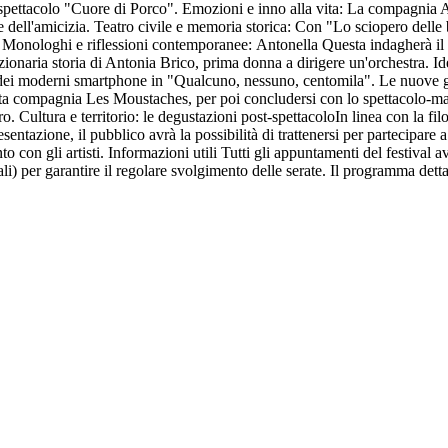
lo spettacolo "Cuore di Porco". Emozioni e inno alla vita: La compagnia 
 e dell'amicizia. Teatro civile e memoria storica: Con "Lo sciopero delle
2. Monologhi e riflessioni contemporanee: Antonella Questa indagherà il 
zionaria storia di Antonia Brico, prima donna a dirigere un'orchestra.
op dei moderni smartphone in "Qualcuno, nessuno, centomila". Le nuove g
ata compagnia Les Moustaches, per poi concludersi con lo spettacolo-mani
Cultura e territorio: le degustazioni post-spettacoloIn linea con la filos
sentazione, il pubblico avrà la possibilità di trattenersi per partecipare 
nto con gli artisti. Informazioni utili Tutti gli appuntamenti del festival
ali) per garantire il regolare svolgimento delle serate. Il programma detta