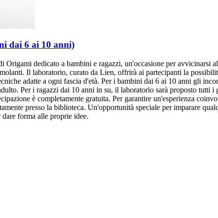
i dai 6 ai 10 anni)
 Origami dedicato a bambini e ragazzi, un'occasione per avvicinarsi all'
molanti. Il laboratorio, curato da Lien, offrirà ai partecipanti la possibil
ecniche adatte a ogni fascia d'età. Per i bambini dai 6 ai 10 anni gli incon
dulto. Per i ragazzi dai 10 anni in su, il laboratorio sarà proposto tutti i
artecipazione è completamente gratuita. Per garantire un'esperienza coin
ettamente presso la biblioteca. Un'opportunità speciale per imparare qual
 dare forma alle proprie idee.