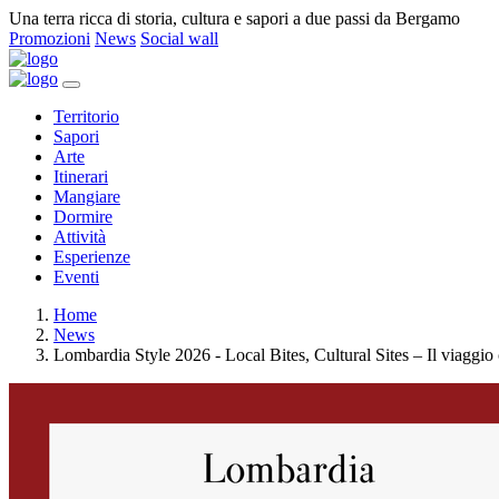
Una terra ricca di storia, cultura e sapori a due passi da Bergamo
Promozioni
News
Social wall
Territorio
Sapori
Arte
Itinerari
Mangiare
Dormire
Attività
Esperienze
Eventi
Home
News
Lombardia Style 2026 - Local Bites, Cultural Sites – Il viaggio