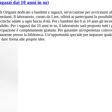
gazzi dai 10 anni in su)
 Origami dedicato a bambini e ragazzi, un'occasione per avvicinarsi all'
molanti. Il laboratorio, curato da Lien, offrirà ai partecipanti la possibil
ecniche adatte a ogni fascia d'età. Per i bambini dai 6 ai 10 anni gli incon
dulto. Per i ragazzi dai 10 anni in su, il laboratorio sarà proposto tutti i
artecipazione è completamente gratuita. Per garantire un'esperienza coin
ettamente presso la biblioteca. Un'opportunità speciale per imparare qual
 dare forma alle proprie idee.