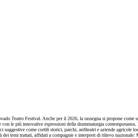
ovado Teatro Festival. Anche per il 2026, la rassegna si propone come un 
ale con le più innovative espressioni della drammaturgia contemporanea. Il
ici suggestive come cortili storici, parchi, anfiteatri e aziende agricole l
à dei temi trattati, affidati a compagnie e interpreti di rilievo nazional