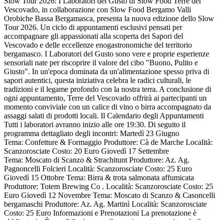
Slow Tour 2026: I Laboratori del Gusto di Slow Food Terre del
Vescovado, in collaborazione con Slow Food Bergamo Valli
Orobiche Bassa Bergamasca, presenta la nuova edizione dello Slow
Tour 2026. Un ciclo di appuntamenti esclusivi pensati per
accompagnare gli appassionati alla scoperta dei Sapori del
Vescovado e delle eccellenze enogastronomiche del territorio
bergamasco. I Laboratori del Gusto sono vere e proprie esperienze
sensoriali nate per riscoprire il valore del cibo "Buono, Pulito e
Giusto". In un'epoca dominata da un'alimentazione spesso priva di
sapori autentici, questa iniziativa celebra le radici culturali, le
tradizioni e il legame profondo con la nostra terra. A conclusione di
ogni appuntamento, Terre del Vescovado offrirà ai partecipanti un
momento conviviale con un calice di vino o birra accompagnato da
assaggi salati di prodotti locali. Il Calendario degli Appuntamenti
Tutti i laboratori avranno inizio alle ore 19:30. Di seguito il
programma dettagliato degli incontri: Martedì 23 Giugno
Tema: Confetture & Formaggio Produttore: Cà de Marche Località:
Scanzorosciate Costo: 20 Euro Giovedì 17 Settembre
Tema: Moscato di Scanzo & Strachitunt Produttore: Az. Ag.
Pagnoncelli Folcieri Località: Scanzorosciate Costo: 25 Euro
Giovedì 15 Ottobre Tema: Birra & trota salmonata affumicata
Produttore: Totem Brewing Co . Località: Scanzorosciate Costo: 25
Euro Giovedì 12 Novembre Tema: Moscato di Scanzo & Casoncelli
bergamaschi Produttore: Az. Ag. Martinì Località: Scanzorosciate
Costo: 25 Euro Informazioni e Prenotazioni La prenotazione è