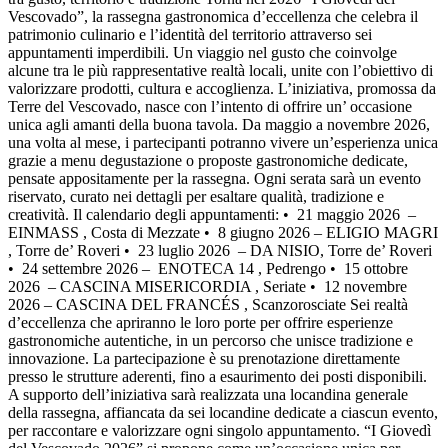
Vescovado”, la rassegna gastronomica d’eccellenza che celebra il
patrimonio culinario e l’identità del territorio attraverso sei
appuntamenti imperdibili. Un viaggio nel gusto che coinvolge
alcune tra le più rappresentative realtà locali, unite con l’obiettivo di
valorizzare prodotti, cultura e accoglienza. L’iniziativa, promossa da
Terre del Vescovado, nasce con l’intento di offrire un’ occasione
unica agli amanti della buona tavola. Da maggio a novembre 2026,
una volta al mese, i partecipanti potranno vivere un’esperienza unica
grazie a menu degustazione o proposte gastronomiche dedicate,
pensate appositamente per la rassegna. Ogni serata sarà un evento
riservato, curato nei dettagli per esaltare qualità, tradizione e
creatività. Il calendario degli appuntamenti: •⁠ ⁠ 21 maggio 2026 –
EINMASS , Costa di Mezzate •⁠ ⁠ 8 giugno 2026 – ELIGIO MAGRI
, Torre de’ Roveri •⁠ ⁠ 23 luglio 2026 – DA NISIO, Torre de’ Roveri
•⁠ ⁠ 24 settembre 2026 – ENOTECA 14 , Pedrengo •⁠ ⁠ 15 ottobre
2026 – CASCINA MISERICORDIA , Seriate •⁠ ⁠ 12 novembre
2026 – CASCINA DEL FRANCÉS , Scanzorosciate Sei realtà
d’eccellenza che apriranno le loro porte per offrire esperienze
gastronomiche autentiche, in un percorso che unisce tradizione e
innovazione. La partecipazione è su prenotazione direttamente
presso le strutture aderenti, fino a esaurimento dei posti disponibili.
A supporto dell’iniziativa sarà realizzata una locandina generale
della rassegna, affiancata da sei locandine dedicate a ciascun evento,
per raccontare e valorizzare ogni singolo appuntamento. “I Giovedì