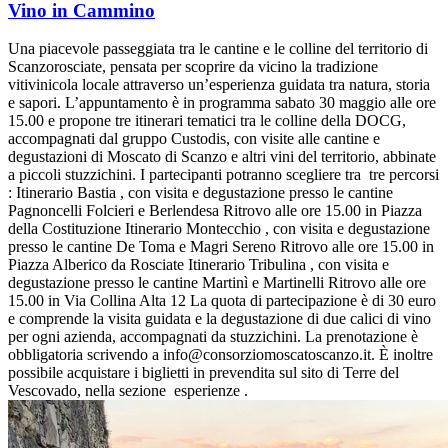
Vino in Cammino
Una piacevole passeggiata tra le cantine e le colline del territorio di
Scanzorosciate, pensata per scoprire da vicino la tradizione
vitivinicola locale attraverso un’esperienza guidata tra natura, storia
e sapori. L’appuntamento è in programma sabato 30 maggio alle ore
15.00 e propone tre itinerari tematici tra le colline della DOCG,
accompagnati dal gruppo Custodis, con visite alle cantine e
degustazioni di Moscato di Scanzo e altri vini del territorio, abbinate
a piccoli stuzzichini. I partecipanti potranno scegliere tra tre percorsi
: Itinerario Bastia , con visita e degustazione presso le cantine
Pagnoncelli Folcieri e Berlendesa Ritrovo alle ore 15.00 in Piazza
della Costituzione Itinerario Montecchio , con visita e degustazione
presso le cantine De Toma e Magri Sereno Ritrovo alle ore 15.00 in
Piazza Alberico da Rosciate Itinerario Tribulina , con visita e
degustazione presso le cantine Martinì e Martinelli Ritrovo alle ore
15.00 in Via Collina Alta 12 La quota di partecipazione è di 30 euro
e comprende la visita guidata e la degustazione di due calici di vino
per ogni azienda, accompagnati da stuzzichini. La prenotazione è
obbligatoria scrivendo a info@consorziomoscatoscanzo.it. È inoltre
possibile acquistare i biglietti in prevendita sul sito di Terre del
Vescovado, nella sezione esperienze .