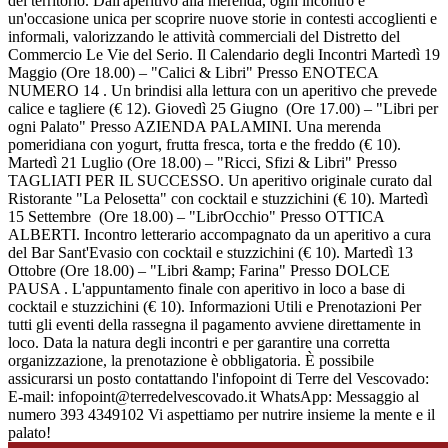
del territorio. Dall'aperitivo alla merenda, ogni incontro è
un'occasione unica per scoprire nuove storie in contesti accoglienti e
informali, valorizzando le attività commerciali del Distretto del
Commercio Le Vie del Serio. Il Calendario degli Incontri Martedì 19
Maggio (Ore 18.00) – "Calici & Libri" Presso ENOTECA
NUMERO 14 . Un brindisi alla lettura con un aperitivo che prevede
calice e tagliere (€ 12). Giovedì 25 Giugno (Ore 17.00) – "Libri per
ogni Palato" Presso AZIENDA PALAMINI. Una merenda
pomeridiana con yogurt, frutta fresca, torta e the freddo (€ 10).
Martedì 21 Luglio (Ore 18.00) – "Ricci, Sfizi & Libri" Presso
TAGLIATI PER IL SUCCESSO. Un aperitivo originale curato dal
Ristorante "La Pelosetta" con cocktail e stuzzichini (€ 10). Martedì
15 Settembre (Ore 18.00) – "LibrOcchio" Presso OTTICA
ALBERTI. Incontro letterario accompagnato da un aperitivo a cura
del Bar Sant'Evasio con cocktail e stuzzichini (€ 10). Martedì 13
Ottobre (Ore 18.00) – "Libri &amp; Farina" Presso DOLCE
PAUSA . L'appuntamento finale con aperitivo in loco a base di
cocktail e stuzzichini (€ 10). Informazioni Utili e Prenotazioni Per
tutti gli eventi della rassegna il pagamento avviene direttamente in
loco. Data la natura degli incontri e per garantire una corretta
organizzazione, la prenotazione è obbligatoria. È possibile
assicurarsi un posto contattando l'infopoint di Terre del Vescovado:
E-mail: infopoint@terredelvescovado.it WhatsApp: Messaggio al
numero 393 4349102 Vi aspettiamo per nutrire insieme la mente e il
palato!