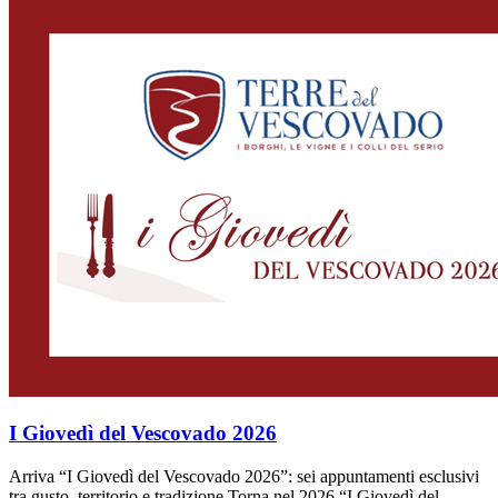
I Giovedì del Vescovado 2026
Arriva “I Giovedì del Vescovado 2026”: sei appuntamenti esclusivi
tra gusto, territorio e tradizione Torna nel 2026 “I Giovedì del