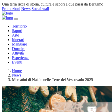
Una terra ricca di storia, cultura e sapori a due passi da Bergamo
Promozioni
News
Social wall
Territorio
Sapori
Arte
Itinerari
Mangiare
Dormire
Attività
Esperienze
Eventi
Home
News
Mercatini di Natale nelle Terre del Vescovado 2025