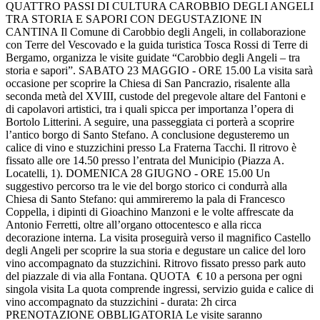
QUATTRO PASSI DI CULTURA CAROBBIO DEGLI ANGELI
TRA STORIA E SAPORI CON DEGUSTAZIONE IN
CANTINA Il Comune di Carobbio degli Angeli, in collaborazione
con Terre del Vescovado e la guida turistica Tosca Rossi di Terre di
Bergamo, organizza le visite guidate “Carobbio degli Angeli – tra
storia e sapori”. SABATO 23 MAGGIO - ORE 15.00 La visita sarà
occasione per scoprire la Chiesa di San Pancrazio, risalente alla
seconda metà del XVIII, custode del pregevole altare del Fantoni e
di capolavori artistici, tra i quali spicca per importanza l’opera di
Bortolo Litterini. A seguire, una passeggiata ci porterà a scoprire
l’antico borgo di Santo Stefano. A conclusione degusteremo un
calice di vino e stuzzichini presso La Fraterna Tacchi. Il ritrovo è
fissato alle ore 14.50 presso l’entrata del Municipio (Piazza A.
Locatelli, 1). DOMENICA 28 GIUGNO - ORE 15.00 Un
suggestivo percorso tra le vie del borgo storico ci condurrà alla
Chiesa di Santo Stefano: qui ammireremo la pala di Francesco
Coppella, i dipinti di Gioachino Manzoni e le volte affrescate da
Antonio Ferretti, oltre all’organo ottocentesco e alla ricca
decorazione interna. La visita proseguirà verso il magnifico Castello
degli Angeli per scoprire la sua storia e degustare un calice del loro
vino accompagnato da stuzzichini. Ritrovo fissato presso park auto
del piazzale di via alla Fontana. QUOTA € 10 a persona per ogni
singola visita La quota comprende ingressi, servizio guida e calice di
vino accompagnato da stuzzichini - durata: 2h circa
PRENOTAZIONE OBBLIGATORIA Le visite saranno