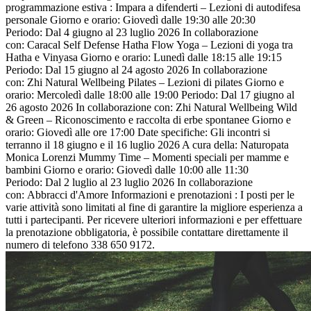
programmazione estiva : Impara a difenderti – Lezioni di autodifesa
personale Giorno e orario: Giovedì dalle 19:30 alle 20:30
Periodo: Dal 4 giugno al 23 luglio 2026 In collaborazione
con: Caracal Self Defense Hatha Flow Yoga – Lezioni di yoga tra
Hatha e Vinyasa Giorno e orario: Lunedì dalle 18:15 alle 19:15
Periodo: Dal 15 giugno al 24 agosto 2026 In collaborazione
con: Zhi Natural Wellbeing Pilates – Lezioni di pilates Giorno e
orario: Mercoledì dalle 18:00 alle 19:00 Periodo: Dal 17 giugno al
26 agosto 2026 In collaborazione con: Zhi Natural Wellbeing Wild
& Green – Riconoscimento e raccolta di erbe spontanee Giorno e
orario: Giovedì alle ore 17:00 Date specifiche: Gli incontri si
terranno il 18 giugno e il 16 luglio 2026 A cura della: Naturopata
Monica Lorenzi Mummy Time – Momenti speciali per mamme e
bambini Giorno e orario: Giovedì dalle 10:00 alle 11:30
Periodo: Dal 2 luglio al 23 luglio 2026 In collaborazione
con: Abbracci d'Amore Informazioni e prenotazioni : I posti per le
varie attività sono limitati al fine di garantire la migliore esperienza a
tutti i partecipanti. Per ricevere ulteriori informazioni e per effettuare
la prenotazione obbligatoria, è possibile contattare direttamente il
numero di telefono 338 650 9172.