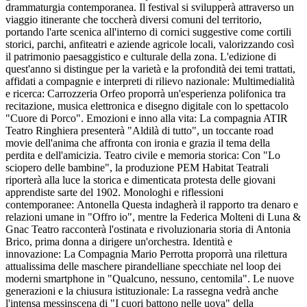
drammaturgia contemporanea. Il festival si svilupperà attraverso un
viaggio itinerante che toccherà diversi comuni del territorio,
portando l'arte scenica all'interno di cornici suggestive come cortili
storici, parchi, anfiteatri e aziende agricole locali, valorizzando così
il patrimonio paesaggistico e culturale della zona. L'edizione di
quest'anno si distingue per la varietà e la profondità dei temi trattati,
affidati a compagnie e interpreti di rilievo nazionale: Multimedialità
e ricerca: Carrozzeria Orfeo proporrà un'esperienza polifonica tra
recitazione, musica elettronica e disegno digitale con lo spettacolo
"Cuore di Porco". Emozioni e inno alla vita: La compagnia ATIR
Teatro Ringhiera presenterà "Aldilà di tutto", un toccante road
movie dell'anima che affronta con ironia e grazia il tema della
perdita e dell'amicizia. Teatro civile e memoria storica: Con "Lo
sciopero delle bambine", la produzione PEM Habitat Teatrali
riporterà alla luce la storica e dimenticata protesta delle giovani
apprendiste sarte del 1902. Monologhi e riflessioni
contemporanee: Antonella Questa indagherà il rapporto tra denaro e
relazioni umane in "Offro io", mentre la Federica Molteni di Luna &
Gnac Teatro racconterà l'ostinata e rivoluzionaria storia di Antonia
Brico, prima donna a dirigere un'orchestra. Identità e
innovazione: La Compagnia Mario Perrotta proporrà una rilettura
attualissima delle maschere pirandelliane specchiate nel loop dei
moderni smartphone in "Qualcuno, nessuno, centomila". Le nuove
generazioni e la chiusura istituzionale: La rassegna vedrà anche
l'intensa messinscena di "I cuori battono nelle uova" della