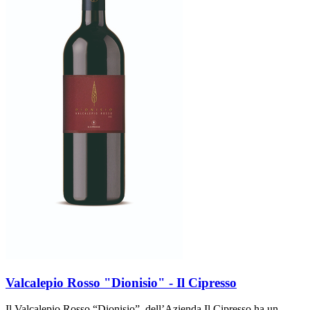
Valcalepio Rosso "Dionisio" - Il Cipresso
Il Valcalepio Rosso “Dionisio” dell’Azienda Il Cipresso ha un