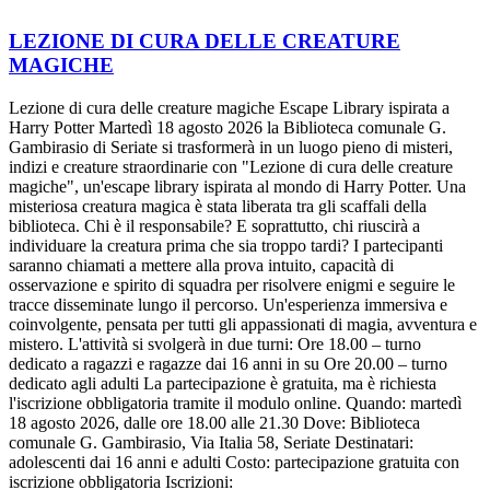
LEZIONE DI CURA DELLE CREATURE
MAGICHE
Lezione di cura delle creature magiche Escape Library ispirata a
Harry Potter Martedì 18 agosto 2026 la Biblioteca comunale G.
Gambirasio di Seriate si trasformerà in un luogo pieno di misteri,
indizi e creature straordinarie con "Lezione di cura delle creature
magiche", un'escape library ispirata al mondo di Harry Potter. Una
misteriosa creatura magica è stata liberata tra gli scaffali della
biblioteca. Chi è il responsabile? E soprattutto, chi riuscirà a
individuare la creatura prima che sia troppo tardi? I partecipanti
saranno chiamati a mettere alla prova intuito, capacità di
osservazione e spirito di squadra per risolvere enigmi e seguire le
tracce disseminate lungo il percorso. Un'esperienza immersiva e
coinvolgente, pensata per tutti gli appassionati di magia, avventura e
mistero. L'attività si svolgerà in due turni: Ore 18.00 – turno
dedicato a ragazzi e ragazze dai 16 anni in su Ore 20.00 – turno
dedicato agli adulti La partecipazione è gratuita, ma è richiesta
l'iscrizione obbligatoria tramite il modulo online. Quando: martedì
18 agosto 2026, dalle ore 18.00 alle 21.30 Dove: Biblioteca
comunale G. Gambirasio, Via Italia 58, Seriate Destinatari:
adolescenti dai 16 anni e adulti Costo: partecipazione gratuita con
iscrizione obbligatoria Iscrizioni: