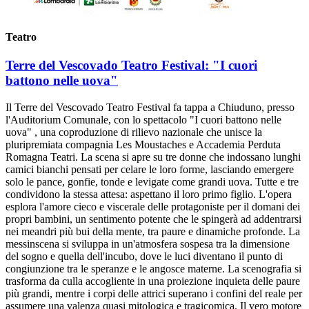
Teatro
Terre del Vescovado Teatro Festival: "I cuori
battono nelle uova"
Il Terre del Vescovado Teatro Festival fa tappa a Chiuduno, presso
l'Auditorium Comunale, con lo spettacolo "I cuori battono nelle
uova" , una coproduzione di rilievo nazionale che unisce la
pluripremiata compagnia Les Moustaches e Accademia Perduta
Romagna Teatri. La scena si apre su tre donne che indossano lunghi
camici bianchi pensati per celare le loro forme, lasciando emergere
solo le pance, gonfie, tonde e levigate come grandi uova. Tutte e tre
condividono la stessa attesa: aspettano il loro primo figlio. L'opera
esplora l'amore cieco e viscerale delle protagoniste per il domani dei
propri bambini, un sentimento potente che le spingerà ad addentrarsi
nei meandri più bui della mente, tra paure e dinamiche profonde. La
messinscena si sviluppa in un'atmosfera sospesa tra la dimensione
del sogno e quella dell'incubo, dove le luci diventano il punto di
congiunzione tra le speranze e le angosce materne. La scenografia si
trasforma da culla accogliente in una proiezione inquieta delle paure
più grandi, mentre i corpi delle attrici superano i confini del reale per
assumere una valenza quasi mitologica e tragicomica. Il vero motore