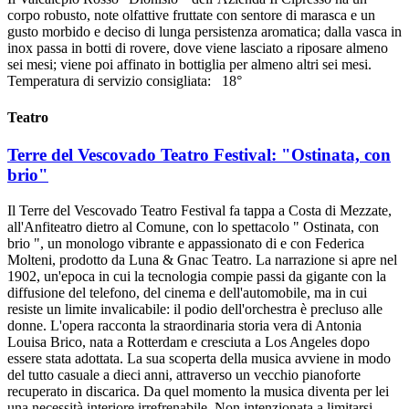
corpo robusto, note olfattive fruttate con sentore di marasca e un
gusto morbido e deciso di lunga persistenza aromatica; dalla vasca in
inox passa in botti di rovere, dove viene lasciato a riposare almeno
sei mesi; viene poi affinato in bottiglia per almeno altri sei mesi.
Temperatura di servizio consigliata: 18°
Teatro
Terre del Vescovado Teatro Festival: "Ostinata, con
brio"
Il Terre del Vescovado Teatro Festival fa tappa a Costa di Mezzate,
all'Anfiteatro dietro al Comune, con lo spettacolo " Ostinata, con
brio ", un monologo vibrante e appassionato di e con Federica
Molteni, prodotto da Luna & Gnac Teatro. La narrazione si apre nel
1902, un'epoca in cui la tecnologia compie passi da gigante con la
diffusione del telefono, del cinema e dell'automobile, ma in cui
resiste un limite invalicabile: il podio dell'orchestra è precluso alle
donne. L'opera racconta la straordinaria storia vera di Antonia
Louisa Brico, nata a Rotterdam e cresciuta a Los Angeles dopo
essere stata adottata. La sua scoperta della musica avviene in modo
del tutto casuale a dieci anni, attraverso un vecchio pianoforte
recuperato in discarica. Da quel momento la musica diventa per lei
una necessità interiore irrefrenabile. Non intenzionata a limitarsi