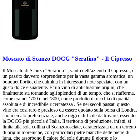
Moscato di Scanzo DOCG "Serafino" - Il Cipresso
Il Moscato di Scanzo “Serafino” , vanto dell’azienda Il Cipresso , è
un passito davvero sorprendente per la vasta gamma aromatica, un
bouquet fiorito, che culmina in interessanti note speziate, con un
gusto dolce e suadente. E’ un vino di antichissime origini, che
finalmente sta tornando agli splendori di un tempo, che si riafferma,
come era nel ‘700 e nell’800, come prodotto di nicchia di qualità
assoluta e di incredibile ricercatezza . Se nei secoli passati questo
vino era così raro e prezioso da essere quotato sulla borsa di Londra,
suo mercato preferenziale, anche oggi è difficile da trovare, essendo
la DOCG più piccola d’Italia. Il territorio di produzione, infatti, si
limita alla sola collina di Scanzorosciate, caratterizzata da un terreno
di origini moreniche, con particolari pietre bianche dette pietre di
luna, che assorbono il calore del sole durante il giorno e lo