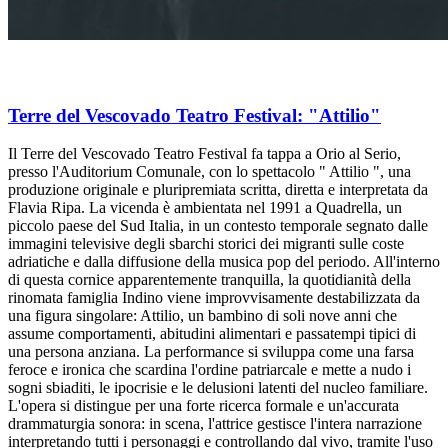
Terre del Vescovado Teatro Festival: "Attilio"
Il Terre del Vescovado Teatro Festival fa tappa a Orio al Serio,
presso l'Auditorium Comunale, con lo spettacolo " Attilio ", una
produzione originale e pluripremiata scritta, diretta e interpretata da
Flavia Ripa. La vicenda è ambientata nel 1991 a Quadrella, un
piccolo paese del Sud Italia, in un contesto temporale segnato dalle
immagini televisive degli sbarchi storici dei migranti sulle coste
adriatiche e dalla diffusione della musica pop del periodo. All'interno
di questa cornice apparentemente tranquilla, la quotidianità della
rinomata famiglia Indino viene improvvisamente destabilizzata da
una figura singolare: Attilio, un bambino di soli nove anni che
assume comportamenti, abitudini alimentari e passatempi tipici di
una persona anziana. La performance si sviluppa come una farsa
feroce e ironica che scardina l'ordine patriarcale e mette a nudo i
sogni sbiaditi, le ipocrisie e le delusioni latenti del nucleo familiare.
L'opera si distingue per una forte ricerca formale e un'accurata
drammaturgia sonora: in scena, l'attrice gestisce l'intera narrazione
interpretando tutti i personaggi e controllando dal vivo, tramite l'uso