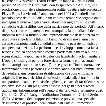
Il Terre del Vescovado Teatro Festival fa tappa a Orio al Serio,
presso l'Auditorium Comunale, con lo spettacolo " Attilio ", una
produzione originale e pluripremiata scritta, diretta e interpretata da
Flavia Ripa. La vicenda è ambientata nel 1991 a Quadrella, un
piccolo paese del Sud Italia, in un contesto temporale segnato dalle
immagini televisive degli sbarchi storici dei migranti sulle coste
adriatiche e dalla diffusione della musica pop del periodo. All'interno
di questa cornice apparentemente tranquilla, la quotidianità della
rinomata famiglia Indino viene improvvisamente destabilizzata da
una figura singolare: Attilio, un bambino di soli nove anni che
assume comportamenti, abitudini alimentari e passatempi tipici di
una persona anziana. La performance si sviluppa come una farsa
feroce e ironica che scardina l'ordine patriarcale e mette a nudo i
sogni sbiaditi, le ipocrisie e le delusioni latenti del nucleo familiare.
L'opera si distingue per una forte ricerca formale e un'accurata
drammaturgia sonora: in scena, l'attrice gestisce l'intera narrazione
interpretando tutti i personaggi e controllando dal vivo, tramite l'uso
di pedaliere, una complessa stratificazione di suoni e musiche
originali. Il testo, arricchito da inflessioni dialettali, si trasforma in
una partitura teatrale e musicale tagliente, capace di far riflettere sulla
violenza sottile e sui pregiudizi nascosti nei gesti e nei discorsi
quotidiani. Informazioni sull'evento Data: Giovedì 3 settembre 2026
Orario: Ore 21.15 Luogo: Auditorium Comunale – Orio al Serio
(BG) Al termine della rappresentazione è prevista una speciale
degustazione di prodotti locali curata dall'Ente di Promozione