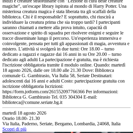
indizi e creature straordinarie con "Lezione di cura delle creature
magiche", un'escape library ispirata al mondo di Harry Potter. Una
misteriosa creatura magica è stata liberata tra gli scaffali della
biblioteca. Chi è il responsabile? E soprattutto, chi riuscirà a
individuare la creatura prima che sia troppo tardi? I partecipanti
saranno chiamati a mettere alla prova intuito, capacità di
osservazione e spirito di squadra per risolvere enigmi e seguire le
tracce disseminate lungo il percorso. Un'esperienza immersiva e
coinvolgente, pensata per tutti gli appassionati di magia, avventura e
mistero. L'attività si svolgerà in due turni: Ore 18.00 – turno
dedicato a ragazzi e ragazze dai 16 anni in su Ore 20.00 – turno
dedicato agli adulti La partecipazione è gratuita, ma è richiesta
l'iscrizione obbligatoria tramite il modulo online. Quando: martedì
18 agosto 2026, dalle ore 18.00 alle 21.30 Dove: Biblioteca
comunale G. Gambirasio, Via Italia 58, Seriate Destinatari:
adolescenti dai 16 anni e adulti Costo: partecipazione gratuita con
iscrizione obbligatoria Iscrizioni:
https://form.jotform.com/261552097766366 Per informazioni:
Biblioteca G. Gambirasio Tel. 035 304304 E-mail:
biblioteca@comune.seriate.bg.it
martedì 18 agosto 2026
Orario 18.00- 21.30
Via Italia, Paderno, Seriate, Bergamo, Lombardia, 24068, Italia
Scopri di più