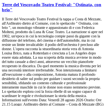
Terre del Vescovado Teatro Festival: "Ostinata, con
brio"
Il Terre del Vescovado Teatro Festival fa tappa a Costa di Mezzate,
all'Anfiteatro dietro al Comune, con lo spettacolo " Ostinata, con
brio ", un monologo vibrante e appassionato di e con Federica
Molteni, prodotto da Luna & Gnac Teatro. La narrazione si apre nel
1902, un'epoca in cui la tecnologia compie passi da gigante con la
diffusione del telefono, del cinema e dell'automobile, ma in cui
resiste un limite invalicabile: il podio dell'orchestra è precluso alle
donne. L'opera racconta la straordinaria storia vera di Antonia
Louisa Brico, nata a Rotterdam e cresciuta a Los Angeles dopo
essere stata adottata. La sua scoperta della musica avviene in modo
del tutto casuale a dieci anni, attraverso un vecchio pianoforte
recuperato in discarica. Da quel momento la musica diventa per lei
una necessità interiore irrefrenabile. Non intenzionata a limitarsi
all'esecuzione o alla composizione, Antonia matura il profondo
desiderio di salire sul podio per guidare i suoni secondo la propria
sensibilità, sfidando un contesto culturale e professionale
interamente maschile in cui le donne non erano nemmeno previste.
Lo spettacolo esplora così la forza ribelle di un sogno capace di
scardinare le regole e rivoluzionare la storia della musica.
Informazioni sull'evento Data: Venerdì 28 agosto 2026 Orario: Ore
21.15 Luogo: Anfiteatro dietro al Comune – Costa di Mezzate (BG)