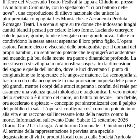
Il Terre del Vescovado Teatro Festival fa tappa a Chiuduno, presso
l'Auditorium Comunale, con lo spettacolo "I cuori battono nelle
uova" , una coproduzione di rilievo nazionale che unisce la
pluripremiata compagnia Les Moustaches e Accademia Perduta
Romagna Teatri. La scena si apre su tre donne che indossano lunghi
camici bianchi pensati per celare le loro forme, lasciando emergere
solo le pance, gonfie, tonde e levigate come grandi uova. Tutte e tre
condividono la stessa attesa: aspettano il loro primo figlio. L'opera
esplora l'amore cieco e viscerale delle protagoniste per il domani dei
propri bambini, un sentimento potente che le spingerà ad addentrarsi
nei meandri più bui della mente, tra paure e dinamiche profonde. La
messinscena si sviluppa in un'atmosfera sospesa tra la dimensione
del sogno e quella dell'incubo, dove le luci diventano il punto di
congiunzione tra le speranze e le angosce materne. La scenografia si
trasforma da culla accogliente in una proiezione inquieta delle paure
più grandi, mentre i corpi delle attrici superano i confini del reale per
assumere una valenza quasi mitologica e tragicomica. Il vero motore
dello spettacolo è il ritmo del cuore, un battito mutevole – ora flebile,
ora accelerato e spietato – concepito per sincronizzarsi con il palpito
del pubblico in sala. L'opera si configura così come un potente inno
alla vita e un racconto sull'incessante lotta della nascita contro la
morte. Informazioni sull'evento Data: Sabato 12 settembre 2026
Orario: Ore 21.15 Luogo: Auditorium Comunale – Chiuduno (BG)
Al termine della rappresentazione è prevista una speciale
degustazione di vini e prodotti locali curata dalla Società Agricola