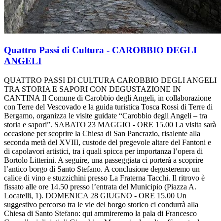
Quattro Passi di Cultura - CAROBBIO DEGLI
ANGELI
QUATTRO PASSI DI CULTURA CAROBBIO DEGLI ANGELI
TRA STORIA E SAPORI CON DEGUSTAZIONE IN
CANTINA Il Comune di Carobbio degli Angeli, in collaborazione
con Terre del Vescovado e la guida turistica Tosca Rossi di Terre di
Bergamo, organizza le visite guidate “Carobbio degli Angeli – tra
storia e sapori”. SABATO 23 MAGGIO - ORE 15.00 La visita sarà
occasione per scoprire la Chiesa di San Pancrazio, risalente alla
seconda metà del XVIII, custode del pregevole altare del Fantoni e
di capolavori artistici, tra i quali spicca per importanza l’opera di
Bortolo Litterini. A seguire, una passeggiata ci porterà a scoprire
l’antico borgo di Santo Stefano. A conclusione degusteremo un
calice di vino e stuzzichini presso La Fraterna Tacchi. Il ritrovo è
fissato alle ore 14.50 presso l’entrata del Municipio (Piazza A.
Locatelli, 1). DOMENICA 28 GIUGNO - ORE 15.00 Un
suggestivo percorso tra le vie del borgo storico ci condurrà alla
Chiesa di Santo Stefano: qui ammireremo la pala di Francesco