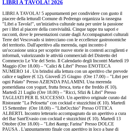
LIBRI A TAVOLA! 2026
LIBRI A TAVOLA! 5 appuntamenti per condividere con gusto il
piacere della letturaIl Comune di Pedrengo organizza la rassegna
"Libri a Tavola!", un'iniziativa culturale nata per unire la passione
per i libri al piacere della convivialità. Cinque tappe tra sapori e
racconti, dove le presentazioni curate dagli Accompagnatori culturali
Terre del Vescovado si intrecciano con le eccellenze gastronomiche
del territorio. Dall'aperitivo alla merenda, ogni incontro è
un'occasione unica per scoprire nuove storie in contesti accoglienti e
informali, valorizzando le attività commerciali del Distretto del
Commercio Le Vie del Serio. Il Calendario degli Incontri Martedì 19
Maggio (Ore 18.00) – "Calici & Libri" Presso ENOTECA
NUMERO 14 . Un brindisi alla lettura con un aperitivo che prevede
calice e tagliere (€ 12). Giovedì 25 Giugno (Ore 17.00) – "Libri per
ogni Palato" Presso AZIENDA PALAMINI. Una merenda
pomeridiana con yogurt, frutta fresca, torta e the freddo (€ 10).
Martedì 21 Luglio (Ore 18.00) – "Ricci, Sfizi & Libri" Presso
TAGLIATI PER IL SUCCESSO. Un aperitivo originale curato dal
Ristorante "La Pelosetta" con cocktail e stuzzichini (€ 10). Martedì
15 Settembre (Ore 18.00) – "LibrOcchio" Presso OTTICA
ALBERTI. Incontro letterario accompagnato da un aperitivo a cura
del Bar Sant'Evasio con cocktail e stuzzichini (€ 10). Martedì 13
Ottobre (Ore 18.00) – "Libri &amp; Farina" Presso DOLCE
PAUSA . L'appuntamento finale con aperitivo in loco a base di