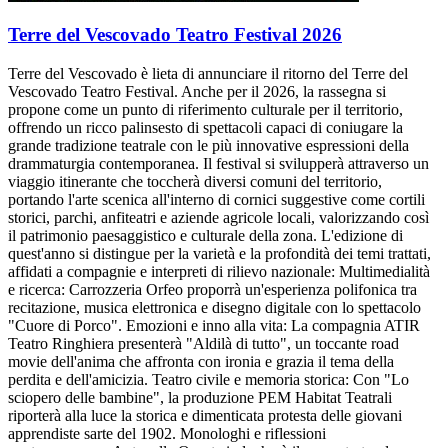
Terre del Vescovado Teatro Festival 2026
Terre del Vescovado è lieta di annunciare il ritorno del Terre del
Vescovado Teatro Festival. Anche per il 2026, la rassegna si
propone come un punto di riferimento culturale per il territorio,
offrendo un ricco palinsesto di spettacoli capaci di coniugare la
grande tradizione teatrale con le più innovative espressioni della
drammaturgia contemporanea. Il festival si svilupperà attraverso un
viaggio itinerante che toccherà diversi comuni del territorio,
portando l'arte scenica all'interno di cornici suggestive come cortili
storici, parchi, anfiteatri e aziende agricole locali, valorizzando così
il patrimonio paesaggistico e culturale della zona. L'edizione di
quest'anno si distingue per la varietà e la profondità dei temi trattati,
affidati a compagnie e interpreti di rilievo nazionale: Multimedialità
e ricerca: Carrozzeria Orfeo proporrà un'esperienza polifonica tra
recitazione, musica elettronica e disegno digitale con lo spettacolo
"Cuore di Porco". Emozioni e inno alla vita: La compagnia ATIR
Teatro Ringhiera presenterà "Aldilà di tutto", un toccante road
movie dell'anima che affronta con ironia e grazia il tema della
perdita e dell'amicizia. Teatro civile e memoria storica: Con "Lo
sciopero delle bambine", la produzione PEM Habitat Teatrali
riporterà alla luce la storica e dimenticata protesta delle giovani
apprendiste sarte del 1902. Monologhi e riflessioni