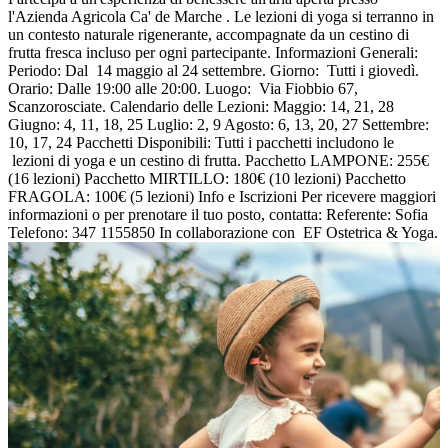
l'Azienda Agricola Ca' de Marche . Le lezioni di yoga si terranno in
un contesto naturale rigenerante, accompagnate da un cestino di
frutta fresca incluso per ogni partecipante. Informazioni Generali:
Periodo: Dal 14 maggio al 24 settembre. Giorno: Tutti i giovedì.
Orario: Dalle 19:00 alle 20:00. Luogo: Via Fiobbio 67,
Scanzorosciate. Calendario delle Lezioni: Maggio: 14, 21, 28
Giugno: 4, 11, 18, 25 Luglio: 2, 9 Agosto: 6, 13, 20, 27 Settembre:
10, 17, 24 Pacchetti Disponibili: Tutti i pacchetti includono le
lezioni di yoga e un cestino di frutta. Pacchetto LAMPONE: 255€
(16 lezioni) Pacchetto MIRTILLO: 180€ (10 lezioni) Pacchetto
FRAGOLA: 100€ (5 lezioni) Info e Iscrizioni Per ricevere maggiori
informazioni o per prenotare il tuo posto, contatta: Referente: Sofia
Telefono: 347 1155850 In collaborazione con EF Ostetrica & Yoga.