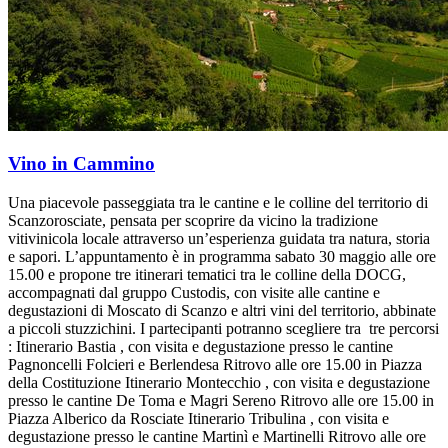
Vino in Cammino
Una piacevole passeggiata tra le cantine e le colline del territorio di
Scanzorosciate, pensata per scoprire da vicino la tradizione
vitivinicola locale attraverso un’esperienza guidata tra natura, storia
e sapori. L’appuntamento è in programma sabato 30 maggio alle ore
15.00 e propone tre itinerari tematici tra le colline della DOCG,
accompagnati dal gruppo Custodis, con visite alle cantine e
degustazioni di Moscato di Scanzo e altri vini del territorio, abbinate
a piccoli stuzzichini. I partecipanti potranno scegliere tra tre percorsi
: Itinerario Bastia , con visita e degustazione presso le cantine
Pagnoncelli Folcieri e Berlendesa Ritrovo alle ore 15.00 in Piazza
della Costituzione Itinerario Montecchio , con visita e degustazione
presso le cantine De Toma e Magri Sereno Ritrovo alle ore 15.00 in
Piazza Alberico da Rosciate Itinerario Tribulina , con visita e
degustazione presso le cantine Martinì e Martinelli Ritrovo alle ore