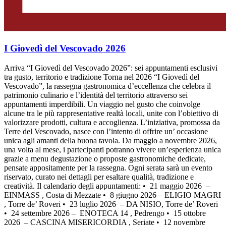
I Giovedì del Vescovado 2026
Arriva “I Giovedì del Vescovado 2026”: sei appuntamenti esclusivi
tra gusto, territorio e tradizione Torna nel 2026 “I Giovedì del
Vescovado”, la rassegna gastronomica d’eccellenza che celebra il
patrimonio culinario e l’identità del territorio attraverso sei
appuntamenti imperdibili. Un viaggio nel gusto che coinvolge
alcune tra le più rappresentative realtà locali, unite con l’obiettivo di
valorizzare prodotti, cultura e accoglienza. L’iniziativa, promossa da
Terre del Vescovado, nasce con l’intento di offrire un’ occasione
unica agli amanti della buona tavola. Da maggio a novembre 2026,
una volta al mese, i partecipanti potranno vivere un’esperienza unica
grazie a menu degustazione o proposte gastronomiche dedicate,
pensate appositamente per la rassegna. Ogni serata sarà un evento
riservato, curato nei dettagli per esaltare qualità, tradizione e
creatività. Il calendario degli appuntamenti: •⁠ ⁠ 21 maggio 2026 –
EINMASS , Costa di Mezzate •⁠ ⁠ 8 giugno 2026 – ELIGIO MAGRI
, Torre de’ Roveri •⁠ ⁠ 23 luglio 2026 – DA NISIO, Torre de’ Roveri
•⁠ ⁠ 24 settembre 2026 – ENOTECA 14 , Pedrengo •⁠ ⁠ 15 ottobre
2026 – CASCINA MISERICORDIA , Seriate •⁠ ⁠ 12 novembre