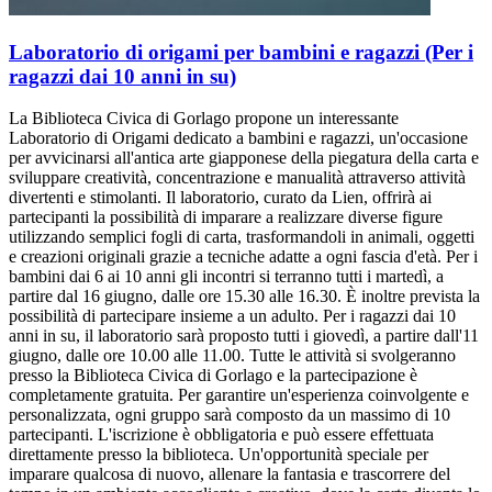
Laboratorio di origami per bambini e ragazzi (Per i
ragazzi dai 10 anni in su)
La Biblioteca Civica di Gorlago propone un interessante
Laboratorio di Origami dedicato a bambini e ragazzi, un'occasione
per avvicinarsi all'antica arte giapponese della piegatura della carta e
sviluppare creatività, concentrazione e manualità attraverso attività
divertenti e stimolanti. Il laboratorio, curato da Lien, offrirà ai
partecipanti la possibilità di imparare a realizzare diverse figure
utilizzando semplici fogli di carta, trasformandoli in animali, oggetti
e creazioni originali grazie a tecniche adatte a ogni fascia d'età. Per i
bambini dai 6 ai 10 anni gli incontri si terranno tutti i martedì, a
partire dal 16 giugno, dalle ore 15.30 alle 16.30. È inoltre prevista la
possibilità di partecipare insieme a un adulto. Per i ragazzi dai 10
anni in su, il laboratorio sarà proposto tutti i giovedì, a partire dall'11
giugno, dalle ore 10.00 alle 11.00. Tutte le attività si svolgeranno
presso la Biblioteca Civica di Gorlago e la partecipazione è
completamente gratuita. Per garantire un'esperienza coinvolgente e
personalizzata, ogni gruppo sarà composto da un massimo di 10
partecipanti. L'iscrizione è obbligatoria e può essere effettuata
direttamente presso la biblioteca. Un'opportunità speciale per
imparare qualcosa di nuovo, allenare la fantasia e trascorrere del