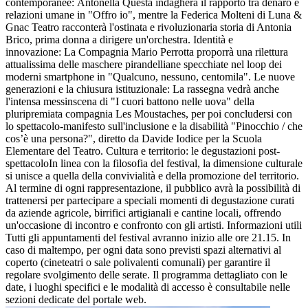
contemporanee: Antonella Questa indagherà il rapporto tra denaro e
relazioni umane in "Offro io", mentre la Federica Molteni di Luna &
Gnac Teatro racconterà l'ostinata e rivoluzionaria storia di Antonia
Brico, prima donna a dirigere un'orchestra. Identità e
innovazione: La Compagnia Mario Perrotta proporrà una rilettura
attualissima delle maschere pirandelliane specchiate nel loop dei
moderni smartphone in "Qualcuno, nessuno, centomila". Le nuove
generazioni e la chiusura istituzionale: La rassegna vedrà anche
l'intensa messinscena di "I cuori battono nelle uova" della
pluripremiata compagnia Les Moustaches, per poi concludersi con
lo spettacolo-manifesto sull'inclusione e la disabilità "Pinocchio / che
cos’è una persona?", diretto da Davide Iodice per la Scuola
Elementare del Teatro. Cultura e territorio: le degustazioni post-
spettacoloIn linea con la filosofia del festival, la dimensione culturale
si unisce a quella della convivialità e della promozione del territorio.
Al termine di ogni rappresentazione, il pubblico avrà la possibilità di
trattenersi per partecipare a speciali momenti di degustazione curati
da aziende agricole, birrifici artigianali e cantine locali, offrendo
un'occasione di incontro e confronto con gli artisti. Informazioni utili
Tutti gli appuntamenti del festival avranno inizio alle ore 21.15. In
caso di maltempo, per ogni data sono previsti spazi alternativi al
coperto (cineteatri o sale polivalenti comunali) per garantire il
regolare svolgimento delle serate. Il programma dettagliato con le
date, i luoghi specifici e le modalità di accesso è consultabile nelle
sezioni dedicate del portale web.