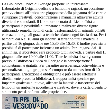
La Biblioteca Civica di Gorlago propone un interessante
Laboratorio di Origami dedicato a bambini e ragazzi, un'occasione
per avvicinarsi all'antica arte giapponese della piegatura della carta e
sviluppare creatività, concentrazione e manualità attraverso attività
divertenti e stimolanti. Il laboratorio, curato da Lien, offrirà ai
partecipanti la possibilità di imparare a realizzare diverse figure
utilizzando semplici fogli di carta, trasformandoli in animali, oggetti
e creazioni originali grazie a tecniche adatte a ogni fascia d'età. Per i
bambini dai 6 ai 10 anni gli incontri si terranno tutti i martedì, a
partire dal 16 giugno, dalle ore 15.30 alle 16.30. È inoltre prevista la
possibilità di partecipare insieme a un adulto. Per i ragazzi dai 10
anni in su, il laboratorio sarà proposto tutti i giovedì, a partire dall'11
giugno, dalle ore 10.00 alle 11.00. Tutte le attività si svolgeranno
presso la Biblioteca Civica di Gorlago e la partecipazione è
completamente gratuita. Per garantire un'esperienza coinvolgente e
personalizzata, ogni gruppo sarà composto da un massimo di 10
partecipanti. L'iscrizione è obbligatoria e può essere effettuata
direttamente presso la biblioteca. Un'opportunità speciale per
imparare qualcosa di nuovo, allenare la fantasia e trascorrere del
tempo in un ambiente accogliente e creativo, dove la carta diventa lo
strumento per dare forma alle proprie idee.