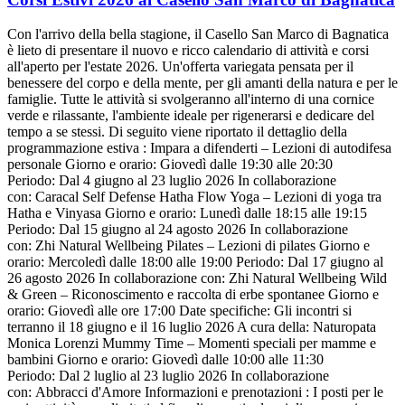
Con l'arrivo della bella stagione, il Casello San Marco di Bagnatica
è lieto di presentare il nuovo e ricco calendario di attività e corsi
all'aperto per l'estate 2026. Un'offerta variegata pensata per il
benessere del corpo e della mente, per gli amanti della natura e per le
famiglie. Tutte le attività si svolgeranno all'interno di una cornice
verde e rilassante, l'ambiente ideale per rigenerarsi e dedicare del
tempo a se stessi. Di seguito viene riportato il dettaglio della
programmazione estiva : Impara a difenderti – Lezioni di autodifesa
personale Giorno e orario: Giovedì dalle 19:30 alle 20:30
Periodo: Dal 4 giugno al 23 luglio 2026 In collaborazione
con: Caracal Self Defense Hatha Flow Yoga – Lezioni di yoga tra
Hatha e Vinyasa Giorno e orario: Lunedì dalle 18:15 alle 19:15
Periodo: Dal 15 giugno al 24 agosto 2026 In collaborazione
con: Zhi Natural Wellbeing Pilates – Lezioni di pilates Giorno e
orario: Mercoledì dalle 18:00 alle 19:00 Periodo: Dal 17 giugno al
26 agosto 2026 In collaborazione con: Zhi Natural Wellbeing Wild
& Green – Riconoscimento e raccolta di erbe spontanee Giorno e
orario: Giovedì alle ore 17:00 Date specifiche: Gli incontri si
terranno il 18 giugno e il 16 luglio 2026 A cura della: Naturopata
Monica Lorenzi Mummy Time – Momenti speciali per mamme e
bambini Giorno e orario: Giovedì dalle 10:00 alle 11:30
Periodo: Dal 2 luglio al 23 luglio 2026 In collaborazione
con: Abbracci d'Amore Informazioni e prenotazioni : I posti per le