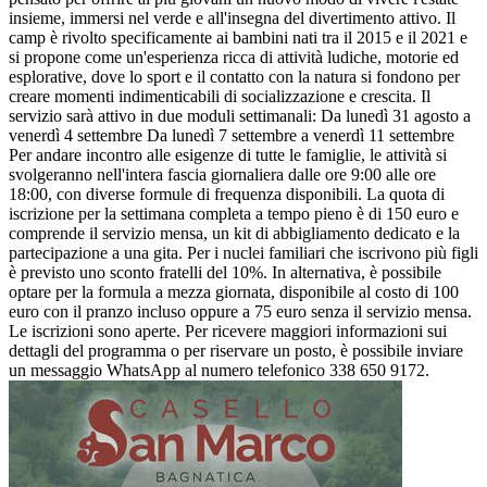
insieme, immersi nel verde e all'insegna del divertimento attivo. Il
camp è rivolto specificamente ai bambini nati tra il 2015 e il 2021 e
si propone come un'esperienza ricca di attività ludiche, motorie ed
esplorative, dove lo sport e il contatto con la natura si fondono per
creare momenti indimenticabili di socializzazione e crescita. Il
servizio sarà attivo in due moduli settimanali: Da lunedì 31 agosto a
venerdì 4 settembre Da lunedì 7 settembre a venerdì 11 settembre
Per andare incontro alle esigenze di tutte le famiglie, le attività si
svolgeranno nell'intera fascia giornaliera dalle ore 9:00 alle ore
18:00, con diverse formule di frequenza disponibili. La quota di
iscrizione per la settimana completa a tempo pieno è di 150 euro e
comprende il servizio mensa, un kit di abbigliamento dedicato e la
partecipazione a una gita. Per i nuclei familiari che iscrivono più figli
è previsto uno sconto fratelli del 10%. In alternativa, è possibile
optare per la formula a mezza giornata, disponibile al costo di 100
euro con il pranzo incluso oppure a 75 euro senza il servizio mensa.
Le iscrizioni sono aperte. Per ricevere maggiori informazioni sui
dettagli del programma o per riservare un posto, è possibile inviare
un messaggio WhatsApp al numero telefonico 338 650 9172.