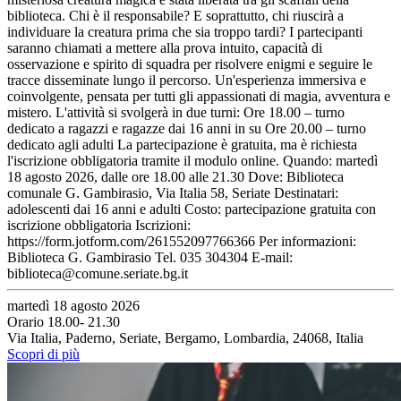
biblioteca. Chi è il responsabile? E soprattutto, chi riuscirà a
individuare la creatura prima che sia troppo tardi? I partecipanti
saranno chiamati a mettere alla prova intuito, capacità di
osservazione e spirito di squadra per risolvere enigmi e seguire le
tracce disseminate lungo il percorso. Un'esperienza immersiva e
coinvolgente, pensata per tutti gli appassionati di magia, avventura e
mistero. L'attività si svolgerà in due turni: Ore 18.00 – turno
dedicato a ragazzi e ragazze dai 16 anni in su Ore 20.00 – turno
dedicato agli adulti La partecipazione è gratuita, ma è richiesta
l'iscrizione obbligatoria tramite il modulo online. Quando: martedì
18 agosto 2026, dalle ore 18.00 alle 21.30 Dove: Biblioteca
comunale G. Gambirasio, Via Italia 58, Seriate Destinatari:
adolescenti dai 16 anni e adulti Costo: partecipazione gratuita con
iscrizione obbligatoria Iscrizioni:
https://form.jotform.com/261552097766366 Per informazioni:
Biblioteca G. Gambirasio Tel. 035 304304 E-mail:
biblioteca@comune.seriate.bg.it
martedì 18 agosto 2026
Orario 18.00- 21.30
Via Italia, Paderno, Seriate, Bergamo, Lombardia, 24068, Italia
Scopri di più