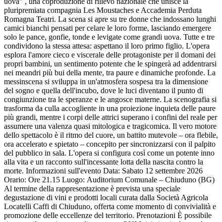
uova" , una coproduzione di rilievo nazionale che unisce la
pluripremiata compagnia Les Moustaches e Accademia Perduta
Romagna Teatri. La scena si apre su tre donne che indossano lunghi
camici bianchi pensati per celare le loro forme, lasciando emergere
solo le pance, gonfie, tonde e levigate come grandi uova. Tutte e tre
condividono la stessa attesa: aspettano il loro primo figlio. L'opera
esplora l'amore cieco e viscerale delle protagoniste per il domani dei
propri bambini, un sentimento potente che le spingerà ad addentrarsi
nei meandri più bui della mente, tra paure e dinamiche profonde. La
messinscena si sviluppa in un'atmosfera sospesa tra la dimensione
del sogno e quella dell'incubo, dove le luci diventano il punto di
congiunzione tra le speranze e le angosce materne. La scenografia si
trasforma da culla accogliente in una proiezione inquieta delle paure
più grandi, mentre i corpi delle attrici superano i confini del reale per
assumere una valenza quasi mitologica e tragicomica. Il vero motore
dello spettacolo è il ritmo del cuore, un battito mutevole – ora flebile,
ora accelerato e spietato – concepito per sincronizzarsi con il palpito
del pubblico in sala. L'opera si configura così come un potente inno
alla vita e un racconto sull'incessante lotta della nascita contro la
morte. Informazioni sull'evento Data: Sabato 12 settembre 2026
Orario: Ore 21.15 Luogo: Auditorium Comunale – Chiuduno (BG)
Al termine della rappresentazione è prevista una speciale
degustazione di vini e prodotti locali curata dalla Società Agricola
Locatelli Caffi di Chiuduno, offerta come momento di convivialità e
promozione delle eccellenze del territorio. Prenotazioni È possibile