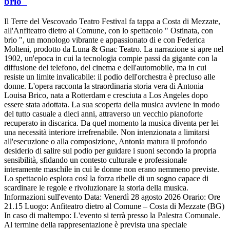
brio"
Il Terre del Vescovado Teatro Festival fa tappa a Costa di Mezzate,
all'Anfiteatro dietro al Comune, con lo spettacolo " Ostinata, con
brio ", un monologo vibrante e appassionato di e con Federica
Molteni, prodotto da Luna & Gnac Teatro. La narrazione si apre nel
1902, un'epoca in cui la tecnologia compie passi da gigante con la
diffusione del telefono, del cinema e dell'automobile, ma in cui
resiste un limite invalicabile: il podio dell'orchestra è precluso alle
donne. L'opera racconta la straordinaria storia vera di Antonia
Louisa Brico, nata a Rotterdam e cresciuta a Los Angeles dopo
essere stata adottata. La sua scoperta della musica avviene in modo
del tutto casuale a dieci anni, attraverso un vecchio pianoforte
recuperato in discarica. Da quel momento la musica diventa per lei
una necessità interiore irrefrenabile. Non intenzionata a limitarsi
all'esecuzione o alla composizione, Antonia matura il profondo
desiderio di salire sul podio per guidare i suoni secondo la propria
sensibilità, sfidando un contesto culturale e professionale
interamente maschile in cui le donne non erano nemmeno previste.
Lo spettacolo esplora così la forza ribelle di un sogno capace di
scardinare le regole e rivoluzionare la storia della musica.
Informazioni sull'evento Data: Venerdì 28 agosto 2026 Orario: Ore
21.15 Luogo: Anfiteatro dietro al Comune – Costa di Mezzate (BG)
In caso di maltempo: L'evento si terrà presso la Palestra Comunale.
Al termine della rappresentazione è prevista una speciale