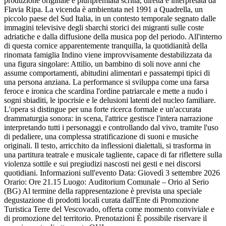
produzione originale e pluripremiata scritta, diretta e interpretata da
Flavia Ripa. La vicenda è ambientata nel 1991 a Quadrella, un
piccolo paese del Sud Italia, in un contesto temporale segnato dalle
immagini televisive degli sbarchi storici dei migranti sulle coste
adriatiche e dalla diffusione della musica pop del periodo. All'interno
di questa cornice apparentemente tranquilla, la quotidianità della
rinomata famiglia Indino viene improvvisamente destabilizzata da
una figura singolare: Attilio, un bambino di soli nove anni che
assume comportamenti, abitudini alimentari e passatempi tipici di
una persona anziana. La performance si sviluppa come una farsa
feroce e ironica che scardina l'ordine patriarcale e mette a nudo i
sogni sbiaditi, le ipocrisie e le delusioni latenti del nucleo familiare.
L'opera si distingue per una forte ricerca formale e un'accurata
drammaturgia sonora: in scena, l'attrice gestisce l'intera narrazione
interpretando tutti i personaggi e controllando dal vivo, tramite l'uso
di pedaliere, una complessa stratificazione di suoni e musiche
originali. Il testo, arricchito da inflessioni dialettali, si trasforma in
una partitura teatrale e musicale tagliente, capace di far riflettere sulla
violenza sottile e sui pregiudizi nascosti nei gesti e nei discorsi
quotidiani. Informazioni sull'evento Data: Giovedì 3 settembre 2026
Orario: Ore 21.15 Luogo: Auditorium Comunale – Orio al Serio
(BG) Al termine della rappresentazione è prevista una speciale
degustazione di prodotti locali curata dall'Ente di Promozione
Turistica Terre del Vescovado, offerta come momento conviviale e
di promozione del territorio. Prenotazioni È possibile riservare il